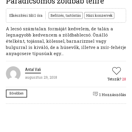
Paradicsomos zöldbab télire
Elkészítési Idő:1 óra
Befőzés, tartóstás
Házi konzervek
A lecsó számtalan formáját kedvelem, de talán a
legnagyobb kedvencem a zöldbablecsó. Önálló
ételként, tojással, kölessel, barnarizzsel vagy
bulgurral is kiváló, de a húsevők, illetve a zsír-fehérje
anyagcsere típusúak egy...
Antal Vali
augusztus 29, 2018
Tetszik?
28
Bővebben
1 Hozzászólás