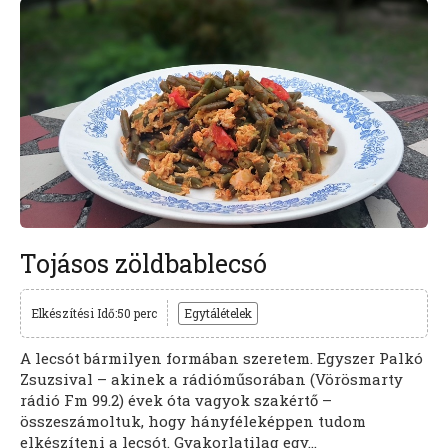
Tojásos zöldbablecsó
Elkészítési Idő:50 perc
Egytálételek
A lecsót bármilyen formában szeretem. Egyszer Palkó
Zsuzsival – akinek a rádióműsorában (Vörösmarty
rádió Fm 99.2) évek óta vagyok szakértő –
összeszámoltuk, hogy hányféleképpen tudom
elkészíteni a lecsót. Gyakorlatilag egy...