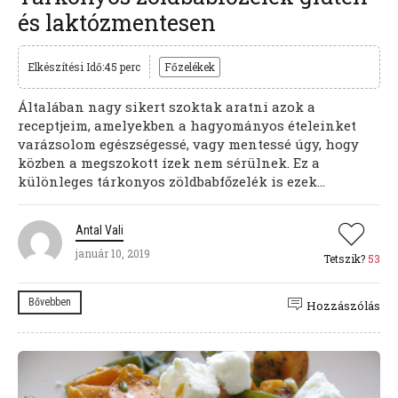
és laktózmentesen
Elkészítési Idő:45 perc
Főzelékek
Általában nagy sikert szoktak aratni azok a
receptjeim, amelyekben a hagyományos ételeinket
varázsolom egészségessé, vagy mentessé úgy, hogy
közben a megszokott ízek nem sérülnek. Ez a
különleges tárkonyos zöldbabfőzelék is ezek...
Antal Vali
január 10, 2019
Tetszik?
53
Bővebben
Hozzászólás