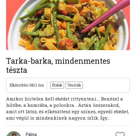
Tarka-barka, mindenmentes
tészta
Elkészítési Idő:1 óra
Ételek
Tészták
Amikor hirtelen kell ebédet rittyenteni…. Benézel a
hűtőbe, a kamrába, a polcokra… Aztán összerakod,
amit ott látsz, és elkészítesz egy színes, egyedi ebédet,
ami végül is mindenkinek nagyon ízlik. Így...
Pálma