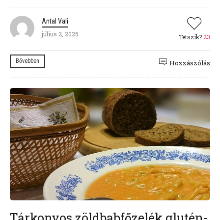
Antal Vali
július 2, 2025
Tetszik?
23
Bővebben
Hozzászólás
Tárkonyos zöldbabfőzelék glutén-