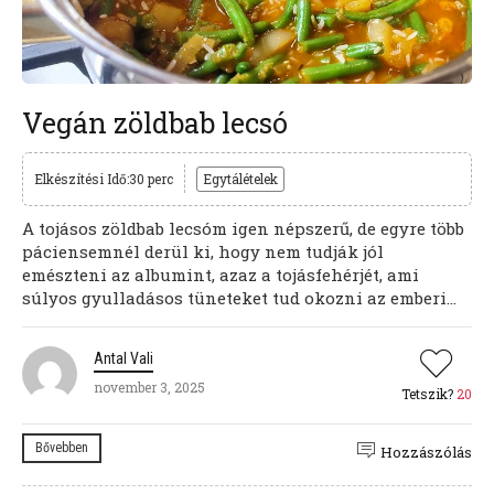
Vegán zöldbab lecsó
Elkészítési Idő:30 perc
Egytálételek
A tojásos zöldbab lecsóm igen népszerű, de egyre több
páciensemnél derül ki, hogy nem tudják jól
emészteni az albumint, azaz a tojásfehérjét, ami
súlyos gyulladásos tüneteket tud okozni az emberi...
Antal Vali
november 3, 2025
Tetszik?
20
Bővebben
Hozzászólás