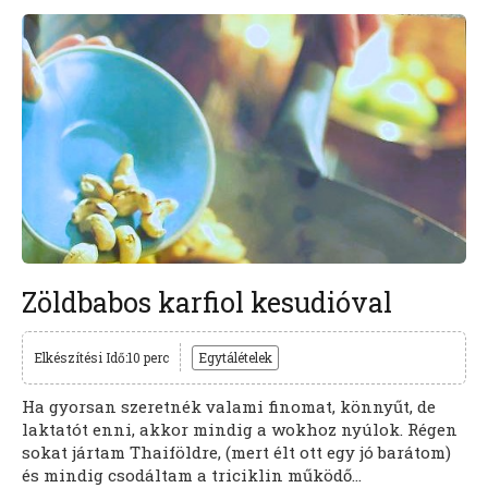
Zöldbabos karfiol kesudióval
Elkészítési Idő:10 perc
Egytálételek
Ha gyorsan szeretnék valami finomat, könnyűt, de
laktatót enni, akkor mindig a wokhoz nyúlok. Régen
sokat jártam Thaiföldre, (mert élt ott egy jó barátom)
és mindig csodáltam a triciklin működő...