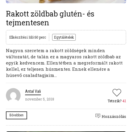
Rakott zöldbab glutén- és
tejmentesen
Elkészítési Idő:60 perc
Egytálételek
Nagyon szeretem a rakott zöldségek minden
változatát, de talán ez a magyaros rakott zöldbab az
egyik kedvencem. Ellentétben a megreformált rakott
kellel, ez teljesen húsmentes. Ennek ellenére a
húsevő csaladtagjaim...
Antal Vali
november 5, 2018
Tetszik?
41
Bővebben
Hozzászólás