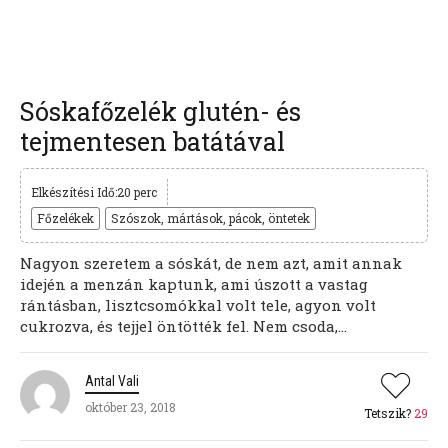
Sóskafőzelék glutén- és
tejmentesen batátával
Elkészítési Idő:20 perc
Főzelékek
Szószok, mártások, pácok, öntetek
Nagyon szeretem a sóskát, de nem azt, amit annak
idején a menzán kaptunk, ami úszott a vastag
rántásban, lisztcsomókkal volt tele, agyon volt
cukrozva, és tejjel öntötték fel. Nem csoda,...
Antal Vali
október 23, 2018
Tetszik?
29