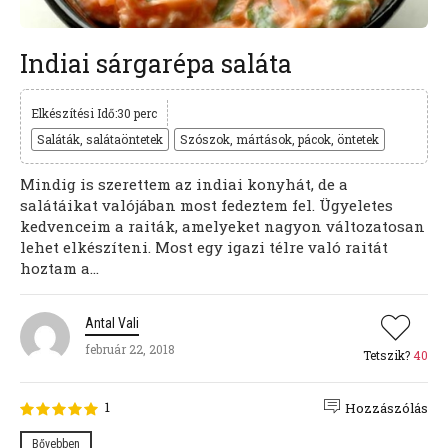
Indiai sárgarépa saláta
Elkészítési Idő:30 perc
Saláták, salátaöntetek
Szószok, mártások, pácok, öntetek
Mindig is szerettem az indiai konyhát, de a
salátáikat valójában most fedeztem fel. Ügyeletes
kedvenceim a raiták, amelyeket nagyon változatosan
lehet elkészíteni. Most egy igazi télre való raitát
hoztam a...
Antal Vali
február 22, 2018
Tetszik?
40
1
Hozzászólás
Bővebben