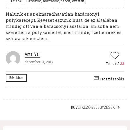
Húsok
Szószok, mártások, pácok, öntetek
Nálunk ez az elmaradhatatlan karácsonyi
pulykarecept. Keveset eszünk húst, de ez általában
mindig ott van a karácsonyi asztalon. Én soha nem
szerettem a pulykamellet, mert mindig ízetlennek és
száraznak éreztem....
Antal Vali
december 11, 2017
Tetszik?
33
Bővebben
Hozzászólás
KÖVETKEZŐ BEJEGYZÉSEK