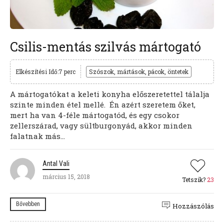
Csilis-mentás szilvás mártogató
Elkészítési Idő:7 perc
Szószok, mártások, pácok, öntetek
A mártogatókat a keleti konyha előszeretettel tálalja
szinte minden étel mellé. Én azért szeretem őket,
mert ha van 4-féle mártogatód, és egy csokor
zellerszárad, vagy sültburgonyád, akkor minden
falatnak más...
Antal Vali
március 15, 2018
Tetszik?
23
Bővebben
Hozzászólás