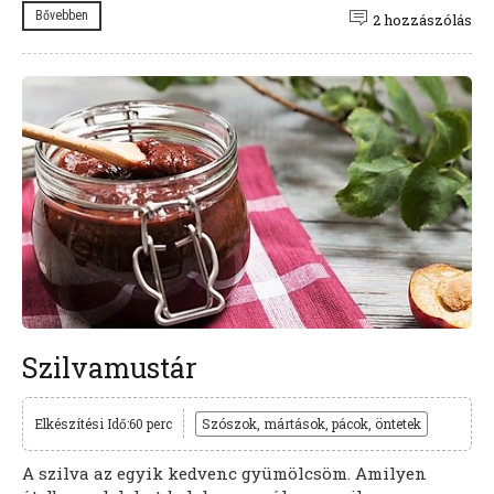
Bővebben
2 hozzászólás
Szilvamustár
Elkészítési Idő:60 perc
Szószok, mártások, pácok, öntetek
A szilva az egyik kedvenc gyümölcsöm. Amilyen