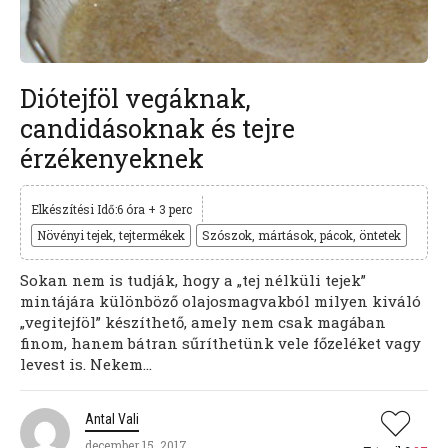
Diótejföl vegáknak,
candidásoknak és tejre
érzékenyeknek
Elkészítési Idő:6 óra + 3 perc
Növényi tejek, tejtermékek
Szószok, mártások, pácok, öntetek
Sokan nem is tudják, hogy a „tej nélküli tejek”
mintájára különböző olajosmagvakból milyen kiváló
„vegitejföl” készíthető, amely nem csak magában
finom, hanem bátran sűríthetünk vele főzeléket vagy
levest is. Nekem...
Antal Vali
december 15, 2017