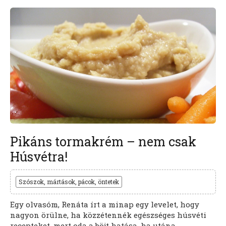
Pikáns tormakrém – nem csak
Húsvétra!
Szószok, mártások, pácok, öntetek
Egy olvasóm, Renáta írt a minap egy levelet, hogy
nagyon örülne, ha közzétennék egészséges húsvéti
recepteket, mert oda a böjt hatása, ha utána