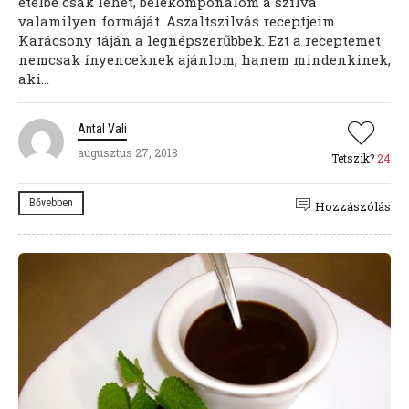
ételbe csak lehet, belekomponálom a szilva
valamilyen formáját. Aszaltszilvás receptjeim
Karácsony táján a legnépszerűbbek. Ezt a receptemet
nemcsak ínyenceknek ajánlom, hanem mindenkinek,
aki...
Antal Vali
augusztus 27, 2018
Tetszik?
24
Bővebben
Hozzászólás