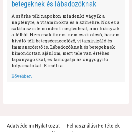
betegeknek és lábadozóknak
A szürke téli napokon mindenki vágyik a
napfényre, a vitaminokra és a színekre. Nos ez a
saláta szinte mindent megtestesít, ami hiányzik
a télből. Nem csak finom, nem csak olcsó, hanem
kiváló téli betegségmegelőző, vitaminizáló és
immunerősítő is. Lábadozóknak és betegeknek
kimondottan ajánlom, mert tele van értékes
tápanyagokkal, és támogatja az öngyógyító
folyamatokat. Kíméli a…
Bővebben
Adatvédelmi Nyilatkozat
Felhasználási Feltételek