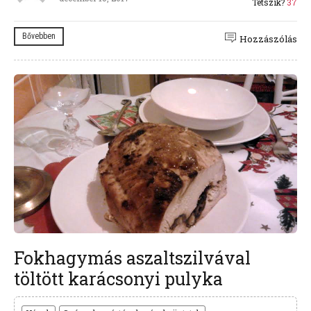
Tetszik?
37
Bővebben
Hozzászólás
Fokhagymás aszaltszilvával
töltött karácsonyi pulyka