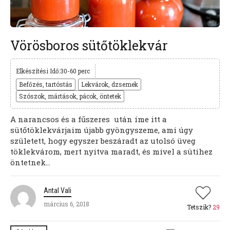
Vörösboros sütőtöklekvár
Elkészítési Idő:30-60 perc
Befőzés, tartóstás
Lekvárok, dzsemek
Szószok, mártások, pácok, öntetek
A narancsos és a fűszeres után íme itt a
sütőtöklekvárjaim újabb gyöngyszeme, ami úgy
született, hogy egyszer beszáradt az utolsó üveg
töklekvárom, mert nyitva maradt, és mivel a sütihez
öntetnek...
Antal Vali
március 6, 2018
Tetszik?
29