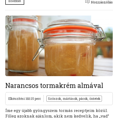
Bővebben
Hozzászólás
Narancsos tormakrém almával
Elkészítési Idő:15 perc
Szószok, mártások, pácok, öntetek
Íme egy újabb gyöngyszem tormás receptjeim közül.
Főleg azoknak ajánlom, akik nem kedvelik, ha „vad”