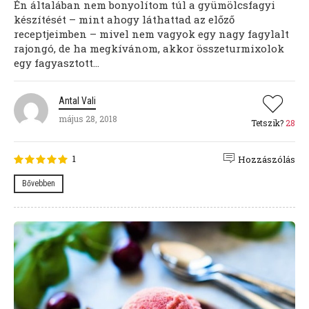
Én általában nem bonyolítom túl a gyümölcsfagyi
készítését – mint ahogy láthattad az előző
receptjeimben – mivel nem vagyok egy nagy fagylalt
rajongó, de ha megkívánom, akkor összeturmixolok
egy fagyasztott...
Antal Vali
május 28, 2018
Tetszik?
28
1
Hozzászólás
Bővebben