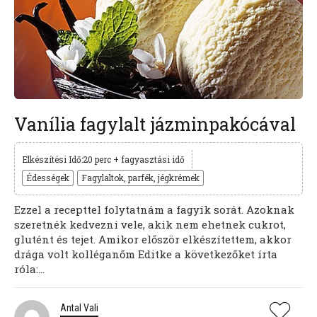
Vanília fagylalt jázminpakócával
Elkészítési Idő:20 perc + fagyasztási idő
Édességek
Fagylaltok, parfék, jégkrémek
Ezzel a recepttel folytatnám a fagyik sorát. Azoknak
szeretnék kedvezni vele, akik nem ehetnek cukrot,
glutént és tejet. Amikor először elkészítettem, akkor
drága volt kolléganőm Editke a következőket írta
róla:...
Antal Vali