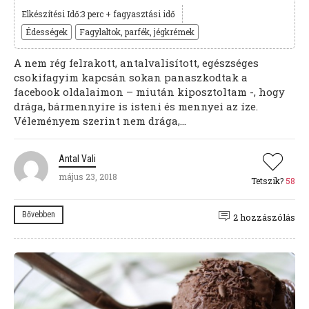
Elkészítési Idő:3 perc + fagyasztási idő
Édességek
Fagylaltok, parfék, jégkrémek
A nem rég felrakott, antalvalisított, egészséges
csokifagyim kapcsán sokan panaszkodtak a
facebook oldalaimon – miután kiposztoltam -, hogy
drága, bármennyire is isteni és mennyei az íze.
Véleményem szerint nem drága,...
Antal Vali
május 23, 2018
Tetszik?
58
Bővebben
2 hozzászólás