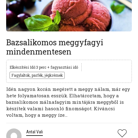
Bazsalikomos meggyfagyi
mindenmentesen
Elkészítési Idő:3 perc + fagyasztási idő
Fagylaltok, parfék, jégkrémek
Idén nagyon korán megérett a meggy nálam, már egy
hete folyamatosan esszük. Elhatároztam, hogy a
bazsalikomos málnafagyim mintájára meggyből is
készítek valami hasonló finomságot. Kíváncsi
voltam, hogy a meggy íze...
Antal Vali