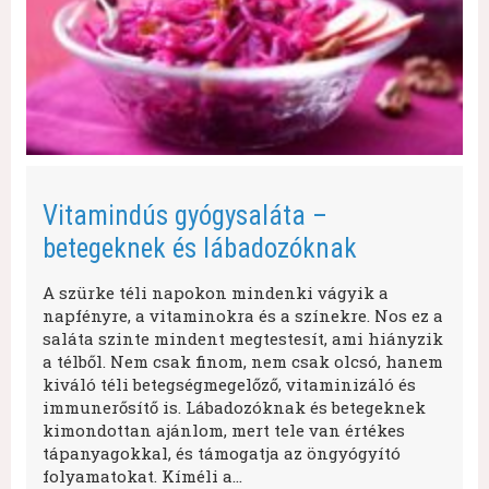
Vitamindús gyógysaláta –
betegeknek és lábadozóknak
A szürke téli napokon mindenki vágyik a
napfényre, a vitaminokra és a színekre. Nos ez a
saláta szinte mindent megtestesít, ami hiányzik
a télből. Nem csak finom, nem csak olcsó, hanem
kiváló téli betegségmegelőző, vitaminizáló és
immunerősítő is. Lábadozóknak és betegeknek
kimondottan ajánlom, mert tele van értékes
tápanyagokkal, és támogatja az öngyógyító
folyamatokat. Kíméli a…