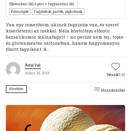
Elkészítési Idő:3 perc + fagyasztási idő
Édességek
Fagylaltok, parfék, jégkrémek
Van egy ismerősöm, akinek fagyizója van, és szeret
kísérletezni az ízekkel. Nála kóstoltam először
bazsalikomos málnafagyit – no persze nem tej-, tojás-
és gluténmentes változatban, hanem hagyományos
főzött fagyiként. A...
Antal Vali
május 26, 2018
Tetszik?
29
Bővebben
Hozzászólás