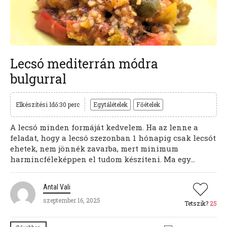
Lecsó mediterrán módra
bulgurral
Elkészítési Idő:30 perc
Egytálételek
Főételek
A lecsó minden formáját kedvelem. Ha az lenne a
feladat, hogy a lecsó szezonban 1 hónapig csak lecsót
ehetek, nem jönnék zavarba, mert minimum
harmincféleképpen el tudom készíteni. Ma egy...
Antal Vali
szeptember 16, 2025
Tetszik?
25