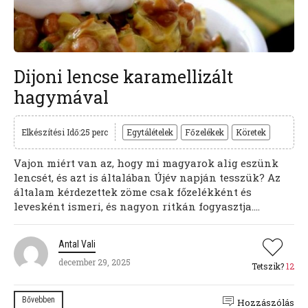
Dijoni lencse karamellizált
hagymával
Elkészítési Idő:25 perc
Egytálételek
Főzelékek
Köretek
Vajon miért van az, hogy mi magyarok alig eszünk
lencsét, és azt is általában Újév napján tesszük? Az
általam kérdezettek zöme csak főzelékként és
levesként ismeri, és nagyon ritkán fogyasztja....
Antal Vali
december 29, 2025
Tetszik?
12
Bővebben
Hozzászólás