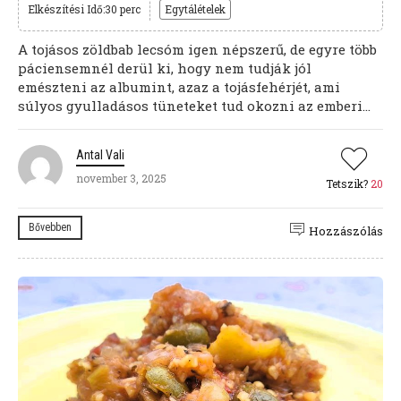
Elkészítési Idő:30 perc
Egytálételek
A tojásos zöldbab lecsóm igen népszerű, de egyre több
páciensemnél derül ki, hogy nem tudják jól
emészteni az albumint, azaz a tojásfehérjét, ami
súlyos gyulladásos tüneteket tud okozni az emberi...
Antal Vali
november 3, 2025
Tetszik?
20
Bővebben
Hozzászólás