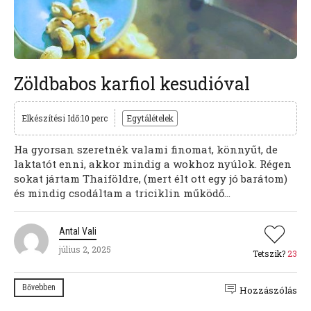
Zöldbabos karfiol kesudióval
Elkészítési Idő:10 perc
Egytálételek
Ha gyorsan szeretnék valami finomat, könnyűt, de
laktatót enni, akkor mindig a wokhoz nyúlok. Régen
sokat jártam Thaiföldre, (mert élt ott egy jó barátom)
és mindig csodáltam a triciklin működő...
Antal Vali
július 2, 2025
Tetszik?
23
Bővebben
Hozzászólás