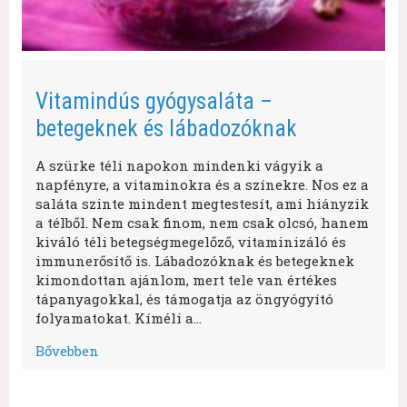
Vitamindús gyógysaláta –
betegeknek és lábadozóknak
A szürke téli napokon mindenki vágyik a
napfényre, a vitaminokra és a színekre. Nos ez a
saláta szinte mindent megtestesít, ami hiányzik
a télből. Nem csak finom, nem csak olcsó, hanem
kiváló téli betegségmegelőző, vitaminizáló és
immunerősítő is. Lábadozóknak és betegeknek
kimondottan ajánlom, mert tele van értékes
tápanyagokkal, és támogatja az öngyógyító
folyamatokat. Kíméli a…
Bővebben