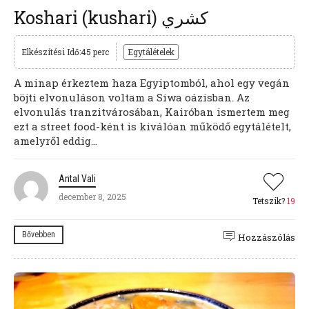
Koshari (kushari) كشري
Elkészítési Idő:45 perc
Egytálételek
A minap érkeztem haza Egyiptomból, ahol egy vegán
böjti elvonuláson voltam a Siwa oázisban. Az
elvonulás tranzitvárosában, Kairóban ismertem meg
ezt a street food-ként is kiválóan működő egytálételt,
amelyről eddig...
Antal Vali
december 8, 2025
Tetszik?
19
Bővebben
Hozzászólás