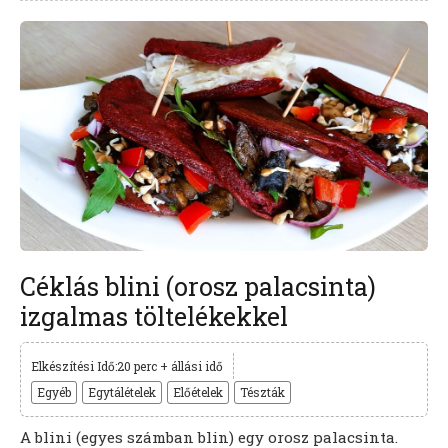
Céklás blini (orosz palacsinta)
izgalmas töltelékekkel
Elkészítési Idő:20 perc + állási idő
Egyéb
Egytálételek
Előételek
Tészták
A blini (egyes számban blin) egy orosz palacsinta.