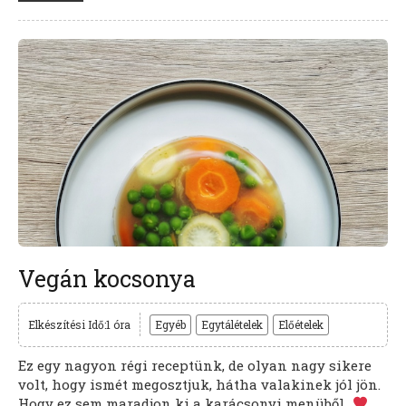
Vegán kocsonya
Elkészítési Idő:1 óra
Egyéb
Egytálételek
Előételek
Ez egy nagyon régi receptünk, de olyan nagy sikere
volt, hogy ismét megosztjuk, hátha valakinek jól jön.
Hogy ez sem maradjon ki a karácsonyi menüből…