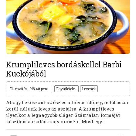
Krumplileves bordáskellel Barbi
Kuckójából
Elkészítési Idő:40 perc
Egytálételek
Levesek
Ahogy beköszönt az ősz és a hűvös idő, egyre többször
kerül nálunk leves az asztalra. A krumplileves
ilyenkor a legnagyobb sláger. Számtalan formáját
készítem a család nagy örömére. Most egy...