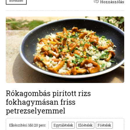
Bővebben
Hozzászólás
Rókagombás pirított rizs
fokhagymásan friss
petrezselyemmel
Elkészítési Idő:20 perc
Egytálételek
Előételek
Főételek