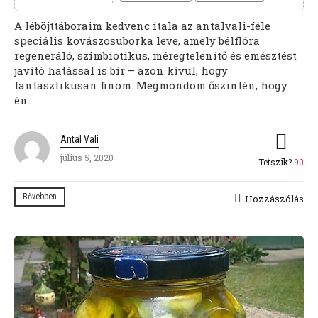
A léböjttáboraim kedvenc itala az antalvali-féle
speciális kovászosuborka leve, amely bélflóra
regeneráló, szimbiotikus, méregtelenítő és emésztést
javító hatással is bír – azon kívül, hogy
fantasztikusan finom. Megmondom őszintén, hogy
én...
Antal Vali
július 5, 2020
Tetszik?
90
Bővebben
Hozzászólás