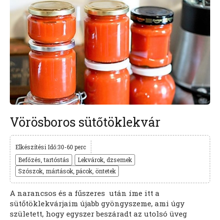
Vörösboros sütőtöklekvár
Elkészítési Idő:30-60 perc
Befőzés, tartóstás
Lekvárok, dzsemek
Szószok, mártások, pácok, öntetek
A narancsos és a fűszeres után íme itt a
sütőtöklekvárjaim újabb gyöngyszeme, ami úgy
született, hogy egyszer beszáradt az utolsó üveg