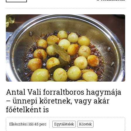
Antal Vali forraltboros hagymája
– ünnepi köretnek, vagy akár
főételként is
Elkészítési Idő:45 perc
Egytálételek
Köretek