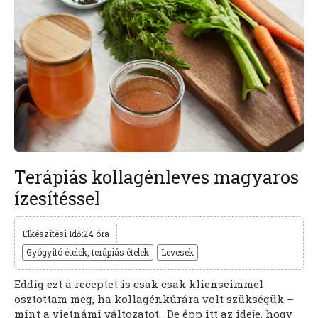
Terápiás kollagénleves magyaros
ízesítéssel
Elkészítési Idő:24 óra
Gyógyító ételek, terápiás ételek
Levesek
Eddig ezt a receptet is csak csak klienseimmel
osztottam meg, ha kollagénkúrára volt szükségük –
mint a vietnámi változatot. De épp itt az ideje, hogy