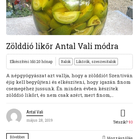
Zölddió likőr Antal Vali módra
Elkészítési Idő:20 hónap
Italok
Likőrök, szeszesitalok
A népgyógyászat azt vallja, hogy a zölddiót Szentiván
éjig kell begyűjteni és elkészíteni, hogy igazán finom
csemegéhez jussunk. Én minden évben készítek
zölddió likőrt, és nem csak azért, mert finom,...
Antal Vali
május 28, 2019
Tetszik?
93
Bővebben
Hozzászólás