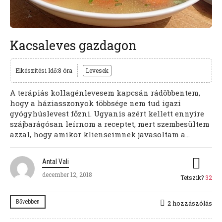
Kacsaleves gazdagon
Elkészítési Idő:8 óra
Levesek
A terápiás kollagénlevesem kapcsán rádöbbentem,
hogy a háziasszonyok többsége nem tud igazi
gyógyhúslevest főzni. Ugyanis azért kellett ennyire
szájbarágósan leírnom a receptet, mert szembesültem
azzal, hogy amikor klienseimnek javasoltam a...
Antal Vali
december 12, 2018
Tetszik?
32
Bővebben
2 hozzászólás