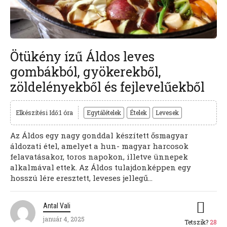
Ötükény ízű Áldos leves
gombákból, gyökerekből,
zöldelényekből és fejlevelűekből
Elkészítési Idő:1 óra
Egytálételek
Ételek
Levesek
Az Áldos egy nagy gonddal készített ősmagyar
áldozati étel, amelyet a hun- magyar harcosok
felavatásakor, toros napokon, illetve ünnepek
alkalmával ettek. Az Áldos tulajdonképpen egy
hosszú lére eresztett, leveses jellegű...
Antal Vali
január 4, 2025
Tetszik?
28