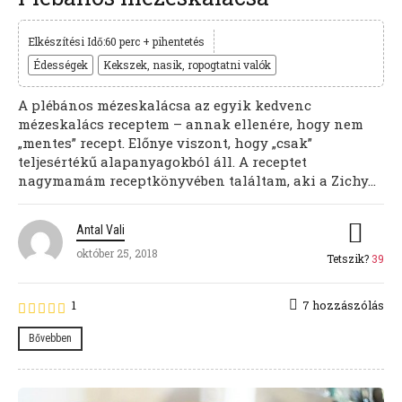
Elkészítési Idő:60 perc + pihentetés
Édességek
Kekszek, nasik, ropogtatni valók
A plébános mézeskalácsa az egyik kedvenc
mézeskalács receptem – annak ellenére, hogy nem
„mentes” recept. Előnye viszont, hogy „csak”
teljesértékű alapanyagokból áll. A receptet
nagymamám receptkönyvében találtam, aki a Zichy...
Antal Vali
október 25, 2018
Tetszik?
39
1
7 hozzászólás
Bővebben