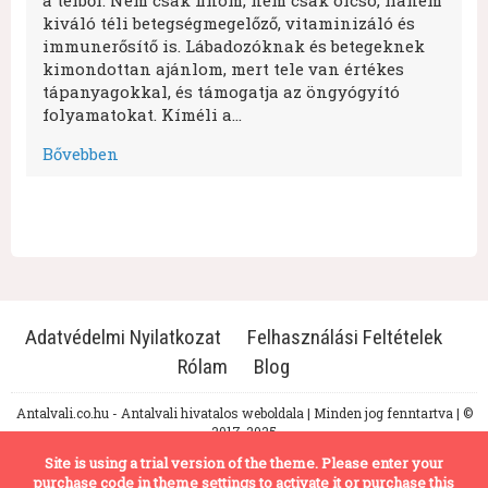
a télből. Nem csak finom, nem csak olcsó, hanem
kiváló téli betegségmegelőző, vitaminizáló és
immunerősítő is. Lábadozóknak és betegeknek
kimondottan ajánlom, mert tele van értékes
tápanyagokkal, és támogatja az öngyógyító
folyamatokat. Kíméli a…
Bővebben
Adatvédelmi Nyilatkozat
Felhasználási Feltételek
Rólam
Blog
Antalvali.co.hu - Antalvali hivatalos weboldala | Minden jog fenntartva | ©
2017-2025
Site is using a trial version of the theme. Please enter your
purchase code in theme settings to activate it or
purchase this