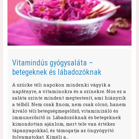
Vitamindús gyógysaláta –
betegeknek és lábadozóknak
A szürke téli napokon mindenki vágyik a
napfényre, a vitaminokra és a színekre. Nos ez a
saláta szinte mindent megtestesít, ami hiányzik
a télből. Nem csak finom, nem csak olcsó, hanem
kiváló téli betegségmegelőző, vitaminizáló és
immunerősítő is. Lábadozóknak és betegeknek
kimondottan ajánlom, mert tele van értékes
tápanyagokkal, és támogatja az öngyógyító
folyamatokat. Kíméli a…