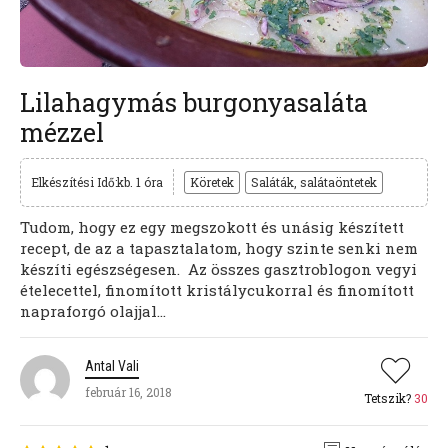
Lilahagymás burgonyasaláta
mézzel
Elkészítési Idő:kb. 1 óra
Köretek
Saláták, salátaöntetek
Tudom, hogy ez egy megszokott és unásig készített
recept, de az a tapasztalatom, hogy szinte senki nem
készíti egészségesen. Az összes gasztroblogon vegyi
ételecettel, finomított kristálycukorral és finomított
napraforgó olajjal...
Antal Vali
február 16, 2018
Tetszik?
30