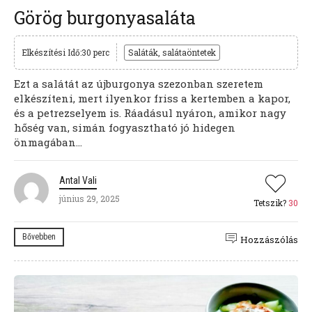
Görög burgonyasaláta
Elkészítési Idő:30 perc
Saláták, salátaöntetek
Ezt a salátát az újburgonya szezonban szeretem
elkészíteni, mert ilyenkor friss a kertemben a kapor,
és a petrezselyem is. Ráadásul nyáron, amikor nagy
hőség van, simán fogyasztható jó hidegen
önmagában...
Antal Vali
június 29, 2025
Tetszik?
30
Bővebben
Hozzászólás