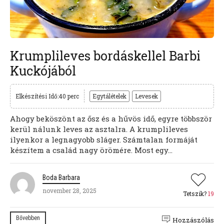
Krumplileves bordáskellel Barbi
Kuckójából
Elkészítési Idő:40 perc
Egytálételek
Levesek
Ahogy beköszönt az ősz és a hűvös idő, egyre többször
kerül nálunk leves az asztalra. A krumplileves
ilyenkor a legnagyobb sláger. Számtalan formáját
készítem a család nagy örömére. Most egy...
Boda Barbara
november 28, 2025
Tetszik?
19
Bővebben
Hozzászólás