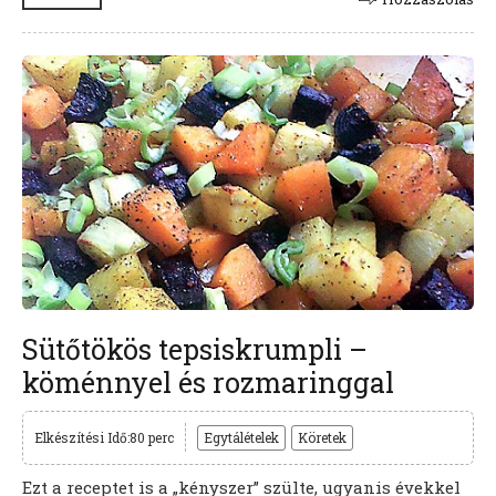
Sütőtökös tepsiskrumpli –
köménnyel és rozmaringgal
Elkészítési Idő:80 perc
Egytálételek
Köretek
Ezt a receptet is a „kényszer” szülte, ugyanis évekkel