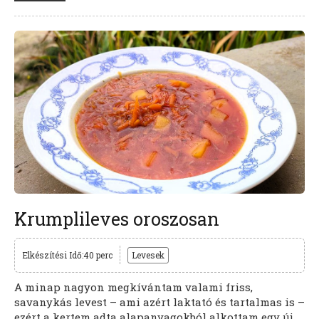
Krumplileves oroszosan
Elkészítési Idő:40 perc
Levesek
A minap nagyon megkívántam valami friss,
savanykás levest – ami azért laktató és tartalmas is –
ezért a kertem adta alapanyagokból alkottam egy új