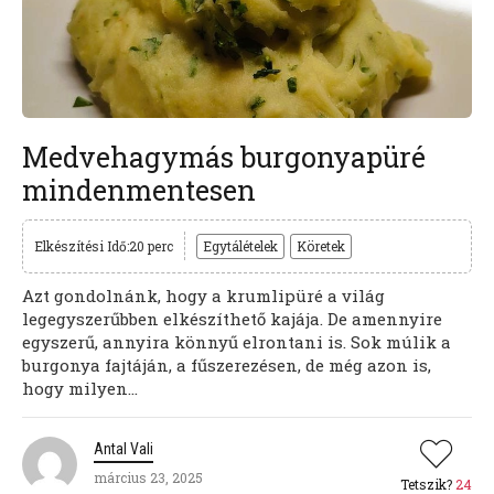
Medvehagymás burgonyapüré
mindenmentesen
Elkészítési Idő:20 perc
Egytálételek
Köretek
Azt gondolnánk, hogy a krumlipüré a világ
legegyszerűbben elkészíthető kajája. De amennyire
egyszerű, annyira könnyű elrontani is. Sok múlik a
burgonya fajtáján, a fűszerezésen, de még azon is,
hogy milyen...
Antal Vali
március 23, 2025
Tetszik?
24