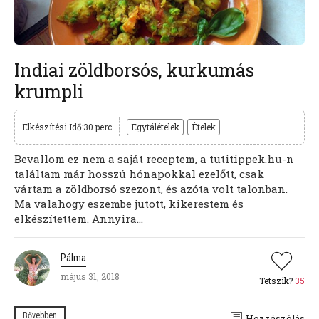
Indiai zöldborsós, kurkumás
krumpli
Elkészítési Idő:30 perc
Egytálételek
Ételek
Bevallom ez nem a saját receptem, a tutitippek.hu-n
találtam már hosszú hónapokkal ezelőtt, csak
vártam a zöldborsó szezont, és azóta volt talonban.
Ma valahogy eszembe jutott, kikerestem és
elkészítettem. Annyira...
Pálma
május 31, 2018
Tetszik?
35
Bővebben
Hozzászólás