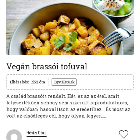
Vegán brassói tofuval
Elkészítési Idő:1 óra
Egytálételek
A család brassóit rendelt. Hát, ez az az étel, amit
teljesértékűen sehogy sem sikerült reprodukálnom,
hogy valóban hasonlítson az eredetihez… És most az
volt az elsődleges cél, hogy olyan legyen....
Hévízi Dóra