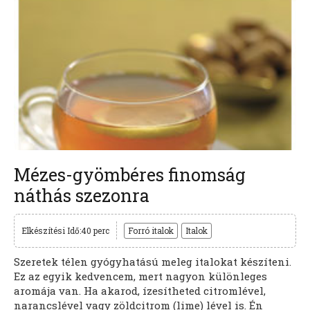
Mézes-gyömbéres finomság
náthás szezonra
Elkészítési Idő:40 perc
Forró italok
Italok
Szeretek télen gyógyhatású meleg italokat készíteni.
Ez az egyik kedvencem, mert nagyon különleges
aromája van. Ha akarod, ízesítheted citromlével,
narancslével vagy zöldcitrom (lime) lével is. Én