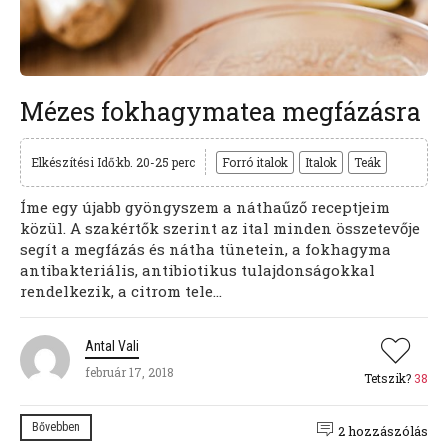
Mézes fokhagymatea megfázásra
Elkészítési Idő:kb. 20-25 perc
Forró italok
Italok
Teák
Íme egy újabb gyöngyszem a náthaűző receptjeim
közül. A szakértők szerint az ital minden összetevője
segít a megfázás és nátha tünetein, a fokhagyma
antibakteriális, antibiotikus tulajdonságokkal
rendelkezik, a citrom tele...
Antal Vali
február 17, 2018
Tetszik?
38
Bővebben
2 hozzászólás