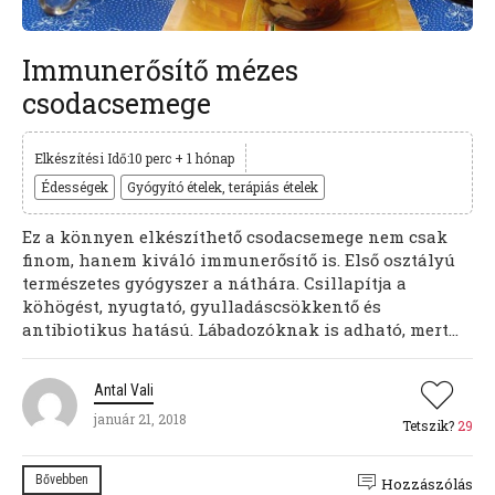
Immunerősítő mézes
csodacsemege
Elkészítési Idő:10 perc + 1 hónap
Édességek
Gyógyító ételek, terápiás ételek
Ez a könnyen elkészíthető csodacsemege nem csak
finom, hanem kiváló immunerősítő is. Első osztályú
természetes gyógyszer a náthára. Csillapítja a
köhögést, nyugtató, gyulladáscsökkentő és
antibiotikus hatású. Lábadozóknak is adható, mert...
Antal Vali
január 21, 2018
Tetszik?
29
Bővebben
Hozzászólás