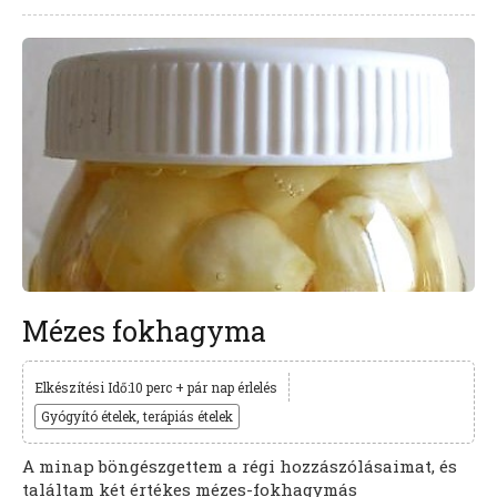
Mézes fokhagyma
Elkészítési Idő:10 perc + pár nap érlelés
Gyógyító ételek, terápiás ételek
A minap böngészgettem a régi hozzászólásaimat, és
találtam két értékes mézes-fokhagymás