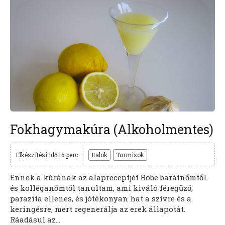
Fokhagymakúra (Alkoholmentes)
Elkészítési Idő:15 perc
Italok
Turmixok
Ennek a kúrának az alapreceptjét Böbe barátnőmtől
és kolléganőmtől tanultam, ami kiváló féregűző,
parazita ellenes, és jótékonyan hat a szívre és a
keringésre, mert regenerálja az erek állapotát.
Ráadásul az...