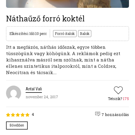
Náthaűző forró koktél
Elkészítési Idő:10 perc
Forró italok
Italok
Itt a megfázós, náthás időszak, egyre többen
tüsszögünk vagy köhögünk. A reklámok pedig ezt
kihasználva másról sem szólnak, mint a nátha
ellenes szintetikus italporokról, mint a Coldrex,
Neocitran és társaik....
Antal Vali
november 24, 2017
Tetszik?
175
4
7 hozzászólás
Bővebben