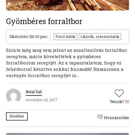
Gyömbéres forraltbor
Elkészítési Idő:30 perc
Forró italok
Likőrök, szeszesitalok
Szinte még meg sem jelent az aszaltszilvás forraltbor
receptem, máris követeltétek a gyömbéres
forraltborom receptjét. Az a tapasztalatom, hogy ez
fehérborral készítve sokkal finomabb! Hamarosan a
varényés forraltbor receptjét is...
Antal Vali
november 26, 2017
Tetszik?
35
Bővebben
Hozzászólás