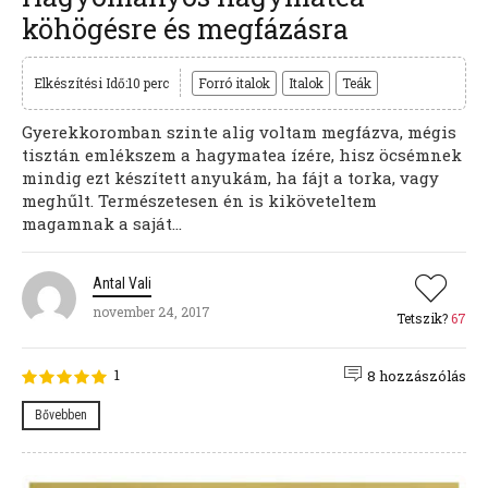
köhögésre és megfázásra
Elkészítési Idő:10 perc
Forró italok
Italok
Teák
Gyerekkoromban szinte alig voltam megfázva, mégis
tisztán emlékszem a hagymatea ízére, hisz öcsémnek
mindig ezt készített anyukám, ha fájt a torka, vagy
meghűlt. Természetesen én is kiköveteltem
magamnak a saját...
Antal Vali
november 24, 2017
Tetszik?
67
1
8 hozzászólás
Bővebben