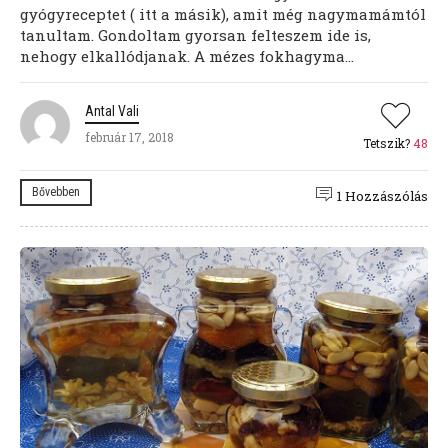
gyógyreceptet ( itt a másik), amit még nagymamámtól
tanultam. Gondoltam gyorsan felteszem ide is,
nehogy elkallódjanak. A mézes fokhagyma...
Antal Vali
február 17, 2018
Tetszik?
48
Bővebben
1 Hozzászólás