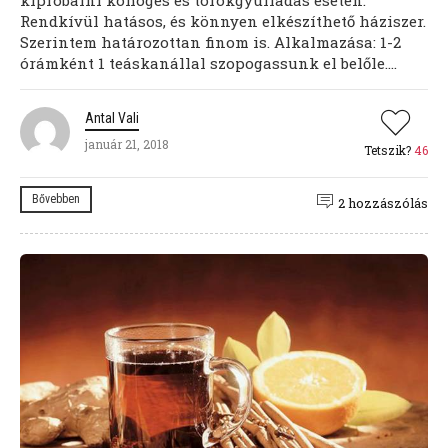
kipróbálni köhögés és torokgyulladás esetén.
Rendkívül hatásos, és könnyen elkészíthető háziszer.
Szerintem határozottan finom is. Alkalmazása: 1-2
órámként 1 teáskanállal szopogassunk el belőle....
Antal Vali
január 21, 2018
Tetszik?
46
Bővebben
2 hozzászólás