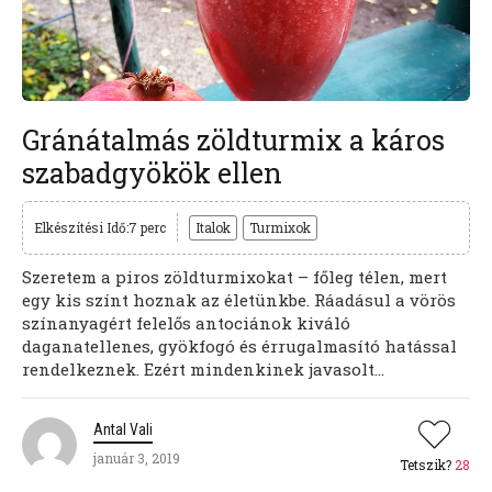
Gránátalmás zöldturmix a káros
szabadgyökök ellen
Elkészítési Idő:7 perc
Italok
Turmixok
Szeretem a piros zöldturmixokat – főleg télen, mert
egy kis színt hoznak az életünkbe. Ráadásul a vörös
színanyagért felelős antociánok kiváló
daganatellenes, gyökfogó és érrugalmasító hatással
rendelkeznek. Ezért mindenkinek javasolt...
Antal Vali
január 3, 2019
Tetszik?
28