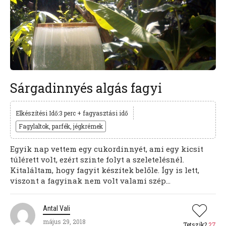
Sárgadinnyés algás fagyi
Elkészítési Idő:3 perc + fagyasztási idő
Fagylaltok, parfék, jégkrémek
Egyik nap vettem egy cukordinnyét, ami egy kicsit
túlérett volt, ezért szinte folyt a szeletelésnél.
Kitaláltam, hogy fagyit készítek belőle. Így is lett,
viszont a fagyinak nem volt valami szép...
Antal Vali
május 29, 2018
Tetszik?
27