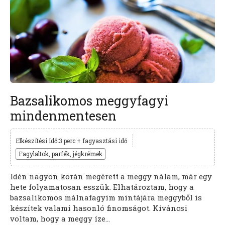
Bazsalikomos meggyfagyi
mindenmentesen
Elkészítési Idő:3 perc + fagyasztási idő
Fagylaltok, parfék, jégkrémek
Idén nagyon korán megérett a meggy nálam, már egy
hete folyamatosan esszük. Elhatároztam, hogy a
bazsalikomos málnafagyim mintájára meggyből is
készítek valami hasonló finomságot. Kíváncsi
voltam, hogy a meggy íze...