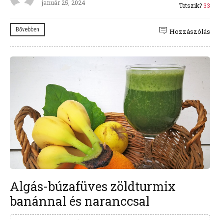
január 25, 2024
Tetszik?
33
Bővebben
Hozzászólás
Algás-búzafüves zöldturmix
banánnal és naranccsal