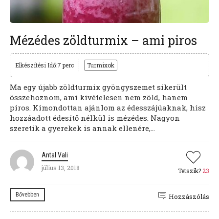
Mézédes zöldturmix – ami piros
Elkészítési Idő:7 perc
Turmixok
Ma egy újabb zöldturmix gyöngyszemet sikerült
összehoznom, ami kivételesen nem zöld, hanem
piros. Kimondottan ajánlom az édesszájúaknak, hisz
hozzáadott édesítő nélkül is mézédes. Nagyon
szeretik a gyerekek is annak ellenére,...
Antal Vali
július 13, 2018
Tetszik?
23
Bővebben
Hozzászólás