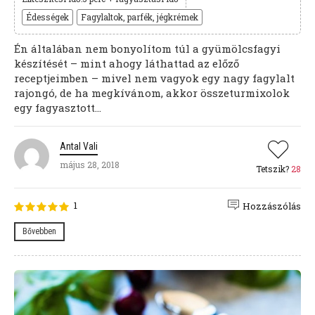
Édességek
Fagylaltok, parfék, jégkrémek
Én általában nem bonyolítom túl a gyümölcsfagyi
készítését – mint ahogy láthattad az előző
receptjeimben – mivel nem vagyok egy nagy fagylalt
rajongó, de ha megkívánom, akkor összeturmixolok
egy fagyasztott...
Antal Vali
május 28, 2018
Tetszik?
28
1
Hozzászólás
Bővebben