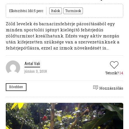
Elkészítési Idő:5 perc
Italok
Turmixok
Zöld levelek és barnarizsfehérje párosításából egy
minden sportolói igényt kielégítő fehérjedús
zöldturmixot kreálhatunk. Edzés vagy aktív mozgás
után kifejezetten szüksége van a szervezetünknek a
fehérjepótlásra, ezzel az izmok növekedését is...
Antal Vali
június 3, 2018
Tetszik?
14
Bővebben
Hozzászólás