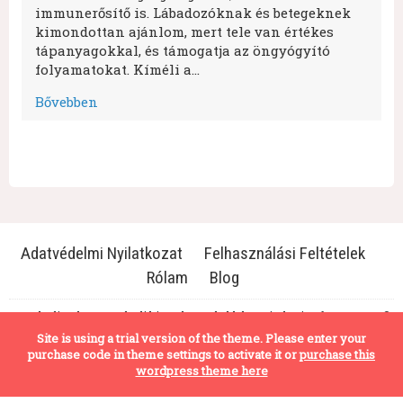
immunerősítő is. Lábadozóknak és betegeknek
kimondottan ajánlom, mert tele van értékes
tápanyagokkal, és támogatja az öngyógyító
folyamatokat. Kíméli a…
Bővebben
Adatvédelmi Nyilatkozat
Felhasználási Feltételek
Rólam
Blog
Antalvali.co.hu - Antalvali hivatalos weboldala | Minden jog fenntartva | ©
2017-2025
Site is using a trial version of the theme. Please enter your
purchase code in theme settings to activate it or
purchase this
wordpress theme here