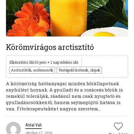
Körömvirágos arctisztító
Elkészítési Idő:10 perc + 1 nap érlelési idő
Arctisztítók, arclemosók
Testápoló krémek, olajok
A körömvirág hatóanyagai minden bőrállapotnak
enyhülést hoznak. A gyulladt és a rozáceás bőrök is
remekül tolerálják, ráadásul nem csak nyugtató és
gyulladáscsökkentő, hanem sejtmegújító hatása is
van. Fitoterapeutaként nagyon szeretem...
Antal Vali
október 17, 2018