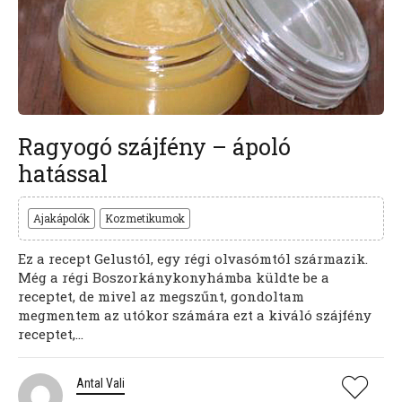
Ragyogó szájfény – ápoló
hatással
Ajakápolók
Kozmetikumok
Ez a recept Gelustól, egy régi olvasómtól származik.
Még a régi Boszorkánykonyhámba küldte be a
receptet, de mivel az megszűnt, gondoltam
megmentem az utókor számára ezt a kiváló szájfény
receptet,...
Antal Vali