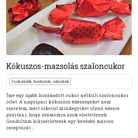
Kókuszos-mazsolás szaloncukor
Csokoládék, bonbonok, cukorkák
Íme egy újabb hozzáadott cukor nélküli szaloncukor
ötlet. A nagyipari kókuszos édességeket nem
szeretem, mert sikerül mindegyiket olyan édesre
gyártani, hogy számomra azok ehetetlenek.
Gondoltam kikísérletezek egy kevésbé márcos
receptúrát....