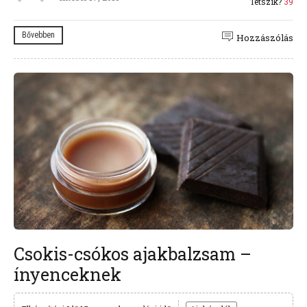
Tetszik?
39
Bővebben
Hozzászólás
Csokis-csókos ajakbalzsam –
ínyenceknek