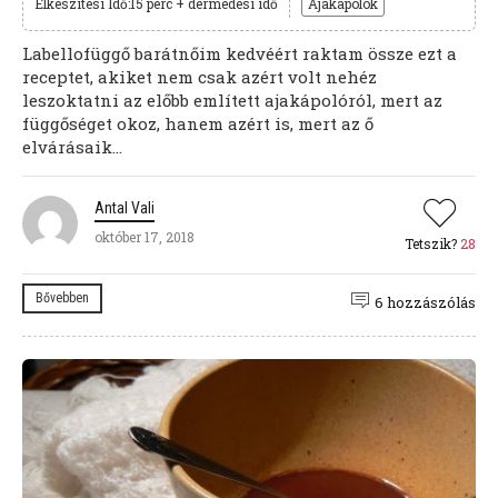
Elkészítési Idő:15 perc + dermedési idő
Ajakápolók
Labellofüggő barátnőim kedvéért raktam össze ezt a
receptet, akiket nem csak azért volt nehéz
leszoktatni az előbb említett ajakápolóról, mert az
függőséget okoz, hanem azért is, mert az ő
elvárásaik...
Antal Vali
október 17, 2018
Tetszik?
28
Bővebben
6 hozzászólás