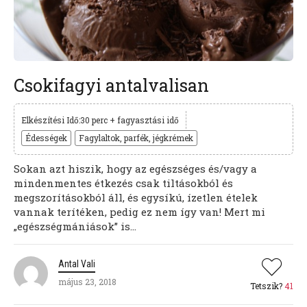
Csokifagyi antalvalisan
Elkészítési Idő:30 perc + fagyasztási idő
Édességek
Fagylaltok, parfék, jégkrémek
Sokan azt hiszik, hogy az egészséges és/vagy a
mindenmentes étkezés csak tiltásokból és
megszorításokból áll, és egysíkú, ízetlen ételek
vannak terítéken, pedig ez nem így van! Mert mi
„egészségmániások” is...
Antal Vali
május 23, 2018
Tetszik?
41