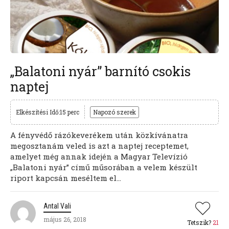
„Balatoni nyár” barnító csokis
naptej
Elkészítési Idő:15 perc
Napozó szerek
A fényvédő rázókeverékem után közkívánatra
megosztanám veled is azt a naptej receptemet,
amelyet még annak idején a Magyar Televízió
„Balatoni nyár” című műsorában a velem készült
riport kapcsán meséltem el...
Antal Vali
május 26, 2018
Tetszik?
21