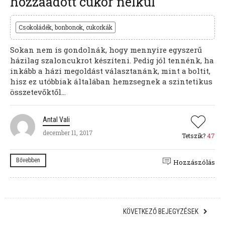
hozzáadott cukor nélkül
Csokoládék, bonbonok, cukorkák
Sokan nem is gondolnák, hogy mennyire egyszerű
házilag szaloncukrot készíteni. Pedig jól tennénk, ha
inkább a házi megoldást választanánk, mint a boltit,
hisz ez utóbbiak általában hemzsegnek a szintetikus
összetevőktől...
Antal Vali
december 11, 2017
Tetszik?
47
Bővebben
Hozzászólás
KÖVETKEZŐ BEJEGYZÉSEK