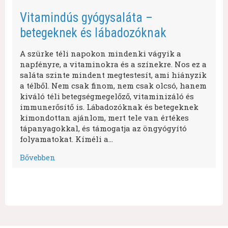
Vitamindús gyógysaláta –
betegeknek és lábadozóknak
A szürke téli napokon mindenki vágyik a
napfényre, a vitaminokra és a színekre. Nos ez a
saláta szinte mindent megtestesít, ami hiányzik
a télből. Nem csak finom, nem csak olcsó, hanem
kiváló téli betegségmegelőző, vitaminizáló és
immunerősítő is. Lábadozóknak és betegeknek
kimondottan ajánlom, mert tele van értékes
tápanyagokkal, és támogatja az öngyógyító
folyamatokat. Kíméli a…
Bővebben