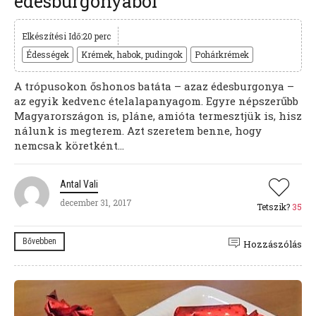
édesburgonyából
Elkészítési Idő:20 perc
Édességek
Krémek, habok, pudingok
Pohárkrémek
A trópusokon őshonos batáta – azaz édesburgonya –
az egyik kedvenc ételalapanyagom. Egyre népszerűbb
Magyarországon is, pláne, amióta termesztjük is, hisz
nálunk is megterem. Azt szeretem benne, hogy
nemcsak köretként...
Antal Vali
december 31, 2017
Tetszik?
35
Bővebben
Hozzászólás