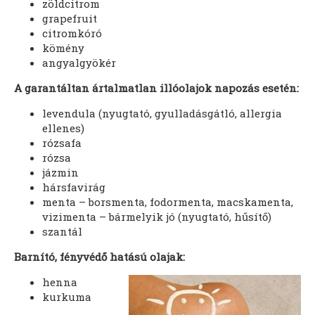
zöldcitrom
grapefruit
citromkóró
kömény
angyalgyökér
A garantáltan ártalmatlan illóolajok napozás esetén:
levendula (nyugtató, gyulladásgátló, allergia
ellenes)
rózsafa
rózsa
jázmin
hársfavirág
menta – borsmenta, fodormenta, macskamenta,
vizimenta – bármelyik jó (nyugtató, hűsítő)
szantál
Barnító, fényvédő hatású olajak:
henna
kurkuma