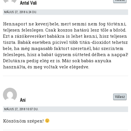
Antal Vali
MÁJUS 27, 2018 6:24 DU.
Hennaport ne keverj bele, mert semmi nem fog történni,
teljesen felesleges. Csak koszos hatású lesz tőle a bőröd.
Ezt a rázókeveréket babákra is lehet kenni, hisz teljesen
tiszta. Babák esetében picivel több titán-dioxidot tehetsz
bele, ha még magasabb faktort szeretnél, bár szerintem
felesleges, hisz a babát úgysem sütteted délben a nappal!
Délutánra pedig elég ez is. Már sok babás anyuka
használta, és meg voltak vele elégedve.
Válasz
Ani
MÁJUS 27, 2018 10:07 DU.
Köszönöm szépen!