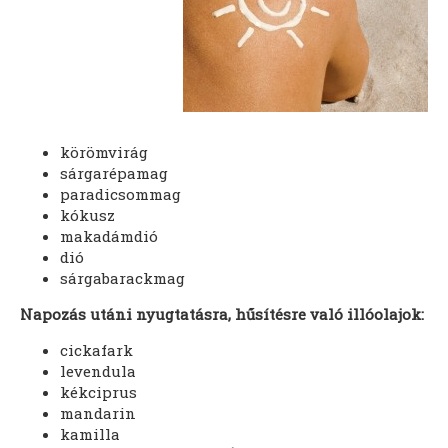
körömvirág
sárgarépamag
paradicsommag
kókusz
makadámdió
dió
sárgabarackmag
Napozás utáni nyugtatásra, hűsítésre való illóolajok:
cickafark
levendula
kékciprus
mandarin
kamilla