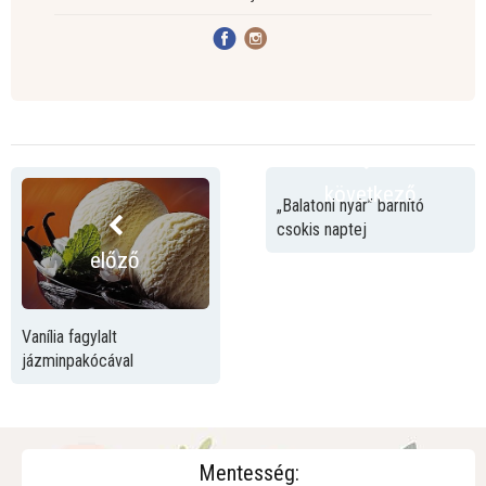
következő
„Balatoni nyár” barnító
csokis naptej
előző
Vanília fagylalt
jázminpakócával
Mentesség: