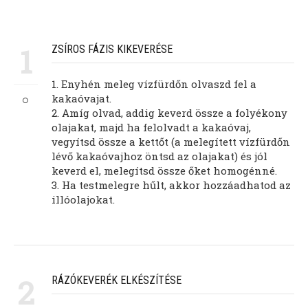
1
ZSÍROS FÁZIS KIKEVERÉSE
1. Enyhén meleg vízfürdőn olvaszd fel a
kakaóvajat.
2. Amíg olvad, addig keverd össze a folyékony
olajakat, majd ha felolvadt a kakaóvaj,
vegyítsd össze a kettőt (a melegített vízfürdőn
lévő kakaóvajhoz öntsd az olajakat) és jól
keverd el, melegítsd össze őket homogénné.
3. Ha testmelegre hűlt, akkor hozzáadhatod az
illóolajokat.
2
RÁZÓKEVERÉK ELKÉSZÍTÉSE