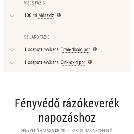
VIZES FÁZIS:
100 ml
Mészvíz
SZILÁRD FÁZIS
1 csapott evőkanál
Titán-dioxid por
1 csapott evőkanál
Cink-oxid por
Fényvédő rázókeverék
napozáshoz
FÉNYVÉDŐ HATÁSA KB. 20-25 FAKTORNAK MEGFELELŐ.