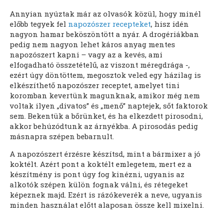
Annyian nyúztak már az olvasók közül, hogy minél
előbb tegyek fel
napozószer recepteket
, hisz idén
nagyon hamar beköszöntött a nyár. A drogériákban
pedig nem nagyon lehet káros anyag mentes
napozószert kapni – vagy az a kevés, ami
elfogadható összetételű, az viszont méregdrága -,
ezért úgy döntöttem, megosztok veled egy házilag is
elkészíthető napozószer receptet, amelyet tini
koromban kevertünk magunknak, amikor még nem
voltak ilyen „divatos” és „menő” naptejek, sőt faktorok
sem. Bekentük a bőrünket, és ha elkezdett pirosodni,
akkor behúzódtunk az árnyékba. A pirosodás pedig
másnapra szépen bebarnult.
A napozószert érzésre készítsd, mint a bármixer a jó
koktélt. Azért pont a koktélt emlegetem, mert ez a
készítmény is pont úgy fog kinézni, ugyanis az
alkotók szépen külön fognak válni, és rétegeket
képeznek majd. Ezért is rázókeverék a neve, ugyanis
minden használat előtt alaposan össze kell mixelni.