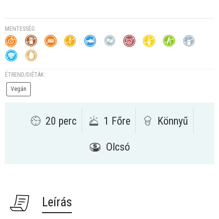
MENTESSÉG:
ÉTREND/DIÉTÁK:
Vegán
20 perc
1 Főre
Könnyű
Olcsó
Leírás