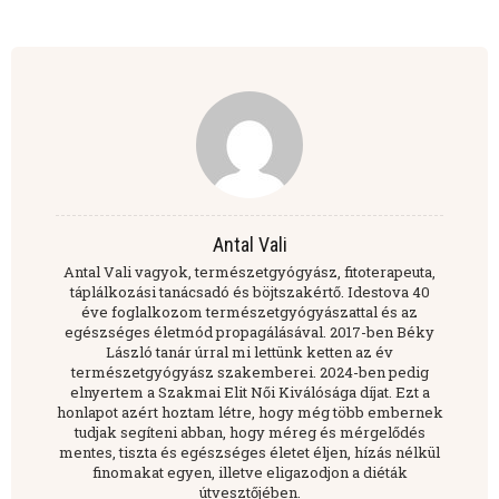
Antal Vali
Antal Vali vagyok, természetgyógyász, fitoterapeuta,
táplálkozási tanácsadó és böjtszakértő. Idestova 40
éve foglalkozom természetgyógyászattal és az
egészséges életmód propagálásával. 2017-ben Béky
László tanár úrral mi lettünk ketten az év
természetgyógyász szakemberei. 2024-ben pedig
elnyertem a Szakmai Elit Női Kiválósága díjat. Ezt a
honlapot azért hoztam létre, hogy még több embernek
tudjak segíteni abban, hogy méreg és mérgelődés
mentes, tiszta és egészséges életet éljen, hízás nélkül
finomakat egyen, illetve eligazodjon a diéták
útvesztőjében.