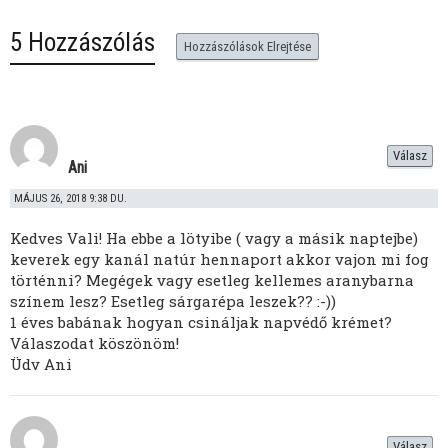
5 Hozzászólás
Hozzászólások Elrejtése
Válasz
Ani
MÁJUS 26, 2018 9:38 DU.
Kedves Vali! Ha ebbe a lötyibe ( vagy a másik naptejbe)
keverek egy kanál natúr hennaport akkor vajon mi fog
történni? Megégek vagy esetleg kellemes aranybarna
színem lesz? Esetleg sárgarépa leszek?? :-))
1 éves babának hogyan csináljak napvédő krémet?
Válaszodat köszönöm!
Üdv Ani
Válasz