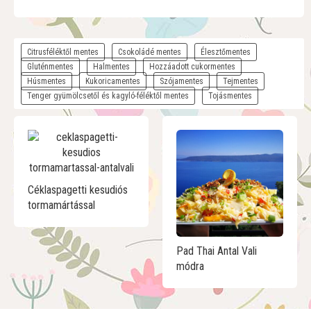
Citrusféléktől mentes
Csokoládé mentes
Élesztőmentes
Gluténmentes
Halmentes
Hozzáadott cukormentes
Húsmentes
Kukoricamentes
Szójamentes
Tejmentes
Tenger gyümölcsetől és kagyló-féléktől mentes
Tojásmentes
Céklaspagetti kesudiós
tormamártással
Pad Thai Antal Vali
módra