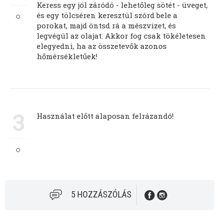
Keress egy jól záródó - lehetőleg sötét - üveget,
és egy tölcséren keresztül szórd bele a
porokat, majd öntsd rá a mészvizet, és
legvégül az olajat. Akkor fog csak tökéletesen
elegyedni, ha az összetevők azonos
hőmérsékletűek!
3
Használat előtt alaposan felrázandó!
5 HOZZÁSZÓLÁS