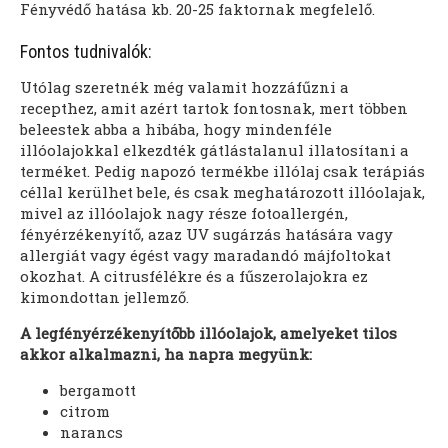
Fényvédő hatása kb. 20-25 faktornak megfelelő.
Fontos tudnivalók:
Utólag szeretnék még valamit hozzáfűzni a
recepthez, amit azért tartok fontosnak, mert többen
beleestek abba a hibába, hogy mindenféle
illóolajokkal elkezdték gátlástalanul illatosítani a
terméket. Pedig napozó termékbe illólaj csak terápiás
céllal kerülhet bele, és csak meghatározott illóolajak,
mivel az illóolajok nagy része fotoallergén,
fényérzékenyítő, azaz UV sugárzás hatására vagy
allergiát vagy égést vagy maradandó májfoltokat
okozhat. A citrusfélékre és a fűszerolajokra ez
kimondottan jellemző.
A legfényérzékenyítőbb illóolajok, amelyeket tilos
akkor alkalmazni, ha napra megyünk:
bergamott
citrom
narancs