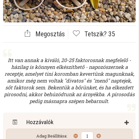
Megosztás
Tetszik?
35
Itt van annak a kiváló, 20-25 faktorosnak megfelelő -
házilag is könnyen elkészíthető - napozószernek a
receptje, amelyet tini koromban kevertünk magunknak,
amikor még nem voltak "divatos" és "menő" naptejek,
sőt faktorok sem. Bekentük a bőrünket, és ha elkezdett
pirosodni, akkor behúzódtunk az árnyékba. A pirosodás
pedig másnapra szépen bebarnult.
Hozzávalók
Adag Beállítása: