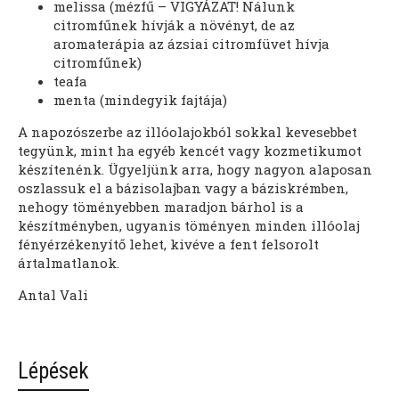
melissa (mézfű – VIGYÁZAT! Nálunk
citromfűnek hívják a növényt, de az
aromaterápia az ázsiai citromfüvet hívja
citromfűnek)
teafa
menta (mindegyik fajtája)
A napozószerbe az illóolajokból sokkal kevesebbet
tegyünk, mint ha egyéb kencét vagy kozmetikumot
készítenénk. Ügyeljünk arra, hogy nagyon alaposan
oszlassuk el a bázisolajban vagy a báziskrémben,
nehogy töményebben maradjon bárhol is a
készítményben, ugyanis töményen minden illóolaj
fényérzékenyítő lehet, kivéve a fent felsorolt
ártalmatlanok.
Antal Vali
Lépések