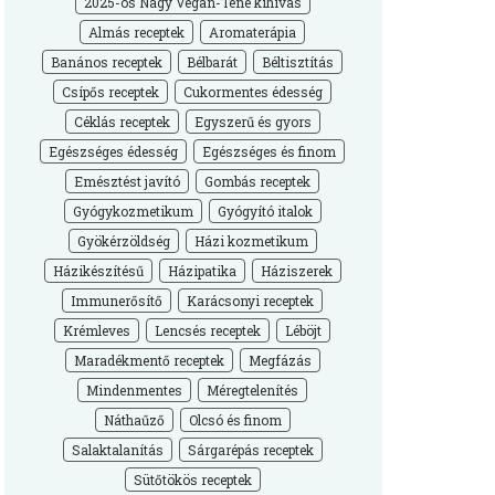
2025-ös Nagy Vegán-Téné kihívás
Almás receptek
Aromaterápia
Banános receptek
Bélbarát
Béltisztítás
Csípős receptek
Cukormentes édesség
Céklás receptek
Egyszerű és gyors
Egészséges édesség
Egészséges és finom
Emésztést javító
Gombás receptek
Gyógykozmetikum
Gyógyító italok
Gyökérzöldség
Házi kozmetikum
Házikészítésű
Házipatika
Háziszerek
Immunerősítő
Karácsonyi receptek
Krémleves
Lencsés receptek
Léböjt
Maradékmentő receptek
Megfázás
Mindenmentes
Méregtelenítés
Náthaűző
Olcsó és finom
Salaktalanítás
Sárgarépás receptek
Sütőtökös receptek