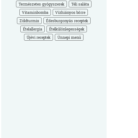
Természetes gyógyszerek
Téli saláta
Vitaminbomba
Vízhiányos bőrre
Zöldturmix
Édesburgonyás receptek
Ételallergia
Ételkülönlegességek
Újévi receptek
Ünnepi menü