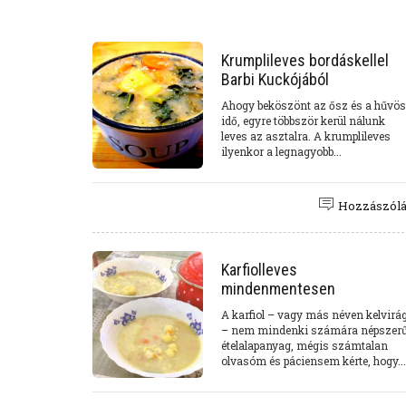
Krumplileves bordáskellel
Barbi Kuckójából
Ahogy beköszönt az ősz és a hűvös
idő, egyre többször kerül nálunk
leves az asztalra. A krumplileves
ilyenkor a legnagyobb...
Hozzászól
Karfiolleves
mindenmentesen
A karfiol – vagy más néven kelvirá
– nem mindenki számára népszer
ételalapanyag, mégis számtalan
olvasóm és páciensem kérte, hogy...