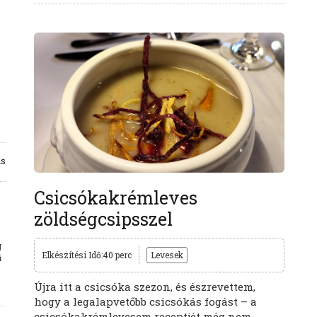
ás
Csicsókakrémleves
zöldségcsipsszel
g
Elkészítési Idő:40 perc
Levesek
ű
Újra itt a csicsóka szezon, és észrevettem,
hogy a legalapvetőbb csicsókás fogást – a
csicsókakrémlevesem receptjét még nem