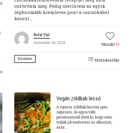
ás
osztottam meg. Pedig szerintem az egyik
legfinomabb krémleves pont a csicsókából
készül....
i
Antal Vali
november 25, 2025
Tetszik?
19
Bővebben
Hozzászólás
ás
Vegán zöldbab lecsó
A tojásos zöldbab lecsóm igen
népszerű, de egyre több
páciensemnél derül ki, hogy nem
tudják jól emészteni az albumint,
azaz...