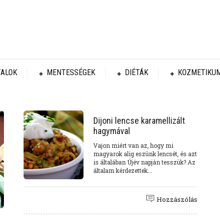
TALOK
MENTESSÉGEK
DIÉTÁK
KOZMETIKU
Dijoni lencse karamellizált
hagymával
Vajon miért van az, hogy mi
magyarok alig eszünk lencsét, és azt
is általában Újév napján tesszük? Az
általam kérdezettek...
Hozzászólás