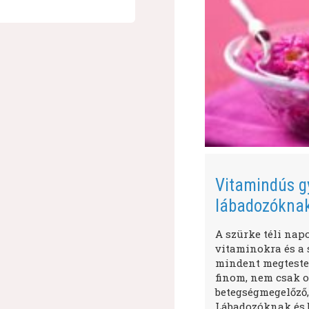
Vitamindús g
lábadozókna
A szürke téli nap
vitaminokra és a s
mindent megtestes
finom, nem csak o
betegségmegelőző,
Lábadozóknak és 