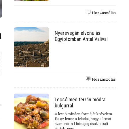
Hozzászólás
Nyersvegán elvonulás
l
Egyiptomban Antal Valival
Hozzászólás
Lecsó mediterrán módra
m
bulgurral
A lecsó minden formáját kedvelem.
Ha az lenne a feladat, hogy a lecsó
szezonban 1 hónapig csak lecsót
ehetek, nem...