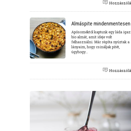
Hozzászól
Almáspite mindenmentesen
Apósoméktól kaptunk egy láda igaz
bio almát, amit ideje volt
felhasználni. Már régóta nyúztak a
lányaim, hogy csináljak pitét,
úgyhogy...
Hozzászól