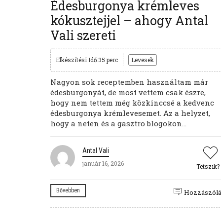
Édesburgonya krémleves
kókusztejjel – ahogy Antal
Vali szereti
Elkészítési Idő:35 perc
Levesek
Nagyon sok receptemben használtam már
édesburgonyát, de most vettem csak észre,
hogy nem tettem még közkinccsé a kedvenc
édesburgonya krémlevesemet. Az a helyzet,
hogy a neten és a gasztro blogokon...
Antal Vali
január 16, 2026
Tetszik?
Bővebben
Hozzászól