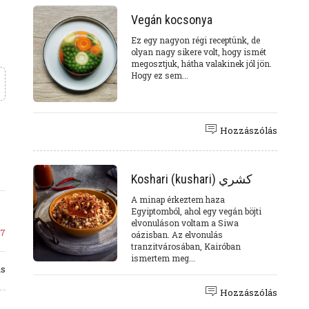
Vegán kocsonya
Ez egy nagyon régi receptünk, de
olyan nagy sikere volt, hogy ismét
megosztjuk, hátha valakinek jól jön.
Hogy ez sem...
Hozzászólás
Koshari (kushari) كشري
A minap érkeztem haza
Egyiptomból, ahol egy vegán böjti
elvonuláson voltam a Siwa
7
oázisban. Az elvonulás
tranzitvárosában, Kairóban
ismertem meg...
ás
Hozzászólás