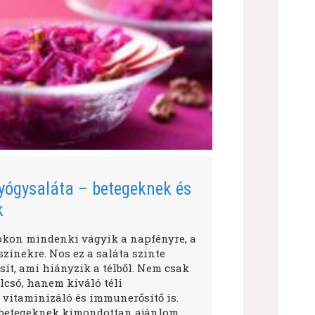
yógysaláta – betegeknek és
k
okon mindenki vágyik a napfényre, a
zínekre. Nos ez a saláta szinte
ít, ami hiányzik a télből. Nem csak
lcsó, hanem kiváló téli
 vitaminizáló és immunerősítő is.
betegeknek kimondottan ajánlom,