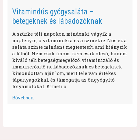
Vitamindús gyógysaláta –
betegeknek és lábadozóknak
A szürke téli napokon mindenki vágyik a
napfényre, a vitaminokra és a színekre. Nos ez a
saláta szinte mindent megtestesít, ami hiányzik
a télből. Nem csak finom, nem csak olcsó, hanem
kiváló téli betegségmegelőző, vitaminizáló és
immunerősítő is. Lábadozóknak és betegeknek
kimondottan ajánlom, mert tele van értékes
tápanyagokkal, és támogatja az öngyógyító
folyamatokat. Kíméli a…
Bővebben