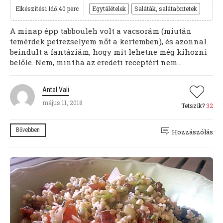
Elkészítési Idő:40 perc
Egytálételek
Saláták, salátaöntetek
A minap épp tabbouleh volt a vacsorám (miután
temérdek petrezselyem nőt a kertemben), és azonnal
beindult a fantáziám, hogy mit lehetne még kihozni
belőle. Nem, mintha az eredeti receptért nem...
Antal Vali
május 11, 2018
Tetszik?
32
Bővebben
Hozzászólás