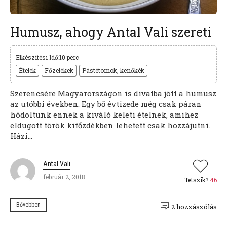
Humusz, ahogy Antal Vali szereti
Elkészítési Idő:10 perc
Ételek
Főzelékek
Pástétomok, kenőkék
Szerencsére Magyarországon is divatba jött a humusz
az utóbbi években. Egy bő évtizede még csak páran
hódoltunk ennek a kiváló keleti ételnek, amihez
eldugott török kifőzdékben lehetett csak hozzájutni.
Házi...
Antal Vali
február 2, 2018
Tetszik?
46
Bővebben
2 hozzászólás