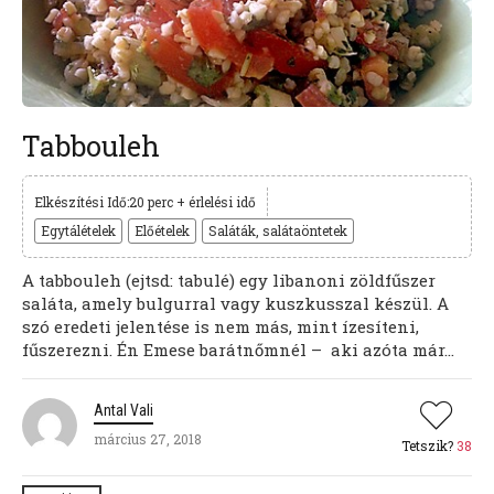
Tabbouleh
Elkészítési Idő:20 perc + érlelési idő
Egytálételek
Előételek
Saláták, salátaöntetek
A tabbouleh (ejtsd: tabulé) egy libanoni zöldfűszer
saláta, amely bulgurral vagy kuszkusszal készül. A
szó eredeti jelentése is nem más, mint ízesíteni,
fűszerezni. Én Emese barátnőmnél – aki azóta már...
Antal Vali
március 27, 2018
Tetszik?
38