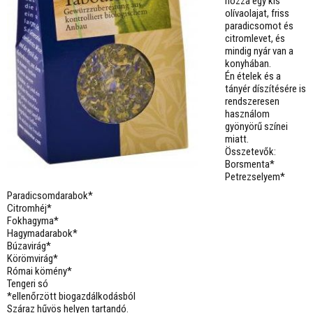
hozzá egy kis
olívaolajat, friss
paradicsomot és
citromlevet, és
mindig nyár van a
konyhában.
Én ételek és a
tányér díszítésére is
rendszeresen
használom
gyönyörű színei
miatt.
Összetevők:
Borsmenta*
Petrezselyem*
Paradicsomdarabok*
Citromhéj*
Fokhagyma*
Hagymadarabok*
Búzavirág*
Körömvirág*
Római kömény*
Tengeri só
*ellenőrzött biogazdálkodásból
Száraz hűvös helyen tartandó.