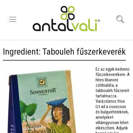
Ingredient:
Tabouleh fűszerkeverék
Ez az egyik kedvenc
fűszerkeverékem. A
híres libanoni
zöldsaláta, a
tabbouleh fűszereit
tartalmazza.
Varázslatos friss
ízt ad a couscous
és bulgurételeknek,
amelyeket
villámgyorsan lehet
elkészíteni. Adjunk