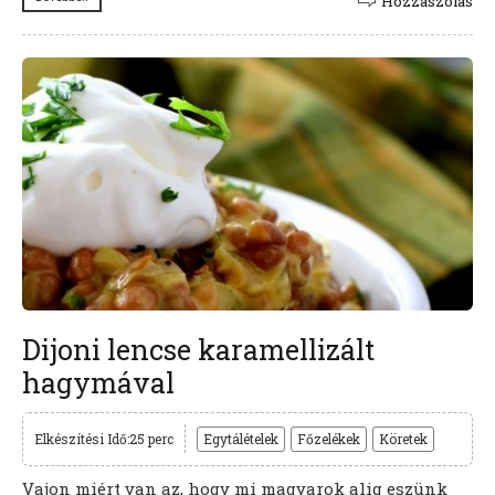
Hozzászólás
Dijoni lencse karamellizált
hagymával
Elkészítési Idő:25 perc
Egytálételek
Főzelékek
Köretek
Vajon miért van az, hogy mi magyarok alig eszünk