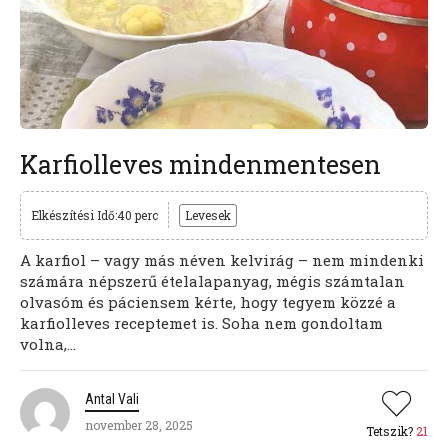
Karfiolleves mindenmentesen
Elkészítési Idő:40 perc
Levesek
A karfiol – vagy más néven kelvirág – nem mindenki
számára népszerű ételalapanyag, mégis számtalan
olvasóm és páciensem kérte, hogy tegyem közzé a
karfiolleves receptemet is. Soha nem gondoltam
volna,...
Antal Vali
november 28, 2025
Tetszik?
21