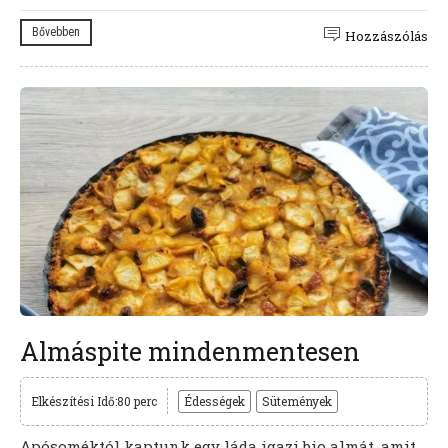
Bővebben
Hozzászólás
Almáspite mindenmentesen
Elkészítési Idő:80 perc
Édességek
Sütemények
Apósoméktól kaptunk egy láda igazi bio almát, amit