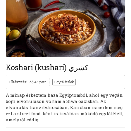
Koshari (kushari) كشري
Elkészítési Idő:45 perc
Egytálételek
A minap érkeztem haza Egyiptomból, ahol egy vegán
böjti elvonuláson voltam a Siwa oázisban. Az
elvonulás tranzitvárosában, Kairóban ismertem meg
ezt a street food-ként is kiválóan működő egytálételt,
amelyről eddig...