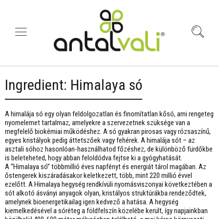
Ingredient:
Himalaya só
A himalája só egy olyan feldolgozatlan és finomítatlan kősó, ami rengeteg
nyomelemet tartalmaz, amelyekre a szervezetnek szüksége van a
megfelelő biokémiai működéshez. A só gyakran pirosas vagy rózsaszínű,
egyes kristályok pedig áttetszőek vagy fehérek. A himalája sót – az
asztali sóhoz hasonlóan-használhatod főzéshez, de különböző fürdőkbe
is beleteheted, hogy abban feloldódva fejtse ki a gyógyhatását.
A “Himalaya só” többmillió éves napfényt és energiát tárol magában. Az
őstengerek kiszáradásakor keletkezett, több, mint 220 millió évvel
ezelőtt. A Himalaya hegység rendkívüli nyomásviszonyai következtében a
sót alkotó ásványi anyagok olyan, kristályos struktúrákba rendeződtek,
amelynek bioenergetikailag igen kedvező a hatása. A hegység
kiemelkedésével a sóréteg a földfelszín közelébe került, így napjainkban