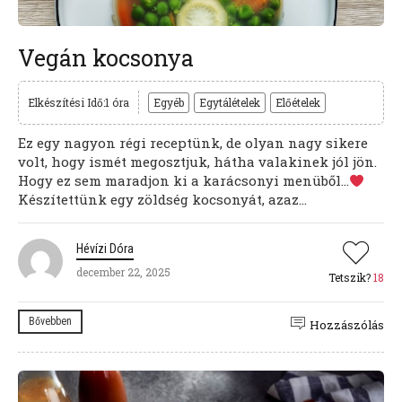
Vegán kocsonya
Elkészítési Idő:1 óra
Egyéb
Egytálételek
Előételek
Ez egy nagyon régi receptünk, de olyan nagy sikere
volt, hogy ismét megosztjuk, hátha valakinek jól jön.
Hogy ez sem maradjon ki a karácsonyi menüből…
Készítettünk egy zöldség kocsonyát, azaz...
Hévízi Dóra
december 22, 2025
Tetszik?
18
Bővebben
Hozzászólás