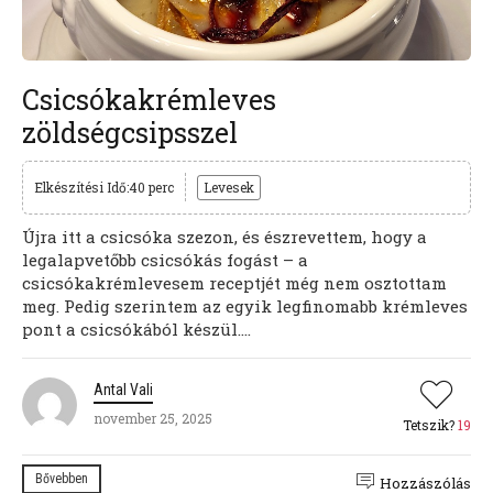
Csicsókakrémleves
zöldségcsipsszel
Elkészítési Idő:40 perc
Levesek
Újra itt a csicsóka szezon, és észrevettem, hogy a
legalapvetőbb csicsókás fogást – a
csicsókakrémlevesem receptjét még nem osztottam
meg. Pedig szerintem az egyik legfinomabb krémleves
pont a csicsókából készül....
Antal Vali
november 25, 2025
Tetszik?
19
Bővebben
Hozzászólás