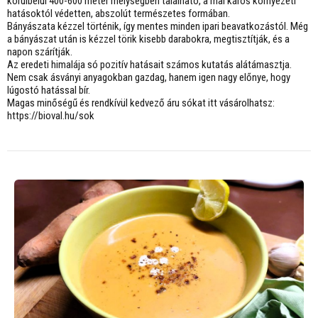
körülbelül 400-600 méter mélységben található, a mai káros környezeti
hatásoktól védetten, abszolút természetes formában.
Bányászata kézzel történik, így mentes minden ipari beavatkozástól. Még
a bányászat után is kézzel törik kisebb darabokra, megtisztítják, és a
napon szárítják.
Az eredeti himalája só pozitív hatásait számos kutatás alátámasztja.
Nem csak ásványi anyagokban gazdag, hanem igen nagy előnye, hogy
lúgostó hatással bír.
Magas minőségű és rendkívül kedvező áru sókat itt vásárolhatsz:
https://bioval.hu/sok