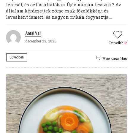
lencsét, és azt is általában Újév napján tesszük? Az
általam kérdezettek zöme csak főzelékként és
levesként ismeri, és nagyon ritkán fogyasztja....
Antal Vali
december 29, 2025
Tetszik?
12
Bővebben
Hozzászólás