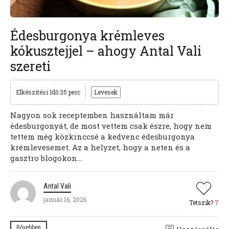
Édesburgonya krémleves
kókusztejjel – ahogy Antal Vali
szereti
Elkészítési Idő:35 perc
Levesek
Nagyon sok receptemben használtam már
édesburgonyát, de most vettem csak észre, hogy nem
tettem még közkinccsé a kedvenc édesburgonya
krémlevesemet. Az a helyzet, hogy a neten és a
gasztro blogokon...
Antal Vali
január 16, 2026
Tetszik?
7
Bővebben