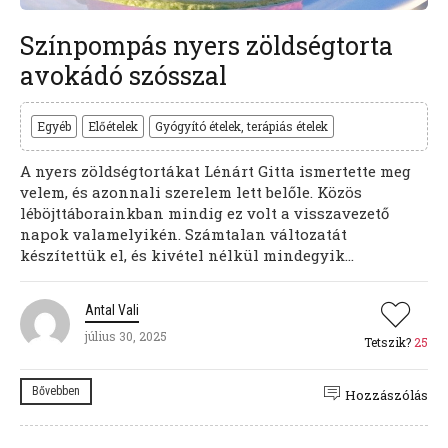
Színpompás nyers zöldségtorta
avokádó szósszal
Egyéb
Előételek
Gyógyító ételek, terápiás ételek
A nyers zöldségtortákat Lénárt Gitta ismertette meg
velem, és azonnali szerelem lett belőle. Közös
léböjttáborainkban mindig ez volt a visszavezető
napok valamelyikén. Számtalan változatát
készítettük el, és kivétel nélkül mindegyik...
Antal Vali
július 30, 2025
Tetszik?
25
Bővebben
Hozzászólás