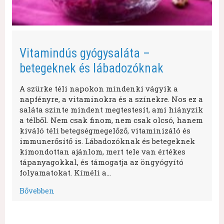
Vitamindús gyógysaláta –
betegeknek és lábadozóknak
A szürke téli napokon mindenki vágyik a
napfényre, a vitaminokra és a színekre. Nos ez a
saláta szinte mindent megtestesít, ami hiányzik
a télből. Nem csak finom, nem csak olcsó, hanem
kiváló téli betegségmegelőző, vitaminizáló és
immunerősítő is. Lábadozóknak és betegeknek
kimondottan ajánlom, mert tele van értékes
tápanyagokkal, és támogatja az öngyógyító
folyamatokat. Kíméli a…
Bővebben