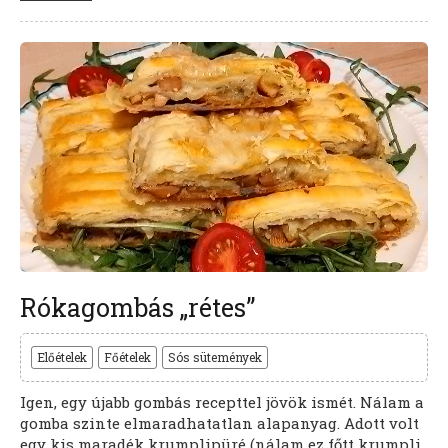
Rókagombás „rétes”
Előételek
Főételek
Sós sütemények
Igen, egy újabb gombás recepttel jövök ismét. Nálam a
gomba szinte elmaradhatatlan alapanyag. Adott volt
egy kis maradék krumplipüré (nálam ez főtt krumpli