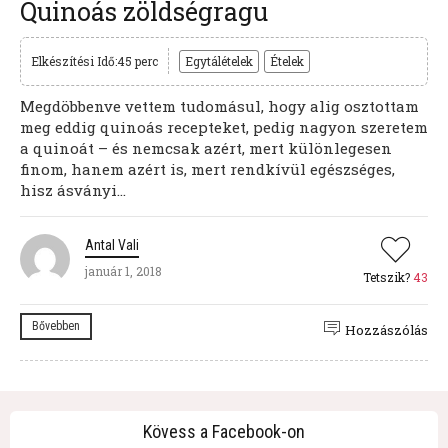
Quinoás zöldségragu
Elkészítési Idő:45 perc
Egytálételek
Ételek
Megdöbbenve vettem tudomásul, hogy alig osztottam
meg eddig quinoás recepteket, pedig nagyon szeretem
a quinoát – és nemcsak azért, mert különlegesen
finom, hanem azért is, mert rendkívül egészséges,
hisz ásványi...
Antal Vali
január 1, 2018
Tetszik?
43
Bővebben
Hozzászólás
Kövess a Facebook-on