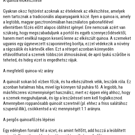
A quinoa előkészítése
Gyakran okoz fejtörést azoknak az ételeknek az elkészítése, amelyek
nem tartoznak a tradicionális alapanyagaink közé. Ilyen a quinoa is, amely
a legtöbb, magyar gasztronómiában használatos gabonafélével
ellentétben főzés előtt alapos öblítést igényel. Erre nemcsak azért van
szükség, hogy megszabaduljunk a portól és egyéb szennyeződésektől,
hanem mert enélkül nagyon keserű lenne az elkészült quinoa. A szemeket
ugyanis egy úgynevezett szaponinréteg borítja, ezzel védekezik a növény
a rágcsálók és kártevők ellen. Ezt a réteget azonban könnyedén
eltávolíthatod a szemek többszöri átmosásával, de apró lyukú szűrőbe is
teheted, és hideg vizet is engedhetsz rájuk.
A megfelelő quinoa-víz arány
A quinoát sokan bő vízben főzik, és ha elkészültnek vélik, leszűrik róla. Ez
azonban hatalmas hiba, mivel így könnyen túl puhára fő. A legjobb, ha
másfélszeres vizmennyiséget használsz, mert ez éppen elég ahhoz, hogy
a szemek megpuhuljanak, és így a leszűréssel sem kell foglalkoznod.
Amennyiben roppanósabb quinoát szeretnél (pl. ehhez a friss salátához
szuperül illik), csökkentsd a víz mennyiségét 1:1 arányra.
A pergős quinoafőzés lépései
Egy edényben forrald fel a vizet, és amint felfőtt, add hozzá a leöblített