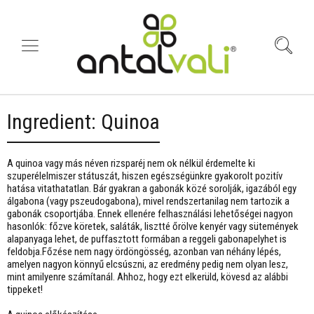
Ingredient:
Quinoa
A quinoa vagy más néven rizsparéj nem ok nélkül érdemelte ki
szuperélelmiszer státuszát, hiszen egészségünkre gyakorolt pozitív
hatása vitathatatlan. Bár gyakran a gabonák közé sorolják, igazából egy
álgabona (vagy pszeudogabona), mivel rendszertanilag nem tartozik a
gabonák csoportjába. Ennek ellenére felhasználási lehetőségei nagyon
hasonlók: főzve köretek, saláták, lisztté őrölve kenyér vagy sütemények
alapanyaga lehet, de puffasztott formában a reggeli gabonapelyhet is
feldobja.Főzése nem nagy ördöngösség, azonban van néhány lépés,
amelyen nagyon könnyű elcsúszni, az eredmény pedig nem olyan lesz,
mint amilyenre számítanál. Ahhoz, hogy ezt elkerüld, kövesd az alábbi
tippeket!