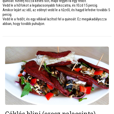
quinoát. Keverj hozzá kevés sót, majd tegyél rá egy fedőt.
Vedd le a hőfokot a legalacsonyabb fokozatra, és főzd 15 percig.
Amikor lejárt az idő, az edényt vedd le a tűzről, és hagyd lefedve további 5
percig.
Vedd le a fedőt, és egy villával lazítsd fel a quinoát. Ez megakadályozza
abban, hogy tovább puhuljon.
Céklás blini (orosz palacsinta)