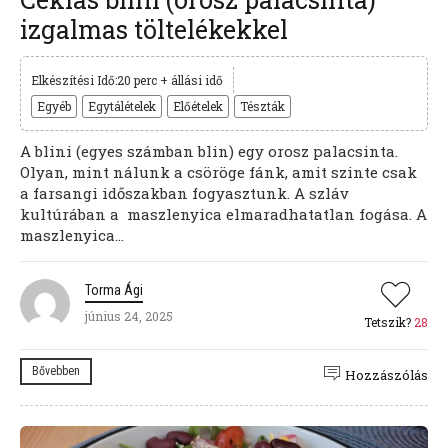
izgalmas töltelékekkel
Elkészítési Idő:20 perc + állási idő
Egyéb
Egytálételek
Előételek
Tészták
A blini (egyes számban blin) egy orosz palacsinta.
Olyan, mint nálunk a csöröge fánk, amit szinte csak
a farsangi időszakban fogyasztunk. A szláv
kultúrában a maszlenyica elmaradhatatlan fogása. A
maszlenyica...
Torma Ági
június 24, 2025
Tetszik?
28
Bővebben
Hozzászólás