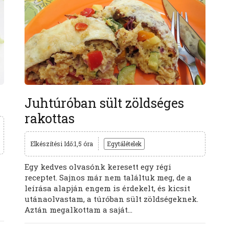
Juhtúróban sült zöldséges
rakottas
Elkészítési Idő:1,5 óra
Egytálételek
Egy kedves olvasónk keresett egy régi
receptet. Sajnos már nem találtuk meg, de a
leírása alapján engem is érdekelt, és kicsit
utánaolvastam, a túróban sült zöldségeknek.
Aztán megalkottam a saját...