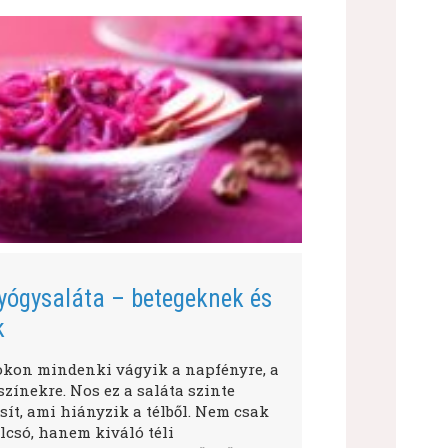
yógysaláta – betegeknek és
k
okon mindenki vágyik a napfényre, a
zínekre. Nos ez a saláta szinte
ít, ami hiányzik a télből. Nem csak
lcsó, hanem kiváló téli