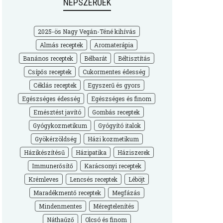
NÉPSZERŰEK
2025-ös Nagy Vegán-Téné kihívás
Almás receptek
Aromaterápia
Banános receptek
Bélbarát
Béltisztítás
Csípős receptek
Cukormentes édesség
Céklás receptek
Egyszerű és gyors
Egészséges édesség
Egészséges és finom
Emésztést javító
Gombás receptek
Gyógykozmetikum
Gyógyító italok
Gyökérzöldség
Házi kozmetikum
Házikészítésű
Házipatika
Háziszerek
Immunerősítő
Karácsonyi receptek
Krémleves
Lencsés receptek
Léböjt
Maradékmentő receptek
Megfázás
Mindenmentes
Méregtelenítés
Náthaűző
Olcsó és finom