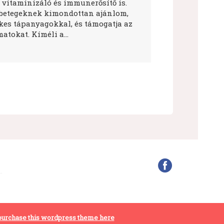
 vitaminizáló és immunerősítő is.
betegeknek kimondottan ajánlom,
ékes tápanyagokkal, és támogatja az
atokat. Kíméli a…
purchase this wordpress theme here