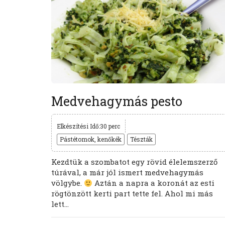
Medvehagymás pesto
Elkészítési Idő:30 perc
Pástétomok, kenőkék
Tészták
Kezdtük a szombatot egy rövid élelemszerző
túrával, a már jól ismert medvehagymás
völgybe.
Aztán a napra a koronát az esti
rögtönzött kerti part tette fel. Ahol mi más
lett...