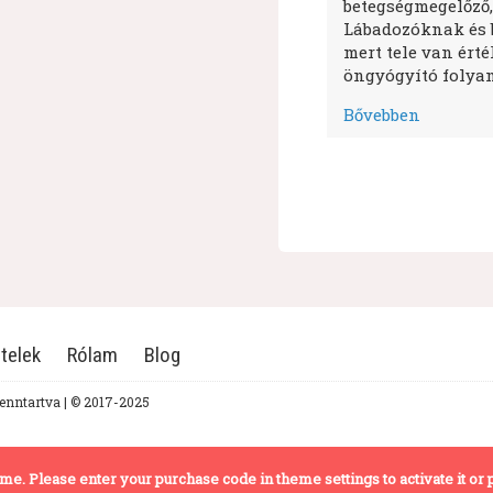
betegségmegelőző,
Lábadozóknak és 
mert tele van ért
öngyógyító folyam
Bővebben
telek
Rólam
Blog
fenntartva | © 2017-2025
theme. Please enter your purchase code in theme settings to activate it or