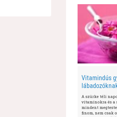
Vitamindús g
lábadozókna
A szürke téli nap
vitaminokra és a s
mindent megtestes
finom, nem csak o