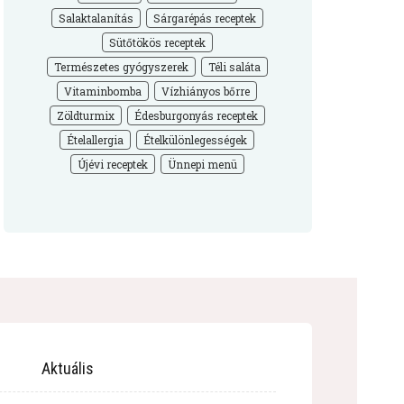
Salaktalanítás
Sárgarépás receptek
Sütőtökös receptek
Természetes gyógyszerek
Téli saláta
Vitaminbomba
Vízhiányos bőrre
Zöldturmix
Édesburgonyás receptek
Ételallergia
Ételkülönlegességek
Újévi receptek
Ünnepi menü
Aktuális