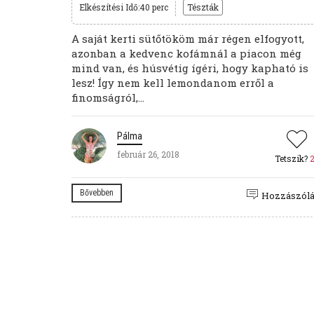
Elkészítési Idő:40 perc
Tészták
A saját kerti sütőtököm már régen elfogyott,
azonban a kedvenc kofámnál a piacon még
mind van, és húsvétig ígéri, hogy kapható is
lesz! Így nem kell lemondanom erről a
finomságról,...
Pálma
február 26, 2018
Tetszik?
Bővebben
Hozzászól