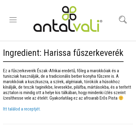
Ingredient:
Harissa fűszerkeverék
Ez a fűszerkeverék Észak-Afrikai eredetű, főleg a marokkóiak és a
tunisziak használják, de a tradicionális berber konyha fűszere is. A
marokkóiak a kuszkuszra, a szírek, algériaiak, törökök a húsokhoz
kínálják, de teszik taginékbe, levesekbe, piláfba, mártásokba, és a terített
asztalon is mindig ott a helye kis tálkában, hogy mindenki ízlés szerint
ízesíthesse vele az ételét. Gyakorlatilag ez az afroarab Erős Pista
Itt találod a receptjét.