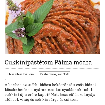
Cukkinipástétom Pálma módra
Elkészítési Idő:1 óra
Pástétomok, kenőkék
A kertben az utóbbi időben beköszöntött esős időnek
köszönhetően a nyáron már kornyadásnak indult
cukkini újra erőre kapott! Hatalmas zöld szoknyája
alól sok virág és sok kis sárga és csíkos...