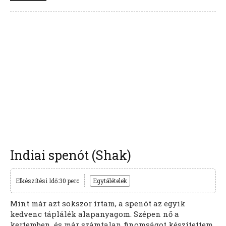
Indiai spenót (Shak)
Elkészítési Idő:30 perc
Egytálételek
Mint már azt sokszor írtam, a spenót az egyik
kedvenc táplálék alapanyagom. Szépen nő a
kertemben, és már számtalan finomságot készítettem