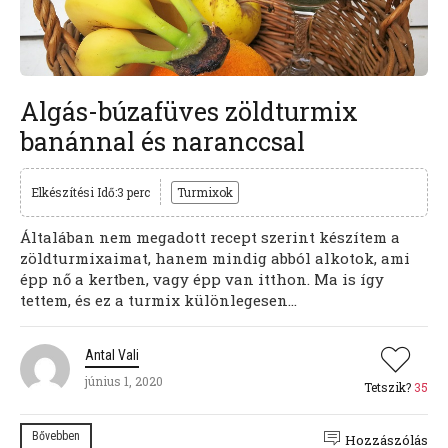
Algás-búzafüves zöldturmix
banánnal és naranccsal
Elkészítési Idő:3 perc
Turmixok
Általában nem megadott recept szerint készítem a
zöldturmixaimat, hanem mindig abból alkotok, ami
épp nő a kertben, vagy épp van itthon. Ma is így
tettem, és ez a turmix különlegesen...
Antal Vali
június 1, 2020
Tetszik?
35
Bővebben
Hozzászólás