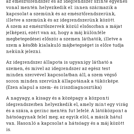
az emésztőrendszer és az idegrendszer szinte egyenes
vonal mentén helyezkedik el: innen származik a
kapcsolat a szemünk és az emésztőrendszerünk,
illetve a szemünk és az idegrendszerünk között.
A szem az emésztőszervek közül elsősorban a májat
jelképezi, ezért van az, hogy a máj különféle
megbetegedései először a szemen láthatók, illetve a
szem a később kialakuló májbetegséget is előre tudja
nekünk jelezni.
Az idegrendszer állapota is ugyanígy látható a
szemen, és mivel az idegrendszer az egész test
minden szervével kapcsolatban áll, a szem végső
soron minden szervünk állapotának a tükörképe.
(Ezen alapul a szem- és íriszdiagnosztika)
A nagyagy, a kisagy és a középagy a központi
idegrendszerben helyezkedik el, amely mint egy virág
és a szára, a gerinc mentén fut lefelé. A látóközpont a
hátsóagynak felel meg; az egyik elöl, a másik hátul
van. Hasonló a kapcsolat a hátsóagy és a máj között
is.