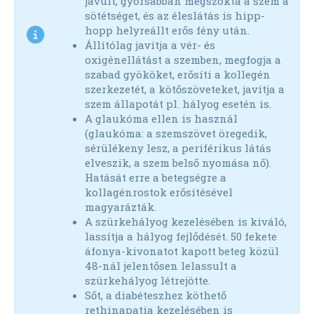
javult, gyorsabban megszokta a szem a
sötétséget, és az éleslátás is hipp-
hopp helyreállt erős fény után.
Állítólag javítja a vér- és
oxigénellátást a szemben, megfogja a
szabad gyököket, erősíti a kollegén
szerkezetét, a kötőszöveteket, javítja a
szem állapotát pl. hályog esetén is.
A glaukóma ellen is használ
(glaukóma: a szemszövet öregedik,
sérülékeny lesz, a periférikus látás
elveszik, a szem belső nyomása nő).
Hatását erre a betegségre a
kollagénrostok erősítésével
magyarázták.
A szürkehályog kezelésében is kiváló,
lassítja a hályog fejlődését. 50 fekete
áfonya-kivonatot kapott beteg közül
48-nál jelentősen lelassult a
szürkehályog létrejötte.
Sőt, a diabéteszhez köthető
rethinapatia kezelésében is