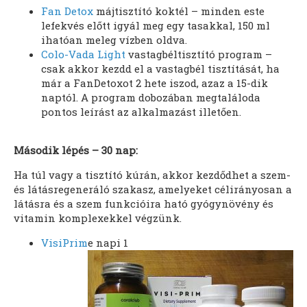
Fan Detox
májtisztító koktél – minden este
lefekvés előtt igyál meg egy tasakkal, 150 ml
ihatóan meleg vízben oldva.
Colo-Vada Light
vastagbéltisztító program –
csak akkor kezdd el a vastagbél tisztítását, ha
már a FanDetoxot 2 hete iszod, azaz a 15-dik
naptól. A program dobozában megtaláloda
pontos leírást az alkalmazást illetően.
Második lépés – 30 nap:
Ha túl vagy a tisztító kúrán, akkor kezdődhet a szem-
és látásregeneráló szakasz, amelyeket célirányosan a
látásra és a szem funkcióira ható gyógynövény és
vitamin komplexekkel végzünk.
VisiPrim
e napi 1