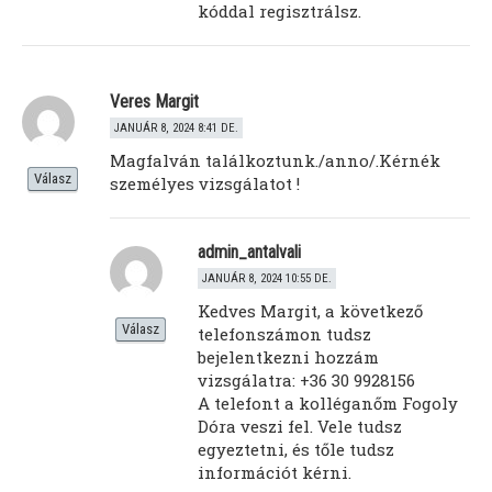
kóddal regisztrálsz.
Veres Margit
JANUÁR 8, 2024 8:41 DE.
Magfalván találkoztunk./anno/.Kérnék
Válasz
személyes vizsgálatot !
admin_antalvali
JANUÁR 8, 2024 10:55 DE.
Kedves Margit, a következő
Válasz
telefonszámon tudsz
bejelentkezni hozzám
vizsgálatra: +36 30 9928156
A telefont a kolléganőm Fogoly
Dóra veszi fel. Vele tudsz
egyeztetni, és tőle tudsz
információt kérni.