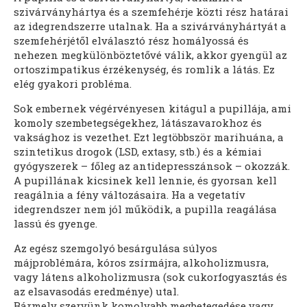
szivárványhártya és a szemfehérje közti rész határai
az idegrendszerre utalnak. Ha a szivárványhártyát a
szemfehérjétől elválasztó rész homályossá és
nehezen megkülönböztetővé válik, akkor gyengül az
ortoszimpatikus érzékenység, és romlik a látás. Ez
elég gyakori probléma.
Sok embernek végérvényesen kitágul a pupillája, ami
komoly szembetegségekhez, látászavarokhoz és
vaksághoz is vezethet. Ezt legtöbbször marihuána, a
szintetikus drogok (LSD, extasy, stb.) és a kémiai
gyógyszerek – főleg az antidepresszánsok – okozzák.
A pupillának kicsinek kell lennie, és gyorsan kell
reagálnia a fény változásaira. Ha a vegetatív
idegrendszer nem jól működik, a pupilla reagálása
lassú és gyenge.
Az egész szemgolyó besárgulása súlyos
májproblémára, kóros zsírmájra, alkoholizmusra,
vagy látens alkoholizmusra (sok cukorfogyasztás és
az elsavasodás eredménye) utal.
Bármely szervünk komolyabb megbetegedése vagy