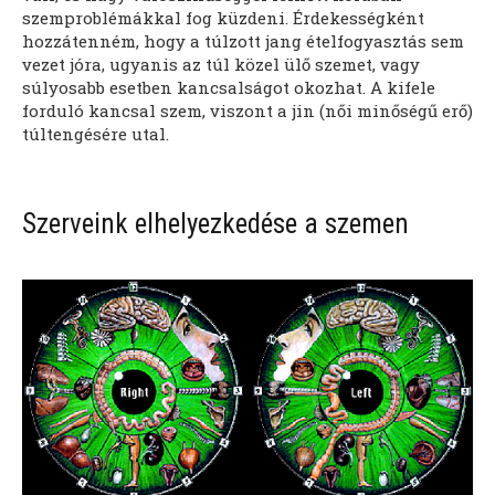
szemproblémákkal fog küzdeni. Érdekességként
hozzátenném, hogy a túlzott jang ételfogyasztás sem
vezet jóra, ugyanis az túl közel ülő szemet, vagy
súlyosabb esetben kancsalságot okozhat. A kifele
forduló kancsal szem, viszont a jin (női minőségű erő)
túltengésére utal.
Szerveink elhelyezkedése a szemen