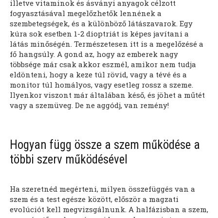
illetve vitaminok és ásványi anyagok célzott
fogyasztásával megelőzhetők lennének a
szembetegségek, és a különböző látászavarok. Egy
kúra sok esetben 1-2 dioptriát is képes javítani a
látás minőségén. Természetesen itt is a megelőzésé a
fő hangsúly. A gond az, hogy az emberek nagy
többsége már csak akkor eszmél, amikor nem tudja
eldönteni, hogy a keze túl rövid, vagy a tévé és a
monitor túl homályos, vagy esetleg rossz a szeme.
Ilyenkor viszont már általában késő, és jöhet a műtét
vagy a szemüveg. De ne aggódj, van remény!
Hogyan függ össze a szem működése a
többi szerv működésével
Ha szeretnéd megérteni, milyen összefüggés van a
szem és a test egésze között, először a magzati
evolúciót kell megvizsgálnunk. A halfázisban a szem,