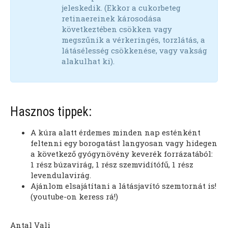
jeleskedik. (Ekkor a cukorbeteg
retinaereinek károsodása
következtében csökken vagy
megszűnik a vérkeringés, torzlátás, a
látásélesség csökkenése, vagy vakság
alakulhat ki).
Hasznos tippek:
A kúra alatt érdemes minden nap esténként
feltenni egy borogatást langyosan vagy hidegen
a következő gyógynövény keverék forrázatából:
1 rész búzavirág, 1 rész szemvidítófű, 1 rész
levendulavirág.
Ajánlom elsajátítani a látásjavító szemtornát is!
(youtube-on keress rá!)
Antal Vali