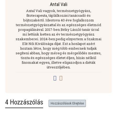
Antal Vali
Antal Vali vagyok, természetgyógyász,
fitoterapeuta, táplálkozási tanácsadó és
böjtszakértő. Idestova 40 éve foglalkozom
természetgyógyászattal és az egészséges életmód
propagálásával. 2017-ben Béky László tanár úrral
mi lettünk ketten az év természetgyógyász
szakemberei. 2024-ben pedig elnyertem a Szakmai
Elit Női Kiválósága díjat. Ezt a honlapot azért
hoztam létre, hogy még több embernek tudjak
segíteni abban, hogy méreg és mérgelődés mentes,
tiszta és egészséges életet éljen, hízás nélkül
finomakat egyen, illetve eligazodjon a diéták
útvesztőjében.
4 Hozzászólás
Hozzászólások Elrejtése