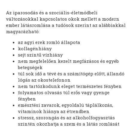
Az iparosodás és a szociális-életmódbeli
változásokkal kapcsolatos okok mellett a modern
ember látásromlása a tudósok szerint az alábbiakkal
magyarázható:
az agyi erek romló állapota
kollagénhiány
sejt szintű vízhiány
nem megfelelően kezelt megfázásos és egyéb
betegségek
túl sok idő a tévé és a számítógép előtt, állandó
lógás az okostelefonon
nem tartózkodunk eleget természetes fényben
folyamatos olvasás túl erős vagy gyenge
fényben
emésztési zavarok, egyoldalú táplálkozás,
vitaminok hiánya az étrendben
stressz, szorongás és az alkoholfogyasztás
szintén okozhatja a szem és a látás romlását