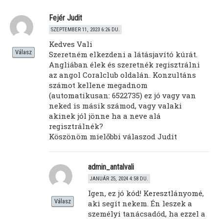
Fejér Judit
SZEPTEMBER 11, 2023 6:26 DU.
Kedves Vali
Válasz
Szeretném elkezdeni a látásjavító kúrát.
Angliában élek és szeretnék regisztrálni
az angol Coralclub oldalán. Konzultáns
számot kellene megadnom
(automatikusan: 6522735) ez jó vagy van
neked is másik számod, vagy valaki
akinek jól jönne ha a neve alá
regisztrálnék?
Köszönöm mielőbbi válaszod Judit
admin_antalvali
JANUÁR 25, 2024 4:58 DU.
Igen, ez jó kód! Keresztlányomé,
Válasz
aki segít nekem. Én leszek a
személyi tanácsadód, ha ezzel a