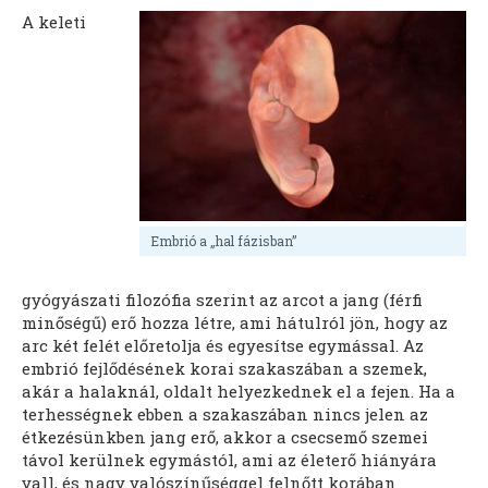
A keleti
Embrió a „hal fázisban”
gyógyászati filozófia szerint az arcot a jang (férfi
minőségű) erő hozza létre, ami hátulról jön, hogy az
arc két felét előretolja és egyesítse egymással. Az
embrió fejlődésének korai szakaszában a szemek,
akár a halaknál, oldalt helyezkednek el a fejen. Ha a
terhességnek ebben a szakaszában nincs jelen az
étkezésünkben jang erő, akkor a csecsemő szemei
távol kerülnek egymástól, ami az életerő hiányára
vall, és nagy valószínűséggel felnőtt korában