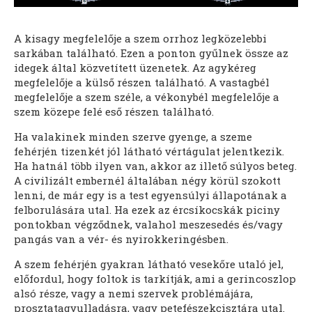
A kisagy megfelelője a szem orrhoz legközelebbi
sarkában található. Ezen a ponton gyűlnek össze az
idegek által közvetített üzenetek. Az agykéreg
megfelelője a külső részen található. A vastagbél
megfelelője a szem széle, a vékonybél megfelelője a
szem közepe felé eső részen található.
Ha valakinek minden szerve gyenge, a szeme
fehérjén tizenkét jól látható vértágulat jelentkezik.
Ha hatnál több ilyen van, akkor az illető súlyos beteg.
A civilizált embernél általában négy körül szokott
lenni, de már egy is a test egyensúlyi állapotának a
felborulására utal. Ha ezek az ércsíkocskák piciny
pontokban végződnek, valahol meszesedés és/vagy
pangás van a vér- és nyirokkeringésben.
A szem fehérjén gyakran látható vesekőre utaló jel,
előfordul, hogy foltok is tarkítják, ami a gerincoszlop
alsó része, vagy a nemi szervek problémájára,
prosztatagyulladásra, vagy petefészekcisztára utal.