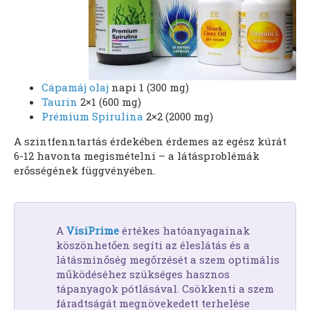
Cápamáj olaj
napi 1 (300 mg)
Taurin
2×1 (600 mg)
Prémium Spirulina
2×2 (2000 mg)
A szintfenntartás érdekében érdemes az egész kúrát
6-12 havonta megismételni – a látásproblémák
erősségének függvényében.
A
VisiPrime
értékes hatóanyagainak
köszönhetően segíti az éleslátás és a
látásminőség megőrzését a szem optimális
működéséhez szükséges hasznos
tápanyagok pótlásával. Csökkenti a szem
fáradtságát megnövekedett terhelése