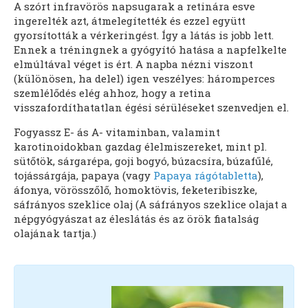
A szórt infravörös napsugarak a retinára esve
ingerelték azt, átmelegítették és ezzel együtt
gyorsították a vérkeringést. Így a látás is jobb lett.
Ennek a tréningnek a gyógyító hatása a napfelkelte
elmúltával véget is ért. A napba nézni viszont
(különösen, ha delel) igen veszélyes: háromperces
szemlélődés elég ahhoz, hogy a retina
visszafordíthatatlan égési sérüléseket szenvedjen el.
Fogyassz E- ás A- vitaminban, valamint
karotinoidokban gazdag élelmiszereket, mint pl.
sütőtök, sárgarépa, goji bogyó, búzacsíra, búzafűlé,
tojássárgája, papaya (vagy
Papaya rágótabletta
),
áfonya, vörösszőlő, homoktövis, feketeribiszke,
sáfrányos szeklice olaj (A sáfrányos szeklice olajat a
népgyógyászat az éleslátás és az örök fiatalság
olajának tartja.)