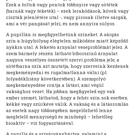
Ezek a foltok vagy pontok többnyire vagy sötétek
(barnák vagy feketék) – ezek lerakódások, kövek vagy
ciszták jelenlétére utal -, vagy pirosak illetve sárgák,
ami a vér pangását jelzi, és nem annyira súlyos.
A pupillán is megfigyelhetünk színeket. A sárgás
szín a húgyhólyag elégtelen működése miatt képződő
nyákra utal. A feketés árnyalat veseproblémát jelez. A
szem bármely részén látható bíborszínű árnyalat
nagyon veszélyes összetett szervi probléma jele; a
sötétbarna szín azt mutatja, hogy szerveink kezdenek
megkeményedni és rugalmatlanná válni (pl.
folyadékhiány következtében). A szemgolyó
megkeményedése rontja a látást, ami végül
vaksághoz vezet. Ha jobban megfigyeled egy vak
ember szemét, láthatod, hogy a fehér szín sok esetben
kékké vagy szürkévé válik. A vakság és a látásromlás
az esetek nagy többségében megelőzhető lenne
megfelelő mennyiségű és minőségű – lehetőleg
bioaktív – víz fogyasztásával.
A pupilla és a szivárványhártya, valamint a