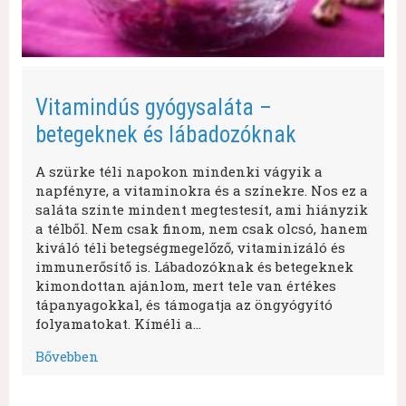
Vitamindús gyógysaláta –
betegeknek és lábadozóknak
A szürke téli napokon mindenki vágyik a
napfényre, a vitaminokra és a színekre. Nos ez a
saláta szinte mindent megtestesít, ami hiányzik
a télből. Nem csak finom, nem csak olcsó, hanem
kiváló téli betegségmegelőző, vitaminizáló és
immunerősítő is. Lábadozóknak és betegeknek
kimondottan ajánlom, mert tele van értékes
tápanyagokkal, és támogatja az öngyógyító
folyamatokat. Kíméli a…
Bővebben