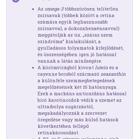
Az
omega-3
többszörösen telítetlen
zsírsavak (többek között a retina
számára egyik leghasznosabb
zsírsavval, a dokozahexaénsavval)
meggátolják az ún. „száraz szem
szindróma” kialakulását, a
gyulladásos folyamatok kifejlődését,
és összességében igen jó hatással
vannak a látás minőségére.
A körömvirágból kivont
lutein
és a
cayenne borsból származó
zeaxanthin
a különféle szemmegbetegedések
megelőzésének két fő hatóanyaga.
Ezek a markáns antioxidáns hatással
bíró karotinoidok védik a szemet az
ultraibolya sugárzástól,
megakadályozzák a szervezet
öregedése vagy más külső hatások
következtében fellépő
retinakárosodást.
A
B2- és E-vitamin
, valamint a
cink