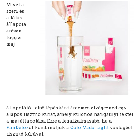
Mivel a
szem és
a látás
állapota
erősen
függ a
máj
állapotától, első lépésként érdemes elvégezned egy
alapos tisztító kúrát, amely különös hangsúlyt fektet
a máj állapotára. Erre a legalkalmasabb, ha a
FanDetox
ot kombináljuk a
Colo-Vada Light
vastagbél
tisztító kúrával.