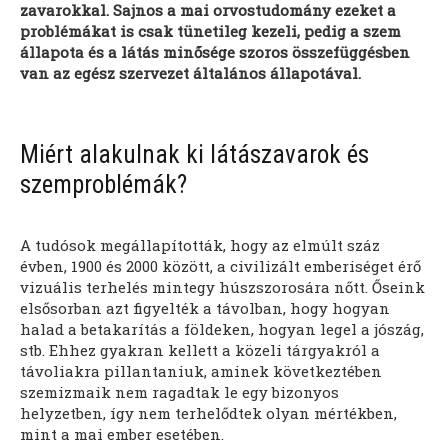
zavarokkal. Sajnos a mai orvostudomány ezeket a
problémákat is csak tünetileg kezeli, pedig a szem
állapota és a látás minősége szoros összefüggésben
van az egész szervezet általános állapotával.
Miért alakulnak ki látászavarok és
szemproblémák?
A tudósok megállapították, hogy az elmúlt száz
évben, 1900 és 2000 között, a civilizált emberiséget érő
vizuális terhelés mintegy húszszorosára nőtt. Őseink
elsősorban azt figyelték a távolban, hogy hogyan
halad a betakarítás a földeken, hogyan legel a jószág,
stb. Ehhez gyakran kellett a közeli tárgyakról a
távoliakra pillantaniuk, aminek következtében
szemizmaik nem ragadtak le egy bizonyos
helyzetben, így nem terhelődtek olyan mértékben,
mint a mai ember esetében.