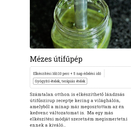
Mézes útifűpép
Elkészítési Idő:10 perc + 5 nap érlelési idő
Gyógyító ételek, terápiás ételek
Számtalan otthon is elkészíthető lándzsás
útifűszirup receptje kering a világhálón,
amelyből a minap már megosztottam az én
kedvenc változatomat is. Ma egy más
elkészítési módját szeretném megismertetni
ennek a kiváló...