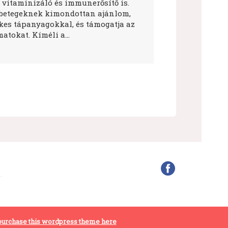
 vitaminizáló és immunerősítő is.
betegeknek kimondottan ajánlom,
ékes tápanyagokkal, és támogatja az
atokat. Kíméli a…
purchase this wordpress theme here