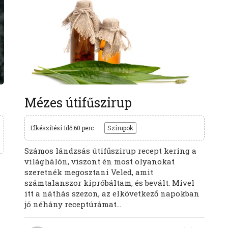
Mézes útifűszirup
Elkészítési Idő:60 perc
Szirupok
Számos lándzsás útifűszirup recept kering a
világhálón, viszont én most olyanokat
szeretnék megosztani Veled, amit
számtalanszor kipróbáltam, és bevált. Mivel
itt a náthás szezon, az elkövetkező napokban
jó néhány receptúrámat...