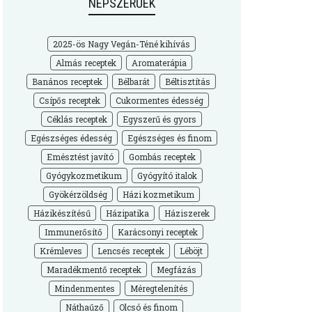
NÉPSZERŰEK
2025-ös Nagy Vegán-Téné kihívás
Almás receptek
Aromaterápia
Banános receptek
Bélbarát
Béltisztítás
Csípős receptek
Cukormentes édesség
Céklás receptek
Egyszerű és gyors
Egészséges édesség
Egészséges és finom
Emésztést javító
Gombás receptek
Gyógykozmetikum
Gyógyító italok
Gyökérzöldség
Házi kozmetikum
Házikészítésű
Házipatika
Háziszerek
Immunerősítő
Karácsonyi receptek
Krémleves
Lencsés receptek
Léböjt
Maradékmentő receptek
Megfázás
Mindenmentes
Méregtelenítés
Náthaűző
Olcsó és finom