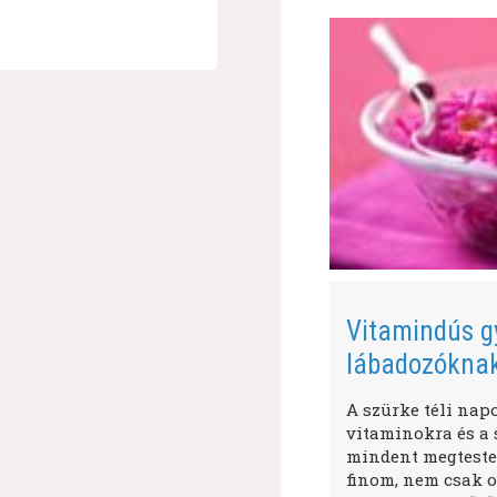
Vitamindús g
lábadozókna
A szürke téli nap
vitaminokra és a s
mindent megtestes
finom, nem csak o