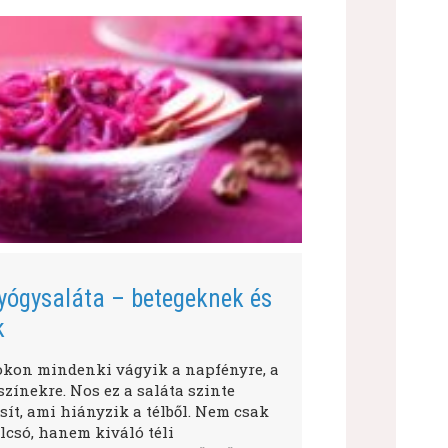
yógysaláta – betegeknek és
k
okon mindenki vágyik a napfényre, a
zínekre. Nos ez a saláta szinte
ít, ami hiányzik a télből. Nem csak
lcsó, hanem kiváló téli