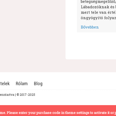
betegségmegelőző,
Lábadozóknak és 
mert tele van ért
öngyógyító folyam
Bővebben
telek
Rólam
Blog
fenntartva | © 2017-2025
theme. Please enter your purchase code in theme settings to activate it or