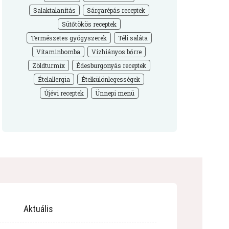
Salaktalanítás
Sárgarépás receptek
Sütőtökös receptek
Természetes gyógyszerek
Téli saláta
Vitaminbomba
Vízhiányos bőrre
Zöldturmix
Édesburgonyás receptek
Ételallergia
Ételkülönlegességek
Újévi receptek
Ünnepi menü
Aktuális