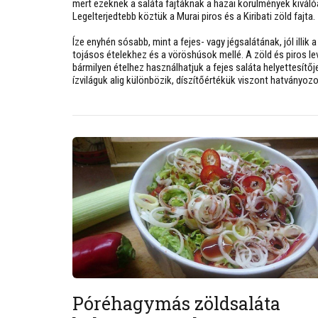
mert ezeknek a saláta fajtáknak a hazai körülmények kiváló
Legelterjedtebb köztük a Murai piros és a Kiribati zöld fajta.
Íze enyhén sósabb, mint a fejes- vagy jégsalátának, jól illik
tojásos ételekhez és a vöröshúsok mellé. A zöld és piros le
bármilyen ételhez használhatjuk a fejes saláta helyettesítőj
ízviláguk alig különbözik, díszítőértékük viszont hatványozo
Póréhagymás zöldsaláta