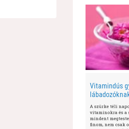
Vitamindús g
lábadozókna
A szürke téli nap
vitaminokra és a s
mindent megtestes
finom, nem csak o