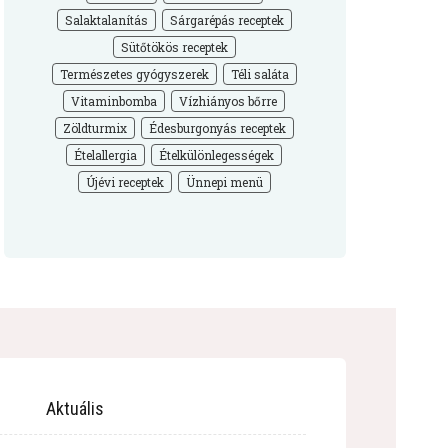
Salaktalanítás
Sárgarépás receptek
Sütőtökös receptek
Természetes gyógyszerek
Téli saláta
Vitaminbomba
Vízhiányos bőrre
Zöldturmix
Édesburgonyás receptek
Ételallergia
Ételkülönlegességek
Újévi receptek
Ünnepi menü
Aktuális