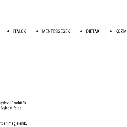
ITALOK
MENTESSÉGEK
DIÉTÁK
KOZM
a
gylevelű saláták.
 Nyitott fejet
rtben megjelenik,