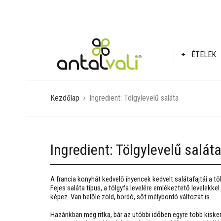
ÉTELEK
Kezdőlap
Ingredient:
Tölgylevelű saláta
Ingredient:
Tölgylevelű salát
A francia konyhát kedvelő ínyencek kedvelt salátafajtái a töl
Fejes saláta típus, a tölgyfa levelére emlékeztető levelekkel.
képez. Van belőle zöld, bordó, sőt mélybordó változat is.
Hazánkban még ritka, bár az utóbbi időben egyre több kiske