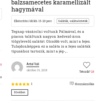
balzsamecetes karamellizált
hagymával
Elkészítési Idő:kb. 15-20 perc
Saláták, salátaöntetek
Tegnap vásárolni voltunk Pálmával, és a
piacon találtunk nagyon kedvező áron
tölgylevelű salátát. Olcsóbb volt, mint a fejes.
Tulajdonképpen ez a saláta is a fejes saláták
típusához tartozik, mint a jég-,...
Antal Vali
30
október 19, 2018
Tetszik?
28
ás
1
Hozzászólás
Bővebben