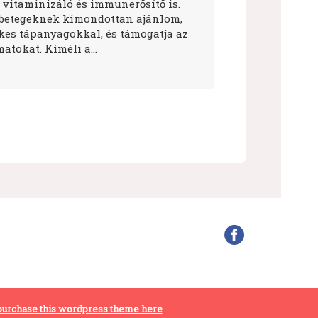
 vitaminizáló és immunerősítő is.
betegeknek kimondottan ajánlom,
ékes tápanyagokkal, és támogatja az
atokat. Kíméli a…
purchase this wordpress theme here