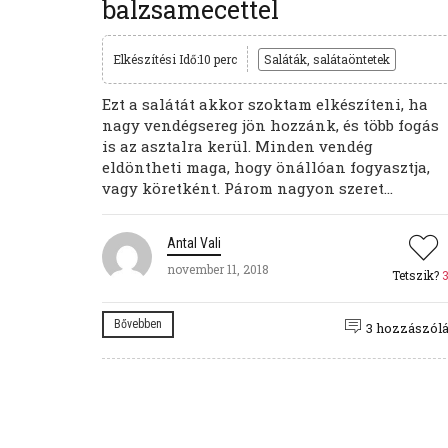
balzsamecettel
Elkészítési Idő:10 perc
Saláták, salátaöntetek
Ezt a salátát akkor szoktam elkészíteni, ha
nagy vendégsereg jön hozzánk, és több fogás
is az asztalra kerül. Minden vendég
eldöntheti maga, hogy önállóan fogyasztja,
vagy köretként. Párom nagyon szeret...
Antal Vali
november 11, 2018
Tetszik?
Bővebben
3 hozzászól