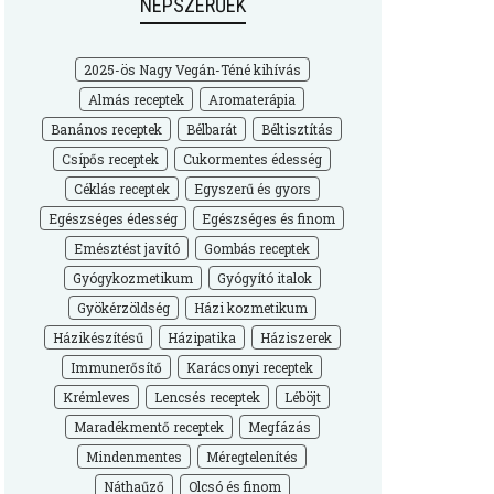
NÉPSZERŰEK
2025-ös Nagy Vegán-Téné kihívás
Almás receptek
Aromaterápia
Banános receptek
Bélbarát
Béltisztítás
Csípős receptek
Cukormentes édesség
Céklás receptek
Egyszerű és gyors
Egészséges édesség
Egészséges és finom
Emésztést javító
Gombás receptek
Gyógykozmetikum
Gyógyító italok
Gyökérzöldség
Házi kozmetikum
Házikészítésű
Házipatika
Háziszerek
Immunerősítő
Karácsonyi receptek
Krémleves
Lencsés receptek
Léböjt
Maradékmentő receptek
Megfázás
Mindenmentes
Méregtelenítés
Náthaűző
Olcsó és finom