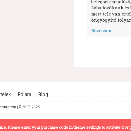
betegségmegelőző,
Lábadozóknak és 
mert tele van ért
öngyógyító folyam
Bővebben
telek
Rólam
Blog
fenntartva | © 2017-2025
theme. Please enter your purchase code in theme settings to activate it or