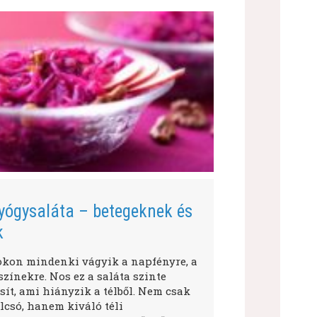
yógysaláta – betegeknek és
k
okon mindenki vágyik a napfényre, a
zínekre. Nos ez a saláta szinte
ít, ami hiányzik a télből. Nem csak
lcsó, hanem kiváló téli