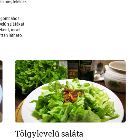
an megfelelnek.
 a gombához,
velű salátákat
eként, mivel
ttan látható.
Tölgylevelű saláta