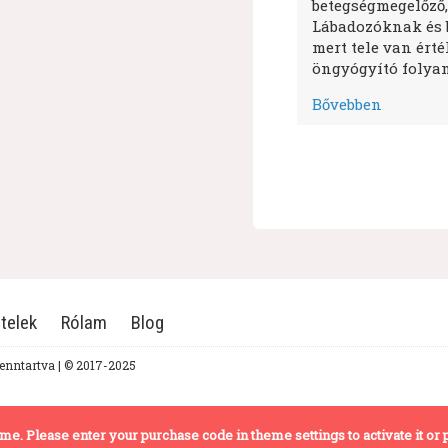
betegségmegelőző,
Lábadozóknak és 
mert tele van ért
öngyógyító folyam
Bővebben
telek
Rólam
Blog
fenntartva | © 2017-2025
theme. Please enter your purchase code in theme settings to activate it or