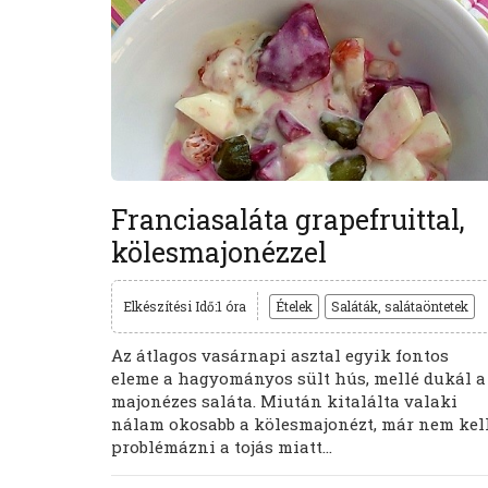
Franciasaláta grapefruittal,
kölesmajonézzel
Elkészítési Idő:1 óra
Ételek
Saláták, salátaöntetek
Az átlagos vasárnapi asztal egyik fontos
eleme a hagyományos sült hús, mellé dukál a
majonézes saláta. Miután kitalálta valaki
nálam okosabb a kölesmajonézt, már nem kel
problémázni a tojás miatt...