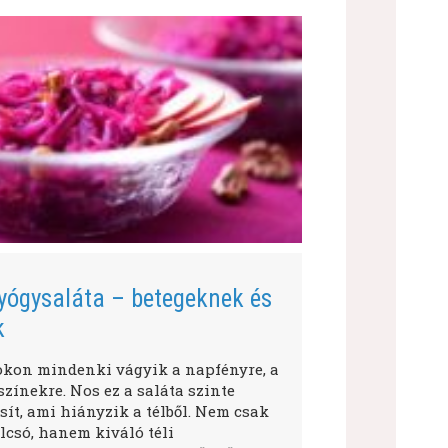
yógysaláta – betegeknek és
k
okon mindenki vágyik a napfényre, a
zínekre. Nos ez a saláta szinte
ít, ami hiányzik a télből. Nem csak
lcsó, hanem kiváló téli