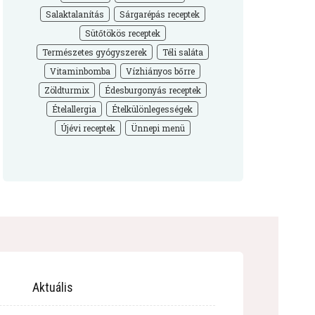
Salaktalanítás
Sárgarépás receptek
Sütőtökös receptek
Természetes gyógyszerek
Téli saláta
Vitaminbomba
Vízhiányos bőrre
Zöldturmix
Édesburgonyás receptek
Ételallergia
Ételkülönlegességek
Újévi receptek
Ünnepi menü
Aktuális