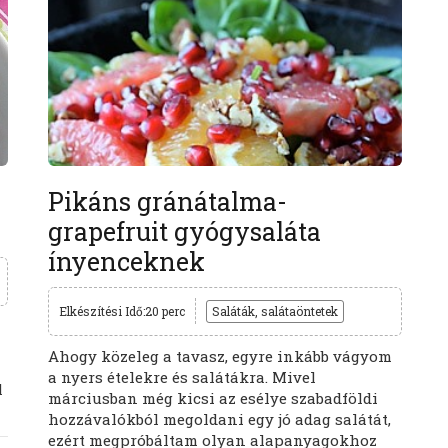
Pikáns gránátalma-
grapefruit gyógysaláta
ínyenceknek
Elkészítési Idő:20 perc
Saláták, salátaöntetek
Ahogy közeleg a tavasz, egyre inkább vágyom
a nyers ételekre és salátákra. Mivel
l
márciusban még kicsi az esélye szabadföldi
hozzávalókból megoldani egy jó adag salátát,
ezért megpróbáltam olyan alapanyagokhoz