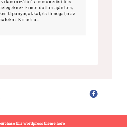
 vitaminizáló és immunerősítő is.
betegeknek kimondottan ajánlom,
ékes tápanyagokkal, és támogatja az
atokat. Kíméli a…
purchase this wordpress theme here