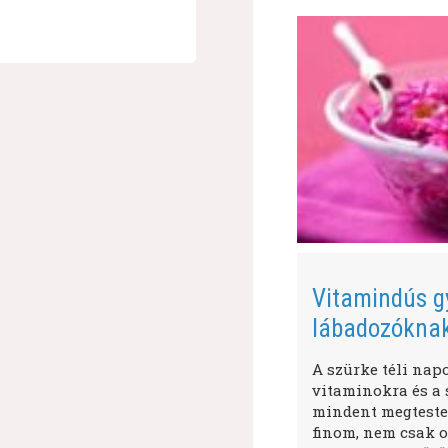
Vitamindús g
lábadozókna
A szürke téli nap
vitaminokra és a s
mindent megtestes
finom, nem csak o