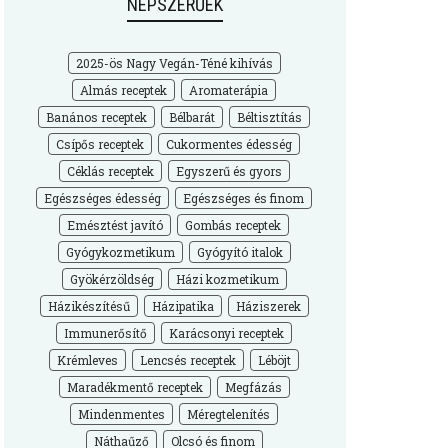
NÉPSZERŰEK
2025-ös Nagy Vegán-Téné kihívás
Almás receptek
Aromaterápia
Banános receptek
Bélbarát
Béltisztítás
Csípős receptek
Cukormentes édesség
Céklás receptek
Egyszerű és gyors
Egészséges édesség
Egészséges és finom
Emésztést javító
Gombás receptek
Gyógykozmetikum
Gyógyító italok
Gyökérzöldség
Házi kozmetikum
Házikészítésű
Házipatika
Háziszerek
Immunerősítő
Karácsonyi receptek
Krémleves
Lencsés receptek
Léböjt
Maradékmentő receptek
Megfázás
Mindenmentes
Méregtelenítés
Náthaűző
Olcsó és finom