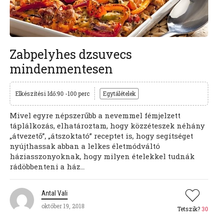
Zabpelyhes dzsuvecs
mindenmentesen
Elkészítési Idő:90 -100 perc
Egytálételek
Mivel egyre népszerűbb a nevemmel fémjelzett
táplálkozás, elhatároztam, hogy közzéteszek néhány
„átvezető”, „átszoktató” receptet is, hogy segítséget
nyújthassak abban a lelkes életmódváltó
háziasszonyoknak, hogy milyen ételekkel tudnák
rádöbbenteni a ház...
Antal Vali
október 19, 2018
Tetszik?
30