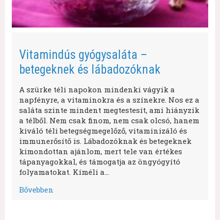
Vitamindús gyógysaláta –
betegeknek és lábadozóknak
A szürke téli napokon mindenki vágyik a
napfényre, a vitaminokra és a színekre. Nos ez a
saláta szinte mindent megtestesít, ami hiányzik
a télből. Nem csak finom, nem csak olcsó, hanem
kiváló téli betegségmegelőző, vitaminizáló és
immunerősítő is. Lábadozóknak és betegeknek
kimondottan ajánlom, mert tele van értékes
tápanyagokkal, és támogatja az öngyógyító
folyamatokat. Kíméli a…
Bővebben