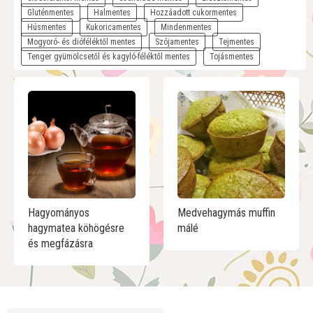
Gluténmentes
Halmentes
Hozzáadott cukormentes
Húsmentes
Kukoricamentes
Mindenmentes
Mogyoró- és dióféléktől mentes
Szójamentes
Tejmentes
Tenger gyümölcsetől és kagyló-féléktől mentes
Tojásmentes
Hagyományos
Medvehagymás muffin
hagymatea köhögésre
málé
és megfázásra