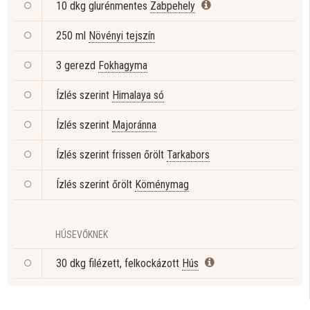
10 dkg glurénmentes
Zabpehely
250 ml
Növényi tejszín
3 gerezd
Fokhagyma
Ízlés szerint
Himalaya só
Ízlés szerint
Majoránna
Ízlés szerint frissen őrölt
Tarkabors
Ízlés szerint őrölt
Köménymag
HÚSEVŐKNEK
30 dkg filézett, felkockázott
Hús