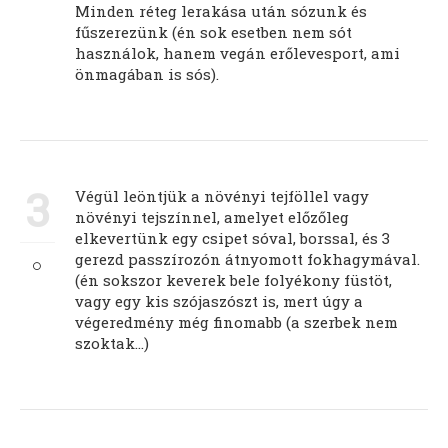
Minden réteg lerakása után sózunk és
fűszerezünk (én sok esetben nem sót
használok, hanem vegán erőlevesport, ami
önmagában is sós).
3
Végül leöntjük a növényi tejföllel vagy
növényi tejszínnel, amelyet előzőleg
elkevertünk egy csipet sóval, borssal, és 3
gerezd passzírozón átnyomott fokhagymával.
(én sokszor keverek bele folyékony füstöt,
vagy egy kis szójaszószt is, mert úgy a
végeredmény még finomabb (a szerbek nem
szoktak...)