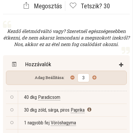
Megosztás
Tetszik?
30
Kezdő életmódváltó vagy? Szeretnél egészségesebben
étkezni, de nem akarsz lemondani a megszokott ízekről?
Nos, akkor ez az étel nem fog csalódást okozni.
Hozzávalók
Adag Beállítása:
40 dkg
Paradicsom
30 dkg zöld, sárga, piros
Paprika
1 nagyobb fej
Vöröshagyma