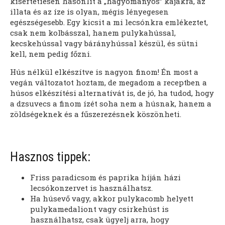
kísértetiesen hasonlít a „hagyományos” kajákra, az
illata és az íze is olyan, mégis lényegesen
egészségesebb. Egy kicsit a mi lecsónkra emlékeztet,
csak nem kolbásszal, hanem pulykahússal,
kecskehússal vagy bárányhússal készül, és sütni
kell, nem pedig főzni.
Hús nélkül elkészítve is nagyon finom! Én most a
vegán változatot hoztam, de megadom a receptben a
húsos elkészítési alternatívát is, de jó, ha tudod, hogy
a dzsuvecs a finom ízét soha nem a húsnak, hanem a
zöldségeknek és a fűszerezésnek köszönheti.
Hasznos tippek:
Friss paradicsom és paprika híján házi
lecsókonzervet is használhatsz.
Ha húsevő vagy, akkor pulykacomb helyett
pulykamedaliont vagy csirkehúst is
használhatsz, csak ügyelj arra, hogy