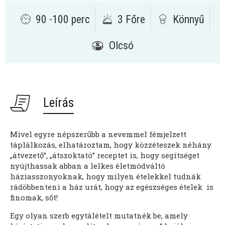
90 -100 perc
3 Főre
Könnyű
Olcsó
Leírás
Mivel egyre népszerűbb a nevemmel fémjelzett
táplálkozás, elhatároztam, hogy közzéteszek néhány
„átvezető”, „átszoktató” receptet is, hogy segítséget
nyújthassak abban a lelkes életmódváltó
háziasszonyoknak, hogy milyen ételekkel tudnák
rádöbbenteni a ház urát, hogy az egészséges ételek is
finomak, sőt!
Egy olyan szerb egytálételt mutatnék be, amely