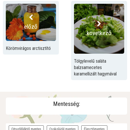
előző
következő
Körömvirágos arctisztító
Tölgylevelű saláta
balzsamecetes
karamellizált hagymával
Mentesség:
Citrusféléktől mentes
Csokoládé mentes
Élesztőmentes