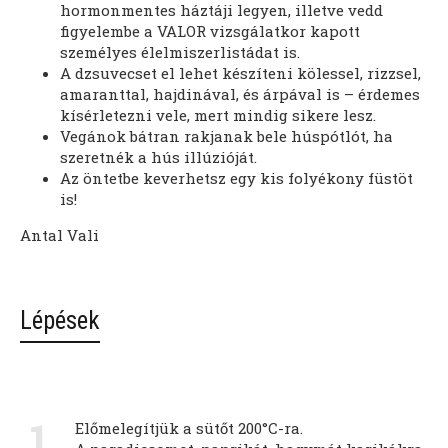
hormonmentes háztáji legyen, illetve vedd
figyelembe a VALOR vizsgálatkor kapott
személyes élelmiszerlistádat is.
A dzsuvecset el lehet készíteni kölessel, rizzsel,
amaranttal, hajdinával, és árpával is – érdemes
kísérletezni vele, mert mindig sikere lesz.
Vegánok bátran rakjanak bele húspótlót, ha
szeretnék a hús illúzióját.
Az öntetbe keverhetsz egy kis folyékony füstöt
is!
Antal Vali
Lépések
1
Előmelegítjük a sütőt 200°C-ra.