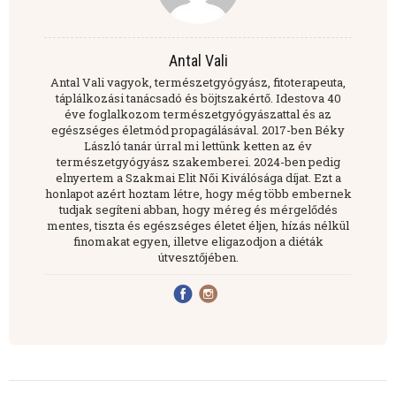
Antal Vali
Antal Vali vagyok, természetgyógyász, fitoterapeuta,
táplálkozási tanácsadó és böjtszakértő. Idestova 40
éve foglalkozom természetgyógyászattal és az
egészséges életmód propagálásával. 2017-ben Béky
László tanár úrral mi lettünk ketten az év
természetgyógyász szakemberei. 2024-ben pedig
elnyertem a Szakmai Elit Női Kiválósága díjat. Ezt a
honlapot azért hoztam létre, hogy még több embernek
tudjak segíteni abban, hogy méreg és mérgelődés
mentes, tiszta és egészséges életet éljen, hízás nélkül
finomakat egyen, illetve eligazodjon a diéták
útvesztőjében.