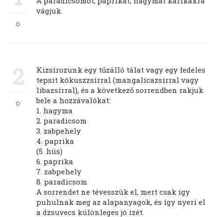
A paradicsomot, paprikát, hagymát karikákra
vágjuk.
2
Kizsírozunk egy tűzálló tálat vagy egy fedeles
tepsit kókuszzsírral (mangalicazsírral vagy
libazsírral), és a következő sorrendben rakjuk
bele a hozzávalókat:
1. hagyma
2. paradicsom
3. zabpehely
4. paprika
(5. hús)
6. paprika
7. zabpehely
8. paradicsom
A sorrendet ne tévesszük el, mert csak így
puhulnak meg az alapanyagok, és így nyeri el
a dzsuvecs különleges jó ízét.