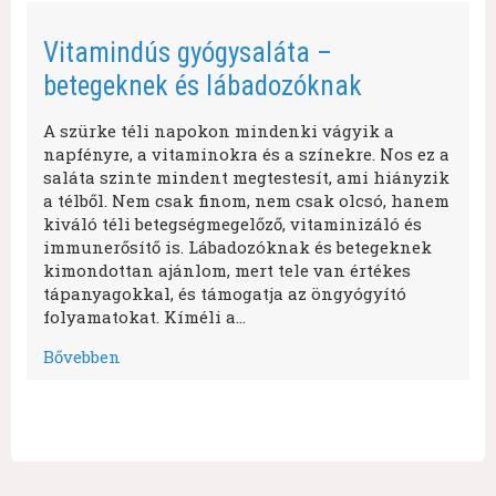
Vitamindús gyógysaláta –
betegeknek és lábadozóknak
A szürke téli napokon mindenki vágyik a
napfényre, a vitaminokra és a színekre. Nos ez a
saláta szinte mindent megtestesít, ami hiányzik
a télből. Nem csak finom, nem csak olcsó, hanem
kiváló téli betegségmegelőző, vitaminizáló és
immunerősítő is. Lábadozóknak és betegeknek
kimondottan ajánlom, mert tele van értékes
tápanyagokkal, és támogatja az öngyógyító
folyamatokat. Kíméli a…
Bővebben