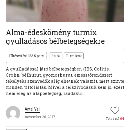
Alma-édeskömény turmix
gyulladásos bélbetegségekre
Elkészítési Idő:5 perc
Italok
Turmixok
A gyulladással járó bélbetegségben (IBS, Colitis,
Crohn, bélhurut, gyomorhurut, emésztőrendszeri
fekélyek) szenvedők alig ehetnek valamit, mert szinte
minden tiltólistás. Mivel a felszívódásuk sem jó, ezért
nem elég az alapbetegség, ráadásul...
Antal Vali
november 26, 2017
Tetszik?
64