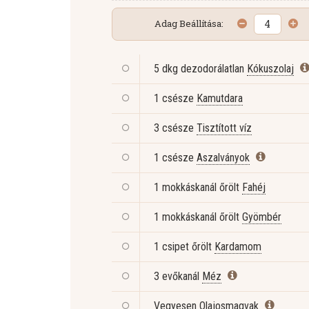
Adag Beállítása:
5 dkg dezodorálatlan
Kókuszolaj
1 csésze
Kamutdara
3 csésze
Tisztított víz
1 csésze
Aszalványok
1 mokkáskanál őrölt
Fahéj
1 mokkáskanál őrölt
Gyömbér
1 csipet őrölt
Kardamom
3 evőkanál
Méz
Vegyesen
Olajosmagvak