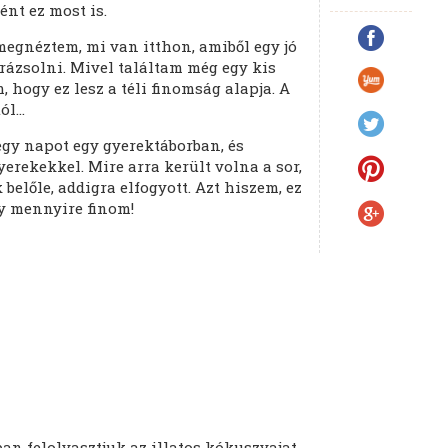
tént ez most is.
egnéztem, mi van itthon, amiből egy jó
arázsolni. Mivel találtam még egy kis
 hogy ez lesz a téli finomság alapja. A
tól…
egy napot egy gyerektáborban, és
yerekekkel. Mire arra került volna a sor,
belőle, addigra elfogyott. Azt hiszem, ez
gy mennyire finom!
ban felolvasztjuk az illatos kókuszvajat