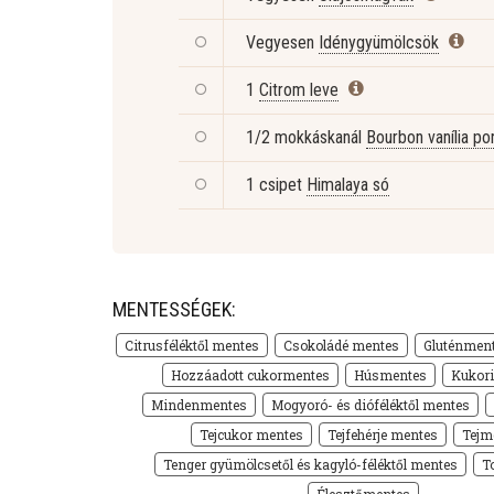
Vegyesen
Idénygyümölcsök
1
Citrom leve
1/2 mokkáskanál
Bourbon vanília po
1 csipet
Himalaya só
MENTESSÉGEK:
Citrusféléktől mentes
Csokoládé mentes
Gluténmen
Hozzáadott cukormentes
Húsmentes
Kukor
Mindenmentes
Mogyoró- és dióféléktől mentes
Tejcukor mentes
Tejfehérje mentes
Tejm
Tenger gyümölcsetől és kagyló-féléktől mentes
T
Élesztőmentes