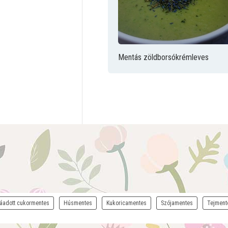
Mentás zöldborsókrémleves
áadott cukormentes
Húsmentes
Kukoricamentes
Szójamentes
Tejment