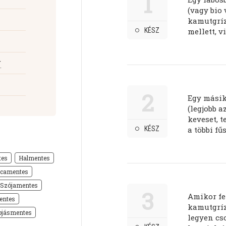
1
(vagy bio 
kamutgríz
KÉSZ
mellett, v
r
2
Egy másik 
(legjobb a
keveset, t
KÉSZ
a többi fű
tes
Halmentes
icamentes
Szójamentes
3
Amikor fe
entes
kamutgríz
ojásmentes
legyen cso