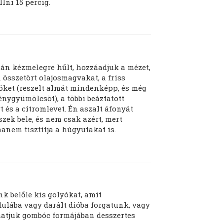
lni 15 percig.
án kézmelegre hűlt, hozzáadjuk a mézet,
 összetört olajosmagvakat, a friss
ket (reszelt almát mindenképp, és még
énygyümölcsöt), a többi beáztatott
 és a citromlevet. Én aszalt áfonyát
zek bele, és nem csak azért, mert
anem tisztítja a húgyutakat is.
k belőle kis golyókat, amit
ulába vagy darált dióba forgatunk, vagy
atjuk gombóc formájában desszertes