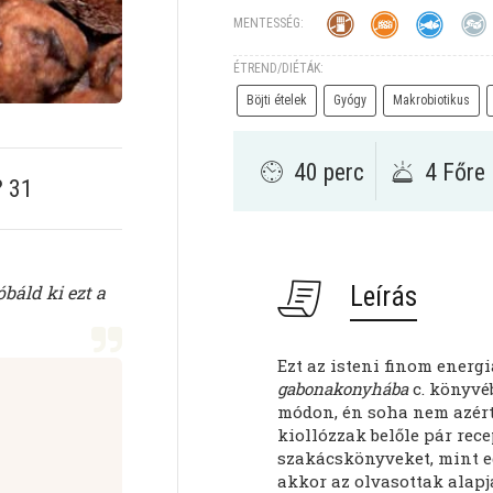
MENTESSÉG:
ÉTREND/DIÉTÁK:
Böjti ételek
Gyógy
Makrobiotikus
40 perc
4 Főre
?
31
óbáld ki ezt a
Leírás
Ezt az isteni finom energ
gabonakonyhába
c. könyvéb
módon, én soha nem azér
kiollózzak belőle pár rec
szakácskönyveket, mint eg
akkor az olvasottak alap