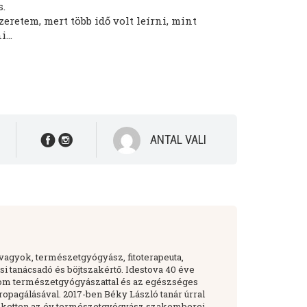
s.
zeretem, mert több idő volt leírni, mint
...
ANTAL VALI
i
 vagyok, természetgyógyász, fitoterapeuta,
si tanácsadó és böjtszakértő. Idestova 40 éve
om természetgyógyászattal és az egészséges
opagálásával. 2017-ben Béky László tanár úrral
k ketten az év természetgyógyász szakemberei.