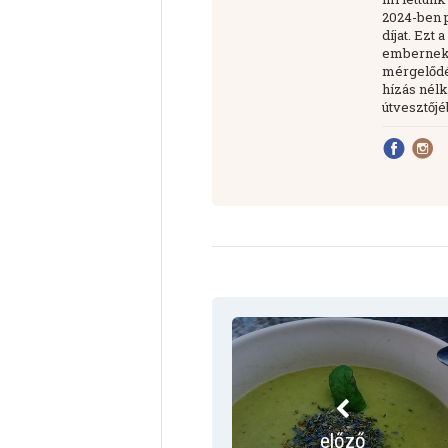
2024-ben 
díjat. Ezt
embernek 
mérgelődés
hízás nélk
útvesztőjé
előző