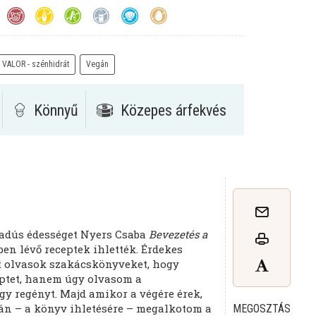
VALOR - szénhidrát
Vegán
Könnyű
Közepes árfekvés
iadús édességet Nyers Csaba
Bevezetés a
en lévő receptek ihlették. Érdekes
t olvasok szakácskönyveket, hogy
eptet, hanem úgy olvasom a
y regényt. Majd amikor a végére érek,
ján – a könyv ihletésére – megalkotom a
MEGOSZTÁS