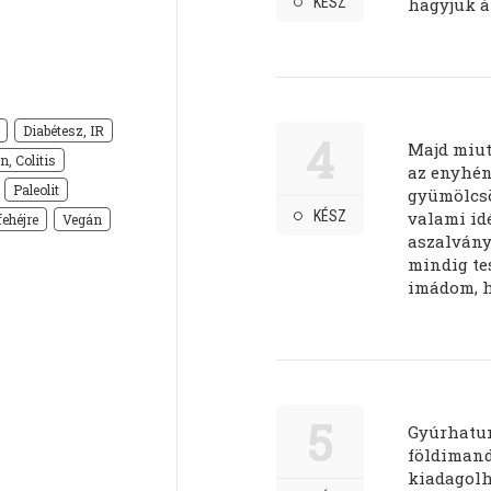
KÉSZ
hagyjuk ál
Diabétesz, IR
4
Majd miut
n, Colitis
az enyhén
Paleolit
gyümölcsö
KÉSZ
valami id
ehéjre
Vegán
aszalványt
mindig tes
imádom, h
5
Gyúrhatun
földimand
kiadagolh