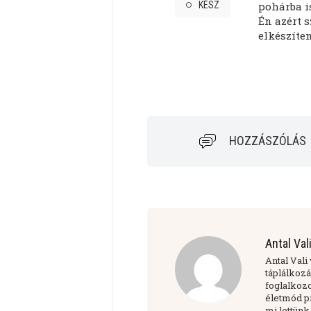
KÉSZ
pohárba i
Én azért s
elkészíteni
HOZZÁSZÓLÁS
Antal Val
Antal Vali
táplálkozá
foglalkoz
életmód pr
mi lettün