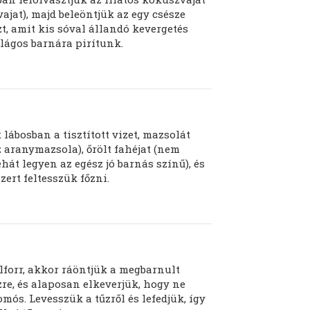
vajat), majd beleöntjük az egy csésze
t, amit kis sóval állandó kevergetés
ilágos barnára pirítunk.
lábosban a tisztított vizet, mazsolát
z aranymazsola), őrölt fahéjat (nem
ehát legyen az egész jó barnás színű), és
szert feltesszük főzni.
lforr, akkor ráöntjük a megbarnult
re, és alaposan elkeverjük, hogy ne
mós. Levesszük a tűzről és lefedjük, így