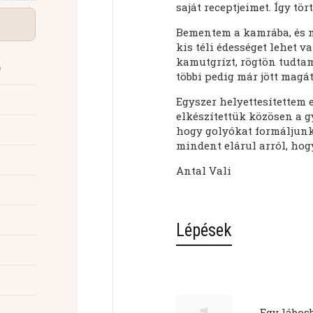
saját receptjeimet. Így tör
Bementem a kamrába, és m
kis téli édességet lehet v
kamutgrízt, rögtön tudtam,
többi pedig már jött magá
Egyszer helyettesítettem 
elkészítettük közösen a g
hogy golyókat formáljunk 
mindent elárul arról, ho
Antal Vali
Lépések
Egy lábos