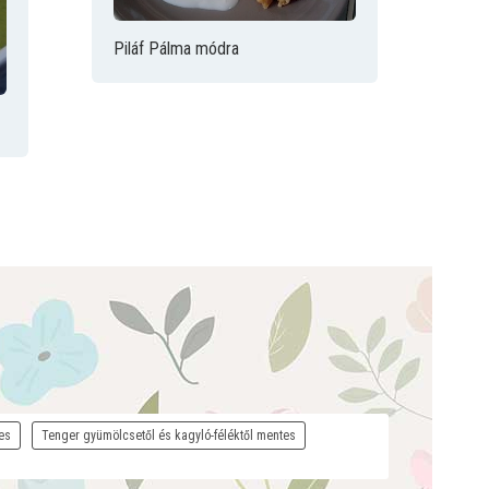
Piláf Pálma módra
es
Tenger gyümölcsetől és kagyló-féléktől mentes