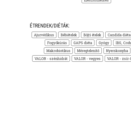
ÉTRENDEK/DIÉTÁK:
Ajurvédikus
Bébiételek
Böjti ételek
Candida diéta
Fogyókúrás
GAPS diéta
Gyógy
IBS, Croh
Makrobiotikus
Méregtelenítő
Nyerskonyha
VALOR - szénhidrát
VALOR - vegyes
VALOR - zsír-f