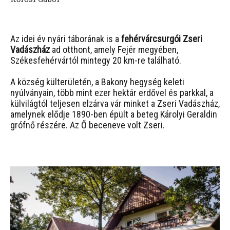
Az idei év nyári táborának is a
fehérvárcsurgói Zseri
Vadászház
ad otthont, amely Fejér megyében,
Székesfehérvártól mintegy 20 km-re található.
A község külterületén, a Bakony hegység keleti
nyúlványain, több mint ezer hektár erdővel és parkkal, a
külvilágtól teljesen elzárva vár minket a Zseri Vadászház,
amelynek elődje 1890-ben épült a beteg Károlyi Geraldin
grófnő részére. Az Ő beceneve volt Zseri.