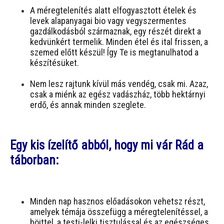
A méregtelenítés alatt elfogyasztott ételek és
levek alapanyagai bio vagy vegyszermentes
gazdálkodásból származnak, egy részét direkt a
kedvünkért termelik. Minden étel és ital frissen, a
szemed előtt készül! Így Te is megtanulhatod a
készítésüket.
Nem lesz rajtunk kívül más vendég, csak mi. Azaz,
csak a miénk az egész vadászház, több hektárnyi
erdő, és annak minden szeglete.
Egy kis ízelítő abból, hogy mi vár Rád a
táborban:
Minden nap hasznos előadásokon vehetsz részt,
amelyek témája összefügg a méregtelenítéssel, a
böjttel, a testi-lelki tisztulással és az egészséges