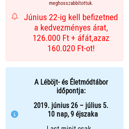
meghosszabbítottuk.
Június 22-ig kell befizetned
a kedvezményes árat,
126.000 Ft + áfát,azaz
160.020 Ft-ot!
A Léböjt- és Életmódtábor
időpontja:
2019. június 26 – július 5.
10 nap, 9 éjszaka
Last minit csak…