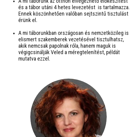
A mi táborunk az otthon elvégezhető előkészítést
és a tábor utáni 4 hetes levezetést is tartalmazza.
Ennek köszönhetően valóban sejtszintű tisztulást
érünk el.
A mi táborunkban országosan és nemzetközileg is
elismert szakemberek vezetésével tisztulhatsz,
akik nemcsak papolnak róla, hanem maguk is
végigcsinálják Veled a méregtelenítést, példát
mutatva ezzel.