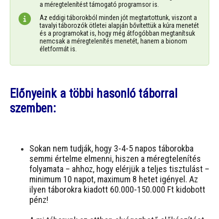
a méregtelenítést támogató programsor is.
Az eddigi táborokból minden jót megtartottunk, viszont a
tavalyi táborozók ötletei alapján bővítettük a kúra menetét
és a programokat is, hogy még átfogóbban megtanítsuk
nemcsak a méregtelenítés menetét, hanem a bionom
életformát is.
Előnyeink a többi hasonló táborral
szemben:
Sokan nem tudják, hogy 3-4-5 napos táborokba
semmi értelme elmenni, hiszen a méregtelenítés
folyamata – ahhoz, hogy elérjük a teljes tisztulást –
minimum 10 napot, maximum 8 hetet igényel. Az
ilyen táborokra kiadott 60.000-150.000 Ft kidobott
pénz!