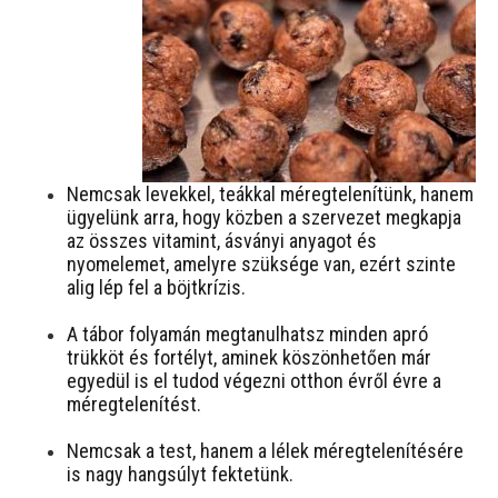
Nemcsak levekkel, teákkal méregtelenítünk, hanem
ügyelünk arra, hogy közben a szervezet megkapja
az összes vitamint, ásványi anyagot és
nyomelemet, amelyre szüksége van, ezért szinte
alig lép fel a böjtkrízis.
A tábor folyamán megtanulhatsz minden apró
trükköt és fortélyt, aminek köszönhetően már
egyedül is el tudod végezni otthon évről évre a
méregtelenítést.
Nemcsak a test, hanem a lélek méregtelenítésére
is nagy hangsúlyt fektetünk.