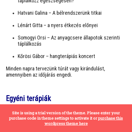
táplálkozz egészségesen?
Hatvani Galina – A bélrendszerünk titkai
Lénárt Gitta – a nyers étkezés előnyei
Somogyi Orsi – Az anyagcsere állapotok szerinti
táplálkozás
Kőrösi Gábor – hangterápiás koncert
Minden napra tervezünk túrát vagy kirándulást,
amennyiben az időjárás engedi.
Egyéni terápiák
Site is using a trial version of the theme. Please enter your
Terápiás lélekgyógyító hangfürdő
Kőrösi Gábor
zenész-
purchase code in theme settings to activate it or
purchase this
hangterapeutával.
wordpress theme here