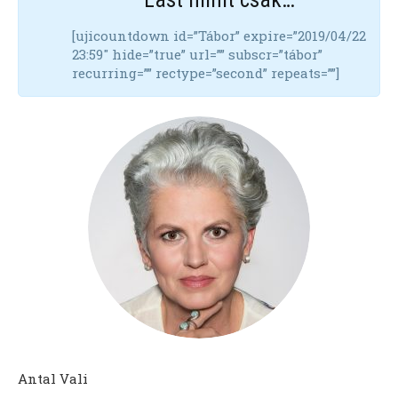
[ujicountdown id=”Tábor” expire=”2019/04/22
23:59″ hide=”true” url=”” subscr=”tábor”
recurring=”” rectype=”second” repeats=””]
Antal Vali