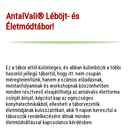
AntalVali® Léböjt- és
Életmódtábor!
Ez a tábor attól különleges, és abban különbözik a többi
hasonló jellegű tábortól, hogy itt nem csupán
méregtelenítünk, hanem a számos előadásnak,
minitanfolyamnak és workshopnak köszönhetően
minden résztvevő elsajátíthatja az antalvalis életforma
csínját-bínját, képzést kap az egészséges
konyhatechnikákból, ellesheti a táborvezetők
életmódjának kulisszatitkait, akik 9 napon keresztül a
táborozók rendelkezésére állnak minden
életmódváltással kapcsolatos kérdésben.