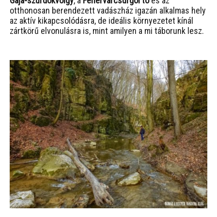
Gaja-szurdokvölgy
, a
Fehérvárcsurgói tó
és az
otthonosan berendezett vadászház igazán alkalmas hely
az aktív kikapcsolódásra, de ideális környezetet kínál
zártkörű elvonulásra is, mint amilyen a mi táborunk lesz.