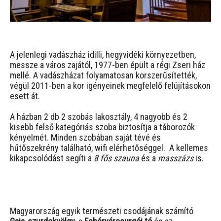
A jelenlegi vadászház idilli, hegyvidéki környezetben,
messze a város zajától, 1977-ben épült a régi Zseri ház
mellé. A vadászházat folyamatosan korszerűsítették,
végül 2011-ben a kor igényeinek megfelelő felújításokon
esett át.
A házban 2 db 2 szobás lakosztály, 4 nagyobb és 2
kisebb felső kategóriás szoba biztosítja a táborozók
kényelmét. Minden szobában saját tévé és
hűtőszekrény található, wifi elérhetőséggel. A kellemes
kikapcsolódást segíti a
8 fős szauna
és a
masszázs
is.
Magyarország egyik természeti csodájának számító