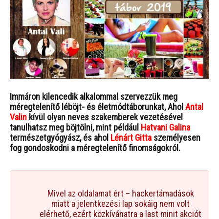
Immáron kilencedik alkalommal szervezzük meg
méregtelenítő léböjt- és életmódtáborunkat, Ahol
Antal
Valin
kívül olyan neves szakemberek vezetésével
tanulhatsz meg böjtölni, mint például
Hatvani Galina
természetgyógyász,
és ahol
Lénárt Gitta
személyesen
fog gondoskodni a méregtelenítő finomságokról.
Mivel az oldalamat ért – hackertámadások
miatt a jelentkezési lap sokáig nem volt
elérhető, ezért közkívánatra a last minit akciót