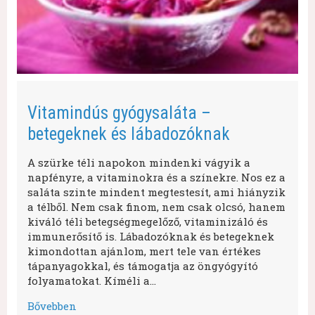
Vitamindús gyógysaláta –
betegeknek és lábadozóknak
A szürke téli napokon mindenki vágyik a
napfényre, a vitaminokra és a színekre. Nos ez a
saláta szinte mindent megtestesít, ami hiányzik
a télből. Nem csak finom, nem csak olcsó, hanem
kiváló téli betegségmegelőző, vitaminizáló és
immunerősítő is. Lábadozóknak és betegeknek
kimondottan ajánlom, mert tele van értékes
tápanyagokkal, és támogatja az öngyógyító
folyamatokat. Kíméli a…
Bővebben