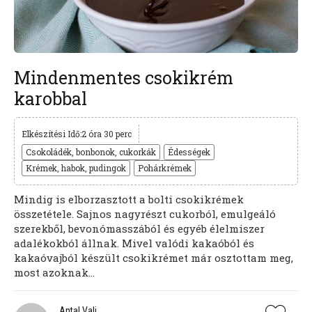
Mindenmentes csokikrém
karobbal
Elkészítési Idő:2 óra 30 perc
Csokoládék, bonbonok, cukorkák
Édességek
Krémek, habok, pudingok
Pohárkrémek
Mindig is elborzasztott a bolti csokikrémek
összetétele. Sajnos nagyrészt cukorból, emulgeáló
szerekből, bevonómasszából és egyéb élelmiszer
adalékokból állnak. Mivel valódi kakaóból és
kakaóvajból készült csokikrémet már osztottam meg,
most azoknak...
Antal Vali