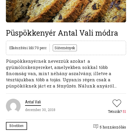
Püspökkenyér Antal Vali módra
Elkészítési Idő:70 perc
Sütemények
Püspökkenyérnek nevezzük azokat a
gyümölcskenyereket, amelyekben sokkal több
finomság van, mint néhány aszalvány, illetve a
tésztájukban több a tojás. Ugyanis régen csak a
püspököknek járt ez a fényűzés. Nálunk anyáról...
Antal Vali
december 30, 2018
Tetszik?
51
Bővebben
5 hozzászólás