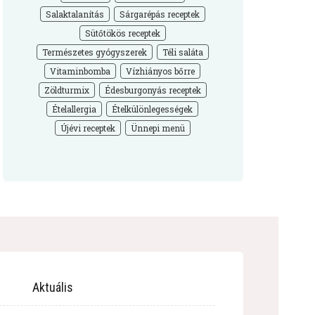
Salaktalanítás
Sárgarépás receptek
Sütőtökös receptek
Természetes gyógyszerek
Téli saláta
Vitaminbomba
Vízhiányos bőrre
Zöldturmix
Édesburgonyás receptek
Ételallergia
Ételkülönlegességek
Újévi receptek
Ünnepi menü
Aktuális