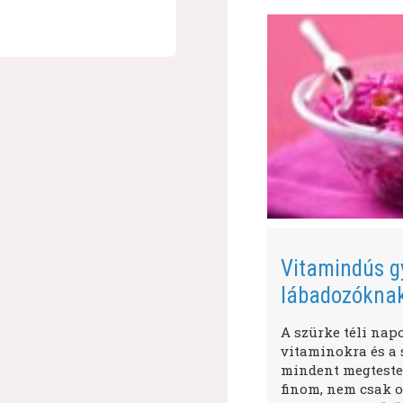
Vitamindús g
lábadozókna
A szürke téli nap
vitaminokra és a s
mindent megtestes
finom, nem csak o