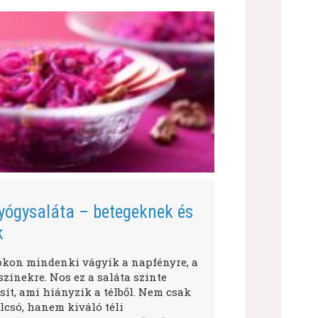
yógysaláta – betegeknek és
k
okon mindenki vágyik a napfényre, a
zínekre. Nos ez a saláta szinte
ít, ami hiányzik a télből. Nem csak
lcsó, hanem kiváló téli