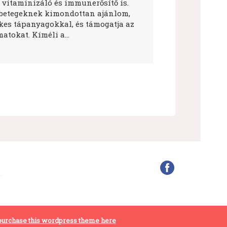
 vitaminizáló és immunerősítő is.
betegeknek kimondottan ajánlom,
ékes tápanyagokkal, és támogatja az
atokat. Kíméli a…
purchase this wordpress theme here