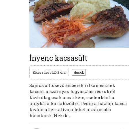
Ínyenc kacsasült
Elkészítési Idő:2 óra
Húsok
Sajnos a húsevő emberek ritkán esznek
kacsát, a szárnyas fogyasztás részükről
kizárólag csak a csirkére, esetenként a
pulykára korlátozódik. Pedig a háztáji kacsa
kiváló alternatívája lehet a zsírosabb
húsoknak. Nekik...