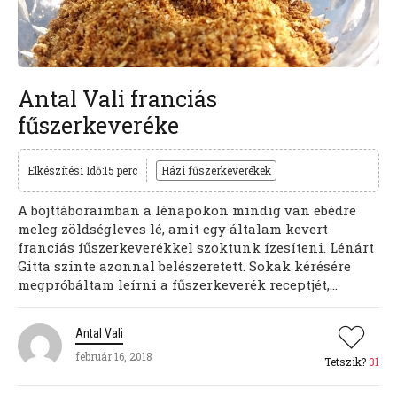
Antal Vali franciás
fűszerkeveréke
Elkészítési Idő:15 perc
Házi fűszerkeverékek
A böjttáboraimban a lénapokon mindig van ebédre
meleg zöldségleves lé, amit egy általam kevert
franciás fűszerkeverékkel szoktunk ízesíteni. Lénárt
Gitta szinte azonnal belészeretett. Sokak kérésére
megpróbáltam leírni a fűszerkeverék receptjét,...
Antal Vali
február 16, 2018
Tetszik?
31