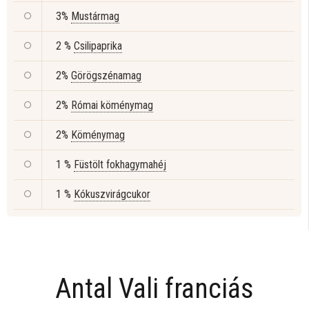
3%
Mustármag
2 %
Csilipaprika
2%
Görögszénamag
2%
Római köménymag
2%
Köménymag
1 %
Füstölt fokhagymahéj
1 %
Kókuszvirágcukor
Antal Vali franciás