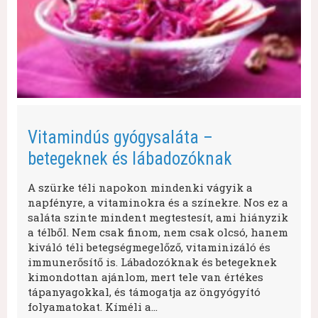
Vitamindús gyógysaláta –
betegeknek és lábadozóknak
A szürke téli napokon mindenki vágyik a
napfényre, a vitaminokra és a színekre. Nos ez a
saláta szinte mindent megtestesít, ami hiányzik
a télből. Nem csak finom, nem csak olcsó, hanem
kiváló téli betegségmegelőző, vitaminizáló és
immunerősítő is. Lábadozóknak és betegeknek
kimondottan ajánlom, mert tele van értékes
tápanyagokkal, és támogatja az öngyógyító
folyamatokat. Kíméli a…