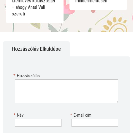
krémleves kókusztejjel
mindenmentesen
– ahogy Antal Vali
szereti
Hozzászólás Elküldése
*
Hozzászólás
*
Név
*
E-mail cím