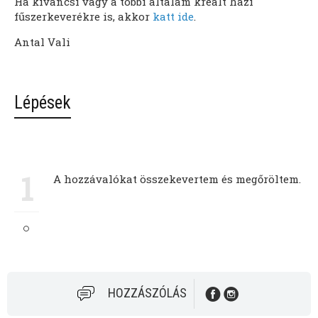
Ha kíváncsi vagy a többi általam kreált házi
fűszerkeverékre is, akkor
katt ide
.
Antal Vali
Lépések
1
A hozzávalókat összekevertem és megőröltem.
HOZZÁSZÓLÁS