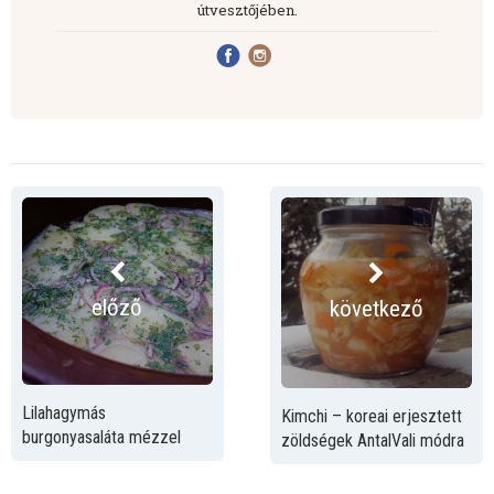
útvesztőjében.
előző
következő
Lilahagymás
Kimchi – koreai erjesztett
burgonyasaláta mézzel
zöldségek AntalVali módra