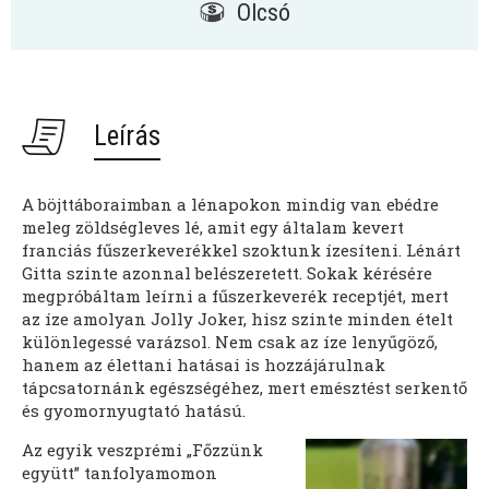
Olcsó
Leírás
A böjttáboraimban a lénapokon mindig van ebédre
meleg zöldségleves lé, amit egy általam kevert
franciás fűszerkeverékkel szoktunk ízesíteni. Lénárt
Gitta szinte azonnal belészeretett. Sokak kérésére
megpróbáltam leírni a fűszerkeverék receptjét, mert
az íze amolyan Jolly Joker, hisz szinte minden ételt
különlegessé varázsol. Nem csak az íze lenyűgöző,
hanem az élettani hatásai is hozzájárulnak
tápcsatornánk egészségéhez, mert emésztést serkentő
és gyomornyugtató hatású.
Az egyik veszprémi „Főzzünk
együtt” tanfolyamomon