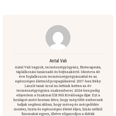
Antal Vali
Antal Vali vagyok, természetgyógyász, fitoterapeuta,
táplálkozási tanácsadó és böjtszakértő. Idestova 40
éve foglalkozom természetgyógyászattal és az
egészséges életmód propagálásával. 2017-ben Béky
László tanár úrral mi lettünk ketten az év
természetgyógyász szakemberei. 2024-ben pedig
elnyertem a Szakmai Elit Női Kiválósága díjat. Ezt a
honlapot azért hoztam létre, hogy még több embernek
tudjak segíteni abban, hogy méreg és mérgelődés
mentes, tiszta és egészséges életet éljen, hízás nélkül
finomakat egyen, illetve eligazodjon a diéták