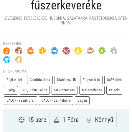
fűszerkeveréke
LEVESEKBE, FŐZELÉKEKBE, HÚSOKRA, SALÁTÁKRA, PÁSTÉTOMOKBA ISTENI
FINOM.
MENTESSÉG:
ÉTREND/DIÉTÁK:
Böjti ételek
Candida diéta
Diabétesz, IR
Fogyókúrás
GAPS diéta
Gyógy
IBS, Crohn, Colitis
Makrobiotikus
Méregtelenítő
Paleolit
VALOR - szénhidrát
VALOR - zsír-fehéjre
Vegán
15 perc
1 Főre
Könnyű