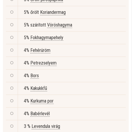
5% őrölt
Koriandermag
5% szárított
Vöröshagyma
5%
Fokhagymapehely
4%
Fehérüröm
4%
Petrezselyem
4%
Bors
4%
Kakukkfű
4%
Kurkuma por
4%
Babérlevél
3 %
Levendula virág