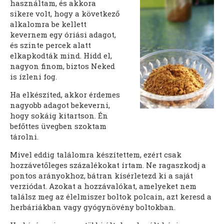
használtam, és akkora
sikere volt, hogy a következő
alkalomra be kellett
kevernem egy óriási adagot,
és szinte percek alatt
elkapkodták mind. Hidd el,
nagyon finom, biztos Neked
is ízleni fog.
Ha elkészíted, akkor érdemes
nagyobb adagot bekeverni,
hogy sokáig kitartson. Én
befőttes üvegben szoktam
tárolni.
Mivel eddig találomra készítettem, ezért csak
hozzávetőleges százalékokat írtam. Ne ragaszkodj a
pontos arányokhoz, bátran kísérletezd ki a saját
verziódat. Azokat a hozzávalókat, amelyeket nem
találsz meg az élelmiszer boltok polcain, azt keresd a
herbáriákban vagy gyógynövény boltokban.