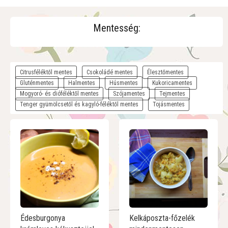
Mentesség:
Citrusféléktől mentes
Csokoládé mentes
Élesztőmentes
Gluténmentes
Halmentes
Húsmentes
Kukoricamentes
Mogyoró- és dióféléktől mentes
Szójamentes
Tejmentes
Tenger gyümölcsetől és kagyló-féléktől mentes
Tojásmentes
Édesburgonya
Kelkáposzta-főzelék