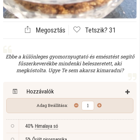
Megosztás
Tetszik?
31
Ebbe a különleges gyomornyugtató és emésztést segítő
fűszerkeverékbe mindenki beleszeretett, aki
megkóstolta. Ugye Te sem akarsz kimaradni?
Hozzávalók
Adag Beállítása:
40%
Himalaya só
5%
Őrölt pirospaprika