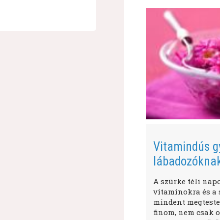
Vitamindús g
lábadozókna
A szürke téli nap
vitaminokra és a s
mindent megtestes
finom, nem csak o