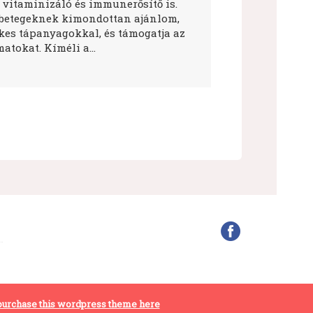
 vitaminizáló és immunerősítő is.
betegeknek kimondottan ajánlom,
ékes tápanyagokkal, és támogatja az
atokat. Kíméli a…
purchase this wordpress theme here