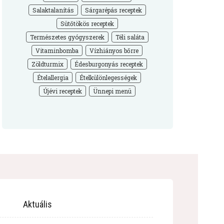
Salaktalanítás
Sárgarépás receptek
Sütőtökös receptek
Természetes gyógyszerek
Téli saláta
Vitaminbomba
Vízhiányos bőrre
Zöldturmix
Édesburgonyás receptek
Ételallergia
Ételkülönlegességek
Újévi receptek
Ünnepi menü
Aktuális