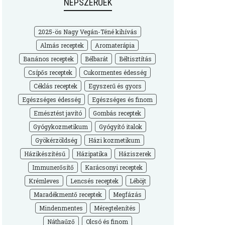
NÉPSZERŰEK
2025-ös Nagy Vegán-Téné kihívás
Almás receptek
Aromaterápia
Banános receptek
Bélbarát
Béltisztítás
Csípős receptek
Cukormentes édesség
Céklás receptek
Egyszerű és gyors
Egészséges édesség
Egészséges és finom
Emésztést javító
Gombás receptek
Gyógykozmetikum
Gyógyító italok
Gyökérzöldség
Házi kozmetikum
Házikészítésű
Házipatika
Háziszerek
Immunerősítő
Karácsonyi receptek
Krémleves
Lencsés receptek
Léböjt
Maradékmentő receptek
Megfázás
Mindenmentes
Méregtelenítés
Náthaűző
Olcsó és finom