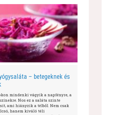
yógysaláta – betegeknek és
k
okon mindenki vágyik a napfényre, a
zínekre. Nos ez a saláta szinte
ít, ami hiányzik a télből. Nem csak
lcsó, hanem kiváló téli