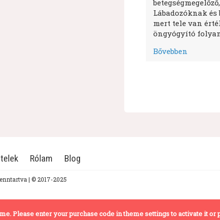
betegségmegelőző,
Lábadozóknak és 
mert tele van ért
öngyógyító folyam
Bővebben
telek
Rólam
Blog
fenntartva | © 2017-2025
theme. Please enter your purchase code in theme settings to activate it or