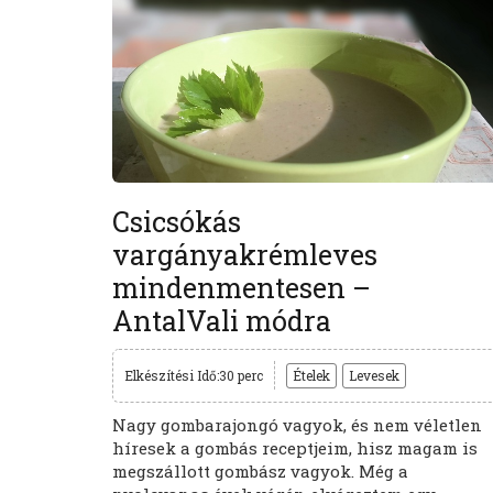
Csicsókás
vargányakrémleves
mindenmentesen –
AntalVali módra
Elkészítési Idő:30 perc
Ételek
Levesek
Nagy gombarajongó vagyok, és nem véletlen
híresek a gombás receptjeim, hisz magam is
megszállott gombász vagyok. Még a