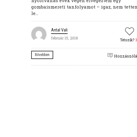
nyolcvanas évek végén elvégeztem egy
gombaismereti tanfolyamot – igaz, nem tette
le...
Antal Vali
február 15, 2018
Tetszik?
Bővebben
Hozzászól