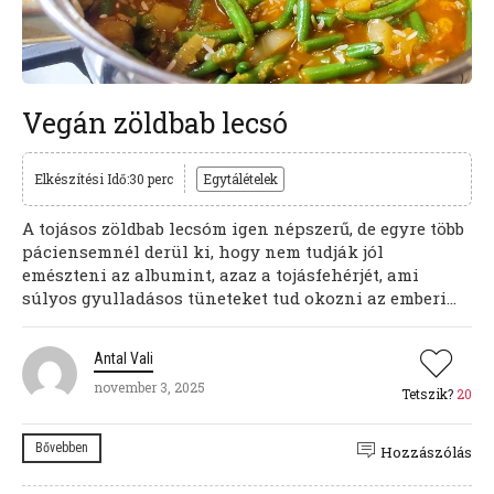
Vegán zöldbab lecsó
Elkészítési Idő:30 perc
Egytálételek
A tojásos zöldbab lecsóm igen népszerű, de egyre több
páciensemnél derül ki, hogy nem tudják jól
emészteni az albumint, azaz a tojásfehérjét, ami
súlyos gyulladásos tüneteket tud okozni az emberi...
Antal Vali
november 3, 2025
Tetszik?
20
Bővebben
Hozzászólás