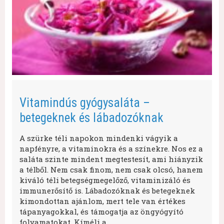
Vitamindús gyógysaláta –
betegeknek és lábadozóknak
A szürke téli napokon mindenki vágyik a
napfényre, a vitaminokra és a színekre. Nos ez a
saláta szinte mindent megtestesít, ami hiányzik
a télből. Nem csak finom, nem csak olcsó, hanem
kiváló téli betegségmegelőző, vitaminizáló és
immunerősítő is. Lábadozóknak és betegeknek
kimondottan ajánlom, mert tele van értékes
tápanyagokkal, és támogatja az öngyógyító
folyamatokat. Kíméli a…