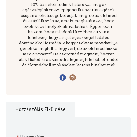
90%-ban életmódunk határozza meg az
egészségünket! Az epigenetika szerint a gének
csupán a lehetőségeket adják meg, de az életmód
és a táplálkozás az, amely meghatározza, hogy
ezek közül melyek aktiválódnak. Éppen ezért
hiszem, hogy mindenki kezében ott van a
lehetőség, hogy a saját egészségét tudatos
döntésekkel formálja. Ahogy szoktam mondani: „A
genetika megtölti a fegyvert, de az életmód húzza
meg a ravaszt.” Ha szeretnéd megtudni, hogyan
alakíthatod ki a számodra legmegfelelőbb étrendet
és életmódbeli szokásokat, keress bizalommal!
Hozzászólás Elküldése