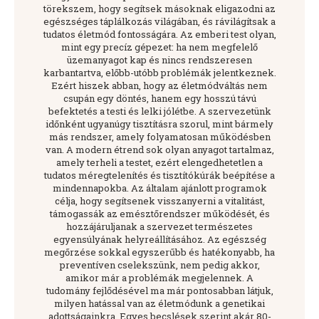
törekszem, hogy segítsek másoknak eligazodni az
egészséges táplálkozás világában, és rávilágítsak a
tudatos életmód fontosságára. Az emberi test olyan,
mint egy precíz gépezet: ha nem megfelelő
üzemanyagot kap és nincs rendszeresen
karbantartva, előbb-utóbb problémák jelentkeznek.
Ezért hiszek abban, hogy az életmódváltás nem
csupán egy döntés, hanem egy hosszú távú
befektetés a testi és lelki jólétbe. A szervezetünk
időnként ugyanúgy tisztításra szorul, mint bármely
más rendszer, amely folyamatosan működésben
van. A modern étrend sok olyan anyagot tartalmaz,
amely terheli a testet, ezért elengedhetetlen a
tudatos méregtelenítés és tisztítókúrák beépítése a
mindennapokba. Az általam ajánlott programok
célja, hogy segítsenek visszanyerni a vitalitást,
támogassák az emésztőrendszer működését, és
hozzájáruljanak a szervezet természetes
egyensúlyának helyreállításához. Az egészség
megőrzése sokkal egyszerűbb és hatékonyabb, ha
preventíven cselekszünk, nem pedig akkor,
amikor már a problémák megjelennek. A
tudomány fejlődésével ma már pontosabban látjuk,
milyen hatással van az életmódunk a genetikai
adottságainkra. Egyes becslések szerint akár 80-