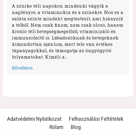
A szürke téli napokon mindenki vágyik a
napfényre, a vitaminokra és a színekre. Nos ez a
saláta szinte mindent megtestesít, ami hiányzik
a télből. Nem csak finom, nem csak olcsó, hanem
kiváló téli betegségmegelőző, vitaminizáló és
immunerősítő is. Lábadozóknak és betegeknek
kimondottan ajánlom, mert tele van értékes
tápanyagokkal, és támogatja az öngyógyító
folyamatokat. Kíméli a…
Bővebben
Adatvédelmi Nyilatkozat
Felhasználási Feltételek
Rólam
Blog