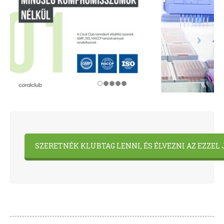
SZERETNÉK KLUBTAG LENNI, ÉS ÉLVEZNI AZ EZZE