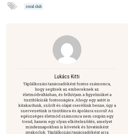
coral club
Lukács Kitti
Táplálkozási tanácsadóként fontos számomra,
hogy segítsek az embereknek az
életmódváltásban, és felhívjam a figyelmüket a
tisztítókúrák fontosságára. Ahogy egy autót is
kitakarítunk, szűrőt és olajat cserélünk benne, úgy a
szervezetünk is tisztításra és ápolásra szorul! Az
egészséges életmód számomra nem csupán egy
trend, hanem egy olyan elköteleződés, amelyet
mindennapokban is követek és hivatásként
gyakorlok. Táplálkozási tanácsadóként arra