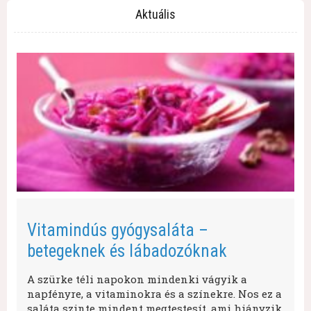
Aktuális
Vitamindús gyógysaláta –
betegeknek és lábadozóknak
A szürke téli napokon mindenki vágyik a
napfényre, a vitaminokra és a színekre. Nos ez a
saláta szinte mindent megtestesít, ami hiányzik