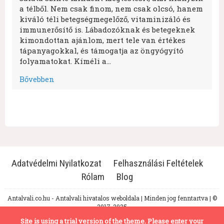
a télből. Nem csak finom, nem csak olcsó, hanem
kiváló téli betegségmegelőző, vitaminizáló és
immunerősítő is. Lábadozóknak és betegeknek
kimondottan ajánlom, mert tele van értékes
tápanyagokkal, és támogatja az öngyógyító
folyamatokat. Kíméli a…
Bővebben
Adatvédelmi Nyilatkozat
Felhasználási Feltételek
Rólam
Blog
Antalvali.co.hu - Antalvali hivatalos weboldala | Minden jog fenntartva | ©
2017-2025
Site is using a trial version of the theme. Please enter your