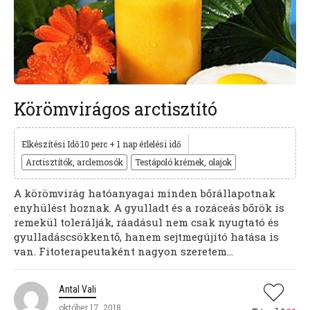
Körömvirágos arctisztító
Elkészítési Idő:10 perc + 1 nap érlelési idő
Arctisztítók, arclemosók
Testápoló krémek, olajok
A körömvirág hatóanyagai minden bőrállapotnak
enyhülést hoznak. A gyulladt és a rozáceás bőrök is
remekül tolerálják, ráadásul nem csak nyugtató és
gyulladáscsökkentő, hanem sejtmegújító hatása is
van. Fitoterapeutaként nagyon szeretem...
Antal Vali
október 17, 2018