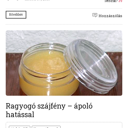
Tetszik?
39
Bővebben
Hozzászólás
Ragyogó szájfény – ápoló
hatással