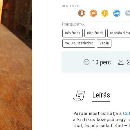
MENTESSÉG:
ÉTREND/DIÉTÁK:
Bébiételek
Böjti ételek
Candida diéta
VALOR - szénhidrát
Vegán
10 perc
2
Leírás
Párom most csinálja a
Co
a kritikus középső négy n
ihat, és pépeseket ehet –