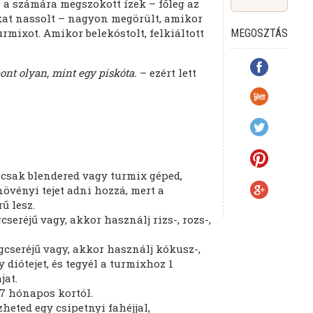
 számára megszokott ízek – főleg az
kat nassolt – nagyon megörült, amikor
urmixot. Amikor belekóstolt, felkiáltott
MEGOSZTÁS
ont olyan, mint egy piskóta.
– ezért lett
 csak blendered vagy turmix géped,
övényi tejet adni hozzá, mert a
ű lesz.
seréjű vagy, akkor használj rizs-, rozs-,
gcseréjű vagy, akkor használj kókusz-,
 diótejet, és tegyél a turmixhoz 1
jat.
7 hónapos kortól.
zheted egy csipetnyi fahéjjal,