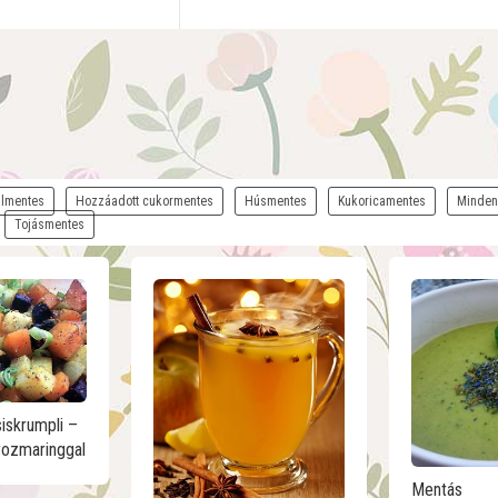
lmentes
Hozzáadott cukormentes
Húsmentes
Kukoricamentes
Minden
Tojásmentes
iskrumpli –
rozmaringgal
Mentás