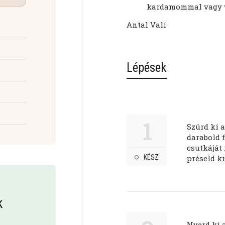
kardamommal vagy v
Antal Vali
Lépések
1
Szúrd ki 
darabold f
csutkáját
KÉSZ
préseld ki
k
Nyerd ki 