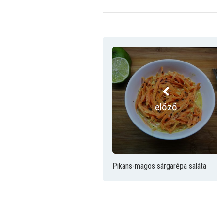
előző
Pikáns-magos sárgarépa saláta