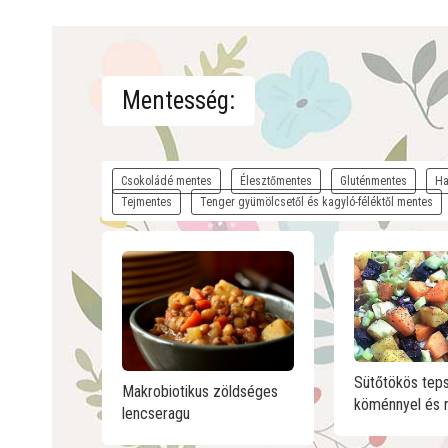
Mentesség:
Csokoládé mentes
Élesztőmentes
Gluténmentes
Ha
Tejmentes
Tenger gyümölcsetől és kagyló-féléktől mentes
Sütőtökös teps
Makrobiotikus zöldséges
köménnyel és 
lencseragu