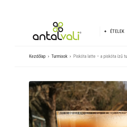
ÉTELEK
Kezdőlap
Turmixok
Piskóta latte – a piskóta ízű t