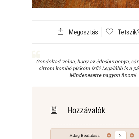
Megosztás
Tetszik
Gondoltad volna, hogy az édesburgonya, sár
citrom kombó piskóta ízű? Legalább is a pá
Mindenesetre nagyon finom!
Hozzávalók
Adag Beállítása: