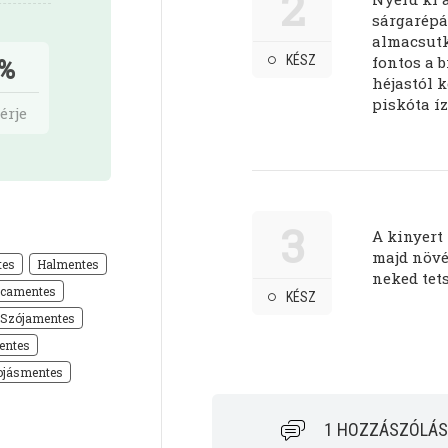
2
sárgarépá
almacsutk
KÉSZ
fontos a b
%
héjastól 
piskóta í
érje
3
A kinyert 
majd növé
tes
Halmentes
neked tets
icamentes
KÉSZ
Szójamentes
entes
ojásmentes
1 HOZZÁSZÓLÁS