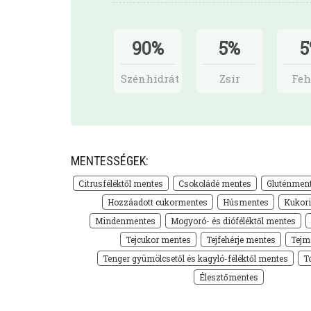
90%
5%
5
Szénhidrát
Zsír
Feh
MENTESSÉGEK:
Citrusféléktől mentes
Csokoládé mentes
Gluténmen
Hozzáadott cukormentes
Húsmentes
Kukor
Mindenmentes
Mogyoró- és dióféléktől mentes
Tejcukor mentes
Tejfehérje mentes
Tejm
Tenger gyümölcsetől és kagyló-féléktől mentes
T
Élesztőmentes