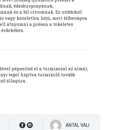
knak, édesburgonyának,
ának és a fél citromnak. Ez utóbbiból
io vagy kezeletlen héjú, mert félbevágva
kell átnyomni a présen a tökéletes
z érdekében.
lével pépesítsd el a turmixszal az almát,
nyi tejjel higítva turmixold tovább
ző állagúra.
ANTAL VALI