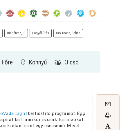
Diabétesz, IR
Fogyókúrás
IBS, Crohn, Colitis
 Főre
Könnyű
Olcsó
loVada Light
béltisztító programot. Épp
apnál tart, amikor is csak turmixokat
 konkrétan, mint egy csecsemő. Mivel