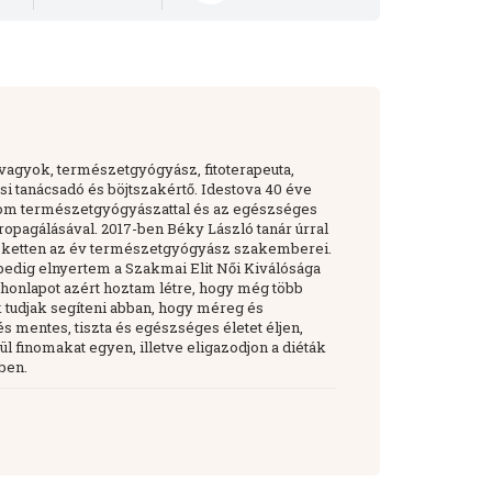
i
 vagyok, természetgyógyász, fitoterapeuta,
si tanácsadó és böjtszakértő. Idestova 40 éve
om természetgyógyászattal és az egészséges
opagálásával. 2017-ben Béky László tanár úrral
k ketten az év természetgyógyász szakemberei.
pedig elnyertem a Szakmai Elit Női Kiválósága
 a honlapot azért hoztam létre, hogy még több
tudjak segíteni abban, hogy méreg és
 mentes, tiszta és egészséges életet éljen,
ül finomakat egyen, illetve eligazodjon a diéták
ben.