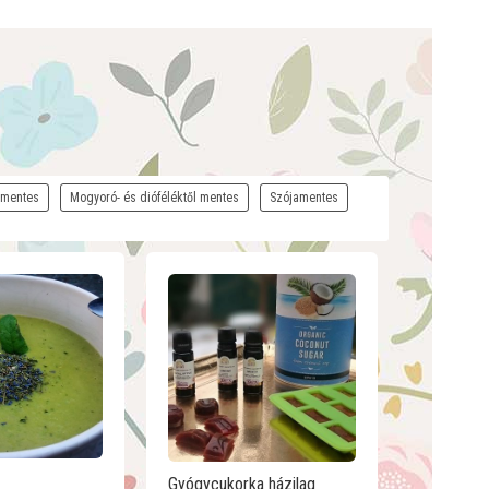
mentes
Mogyoró- és dióféléktől mentes
Szójamentes
Gyógycukorka házilag