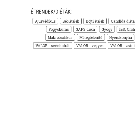
ÉTRENDEK/DIÉTÁK:
Ajurvédikus
Bébiételek
Böjti ételek
Candida diéta
Fogyókúrás
GAPS diéta
Gyógy
IBS, Croh
Makrobiotikus
Méregtelenítő
Nyerskonyha
VALOR - szénhidrát
VALOR - vegyes
VALOR - zsír-f