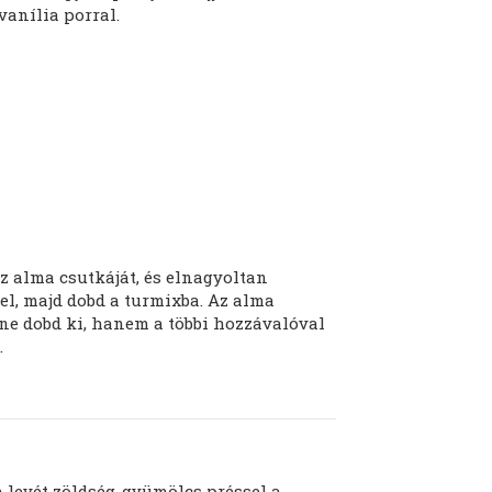
anília porral.
az alma csutkáját, és elnagyoltan
el, majd dobd a turmixba. Az alma
 ne dobd ki, hanem a többi hozzávalóval
.
a levét zöldség-gyümölcs préssel a