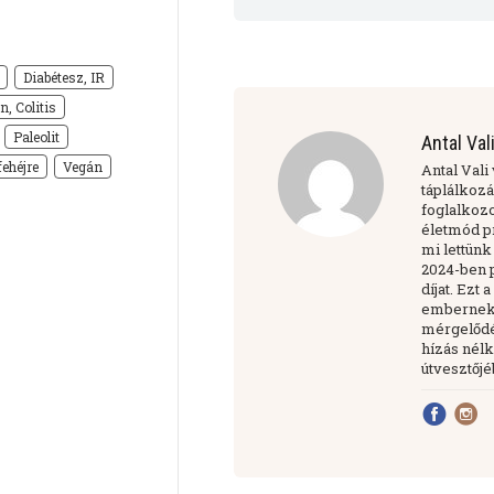
Diabétesz, IR
n, Colitis
Paleolit
Antal Val
ehéjre
Vegán
Antal Vali
táplálkozá
foglalkoz
életmód pr
mi lettün
2024-ben 
díjat. Ezt
embernek 
mérgelődés
hízás nélk
útvesztőjé