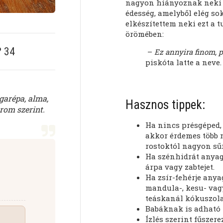
nagyon hiányoznak neki a
édesség, amelyből elég so
elkészítettem neki ezt a t
örömében:
?
34
–
Ez annyira finom, p
piskóta latte a neve.
garépa, alma,
Hasznos tippek:
rom szerint.
Ha nincs présgéped,
akkor érdemes több n
rostoktól nagyon sűr
Ha szénhidrát anyagc
árpa vagy zabtejet.
Ha zsír-fehérje anya
mandula-, kesu- vagy
teáskanál kókuszola
Babáknak is adható 
Ízlés szerint fűszere