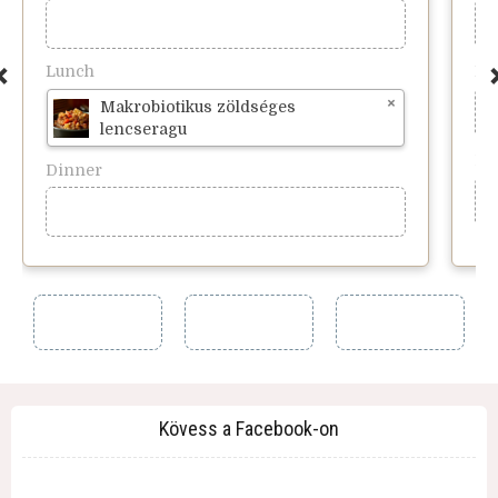
Lunch
Lu
Makrobiotikus zöldséges
lencseragu
Di
Dinner
Kövess a Facebook-on