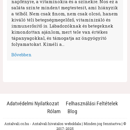
napfényre, a vitaminokra és a színekre. Nos ez a
saláta szinte mindent megtestesít, ami hiányzik
a télből. Nem csak finom, nem csak olcsó, hanem
kiváló téli betegségmegelőző, vitaminizáló és
immunerősítő is. Lábadozóknak és betegeknek
kimondottan ajánlom, mert tele van értékes
tápanyagokkal, és támogatja az öngyógyító
folyamatokat. Kíméli a…
Bővebben
Adatvédelmi Nyilatkozat
Felhasználási Feltételek
Rólam
Blog
Antalvali.co.hu - Antalvali hivatalos weboldala | Minden jog fenntartva | ©
2017-2025