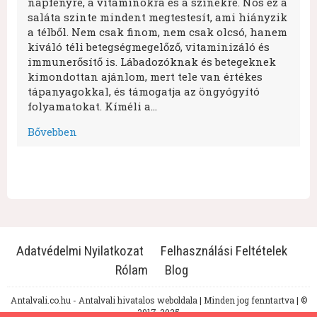
napfényre, a vitaminokra és a színekre. Nos ez a
saláta szinte mindent megtestesít, ami hiányzik
a télből. Nem csak finom, nem csak olcsó, hanem
kiváló téli betegségmegelőző, vitaminizáló és
immunerősítő is. Lábadozóknak és betegeknek
kimondottan ajánlom, mert tele van értékes
tápanyagokkal, és támogatja az öngyógyító
folyamatokat. Kíméli a…
Bővebben
Adatvédelmi Nyilatkozat
Felhasználási Feltételek
Rólam
Blog
Antalvali.co.hu - Antalvali hivatalos weboldala | Minden jog fenntartva | ©
2017-2025