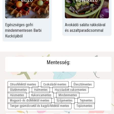
előző
következő
Egészséges gofri
Avokádó saláta rukkolával
mindenmentesen Barbi
és aszaltparadicsommal
Kuckójából
Mentesség:
Citrusféléktől mentes
Csokoládé mentes
Élesztőmentes
Gluténmentes
Halmentes
Hozzáadott cukormentes
Húsmentes
Kukoricamentes
Mindenmentes
Mogyoró- és dióféléktől mentes
Szójamentes
Tejmentes
Tenger gyümölcsetől és kagyló-féléktől mentes
Tojásmentes