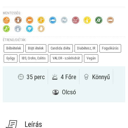
MENTESSÉG:
ÉTREND/DIÉTÁK:
Bébiételek
Böjti ételek
Candida diéta
Diabétesz, IR
Fogyókúrás
Gyógy
IBS, Crohn, Colitis
VALOR - szénhidrát
Vegán
35 perc
4 Főre
Könnyű
Olcsó
Leírás