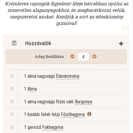
Krémleves rajongók figyelem! Ideje bátrabban nyúlni az
ismeretlen alapanyagokhoz, és megbarátkozni velük,
megszeretni azokat. Kezdjük a sort az édeskömény
gumóval!
Hozzávalók
Adag Beállítása:
1 alma nagyságú
Édeskömény
1
Alma
1 alma nagyságú főzni való
Burgonya
1 kisebb fehér héjú
Főzőhagyma
1 gerezd
Fokhagyma