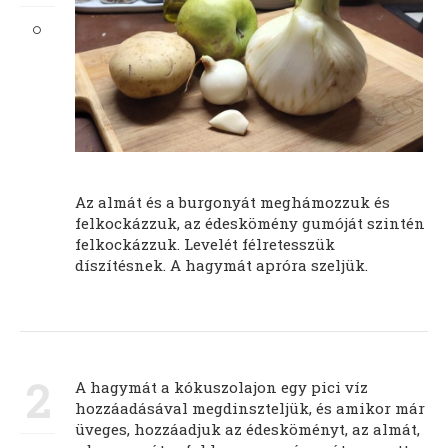
Az almát és a burgonyát meghámozzuk és
felkockázzuk, az édeskömény gumóját szintén
felkockázzuk. Levelét félretesszük
díszítésnek. A hagymát apróra szeljük.
2
A hagymát a kókuszolajon egy pici víz
hozzáadásával megdinszteljük, és amikor már
üveges, hozzáadjuk az édesköményt, az almát,