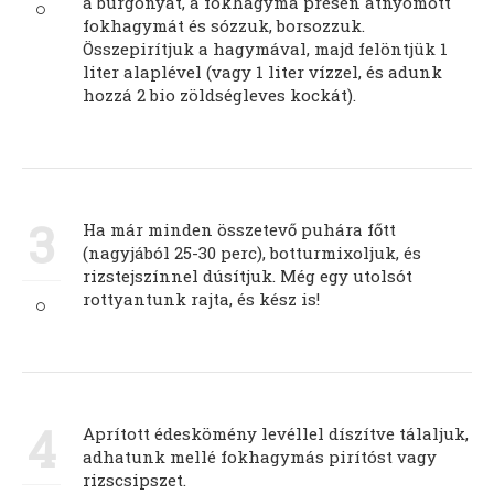
a burgonyát, a fokhagyma présen átnyomott
fokhagymát és sózzuk, borsozzuk.
Összepirítjuk a hagymával, majd felöntjük 1
liter alaplével (vagy 1 liter vízzel, és adunk
hozzá 2 bio zöldségleves kockát).
3
Ha már minden összetevő puhára főtt
(nagyjából 25-30 perc), botturmixoljuk, és
rizstejszínnel dúsítjuk. Még egy utolsót
rottyantunk rajta, és kész is!
4
Aprított édeskömény levéllel díszítve tálaljuk,
adhatunk mellé fokhagymás pirítóst vagy
rizscsipszet.