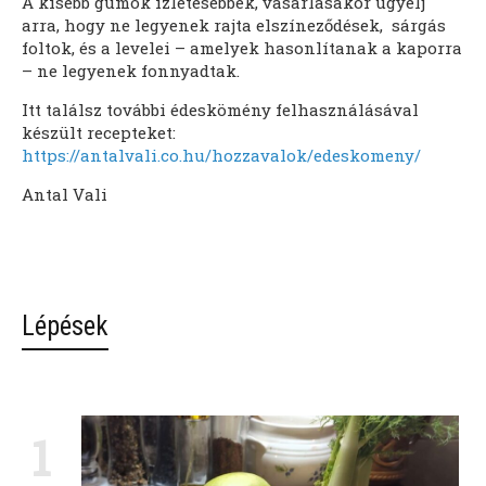
A kisebb gumók ízletesebbek, vásárlásakor ügyelj
arra, hogy ne legyenek rajta elszíneződések, sárgás
foltok, és a levelei – amelyek hasonlítanak a kaporra
– ne legyenek fonnyadtak.
Itt találsz további édeskömény felhasználásával
készült recepteket:
https://antalvali.co.hu/hozzavalok/edeskomeny/
Antal Vali
Lépések
1