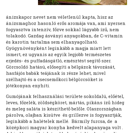
ánizskapor nevet nem véletlenül kapta, hisz az
ánizsmaghoz hasonló erős aromája van, ami nyersen
fogyasztva intenzív, főzve sokkal lágyabb ízű, nem
tolakodó. Gazdag ásványi anyagokban, de C-vitamin
és karotin tartalma sem elhanyagolható.
Gyógynövényként leginkább a magja miatt lett
ismert, ez ugyanis az egyik legjobb természetes
erjedés- és puffadásgátló, emésztést segítő szer.
Görcsoldó hatású, elősegíti a bélgázok távozását,
hasfájós babák teájának is része lehet, mivel
szélhajtó és a csecsemőkori bélgörcsöket is
jótékonyan enyhíti.
Gumójának felhasználási területe sokoldalú, előétel,
leves, főzelék, zöldségköret, mártás, pikáns ízű hideg
és meleg saláta is készíthető belőle. Olaszországban
párolva, olajban kisütve és grillezve is fogyasztják,
leginkább a halételek mellé. Bármily furcsa, de a
középkori magyar konyha kedvelt alapanyaga volt .