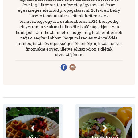
éve foglalkozom természetgyógyászattal és az
egészséges életmód propagálásával. 2017-ben Béky
László tanár úrral mi lettünk ketten az év
természetgyógyász szakemberei. 2024-ben pedig
elnyertem a Szakmai Elit Női Kiválósága díjat. Ezt a
honlapot azért hoztam létre, hogy még több embernek
tudjak segíteni abban, hogy méreg és mérgelődés
mentes, tiszta és egészséges életet éljen, hízás nélkül
finomakat egyen, illetve eligazodjon a diéták
útvesztőjében.