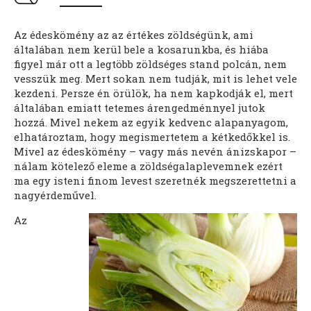
Az édeskömény az az értékes zöldségünk, ami
általában nem kerül bele a kosarunkba, és hiába
figyel már ott a legtöbb zöldséges stand polcán, nem
vesszük meg. Mert sokan nem tudják, mit is lehet vele
kezdeni. Persze én örülök, ha nem kapkodják el, mert
általában emiatt tetemes árengedménnyel jutok
hozzá. Mivel nekem az egyik kedvenc alapanyagom,
elhatároztam, hogy megismertetem a kétkedőkkel is.
Mivel az édeskömény – vagy más nevén ánizskapor –
nálam kötelező eleme a zöldségalaplevemnek ezért
ma egy isteni finom levest szeretnék megszerettetni a
nagyérdeművel.
Az