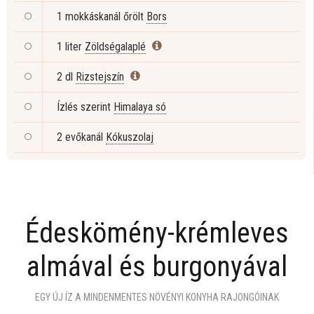
1 mokkáskanál őrölt
Bors
1 liter
Zöldségalaplé
2 dl
Rizstejszín
Ízlés szerint
Himalaya só
2 evőkanál
Kókuszolaj
Édeskömény-krémleves
almával és burgonyával
EGY ÚJ ÍZ A MINDENMENTES NÖVÉNYI KONYHA RAJONGÓINAK