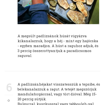
A megsült padlizsánok húsát vigyázva
kikanalazzuk, hogy a héj - mint egy hajócska
- egyben maradjon. A húst a raguhoz adjuk, és
3 percig összerottyantjuk a paradicsomos
raguval.
6
A padlizsánhéjakat visszatesszük a tepsibe, és
belekanalazzuk a ragut. A tetejét megszórjuk
mandulaforgáccsal, vagy tört dióval. Még 15-
20 percig sütjük.
Bulgurral, kuszkusszal vagy tabbouleh-val