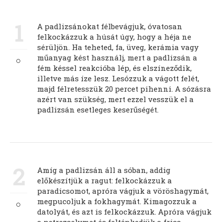
1
A padlizsánokat félbevágjuk, óvatosan
felkockázzuk a húsát úgy, hogy a héja ne
sérüljön. Ha teheted, fa, üveg, kerámia vagy
műanyag kést használj, mert a padlizsán a
fém késsel reakcióba lép, és elszíneződik,
illetve más íze lesz. Lesózzuk a vágott felét,
majd félretesszük 20 percet pihenni. A sózásra
azért van szükség, mert ezzel vesszük el a
padlizsán esetleges keserűségét.
2
Amíg a padlizsán áll a sóban, addig
előkészítjük a ragut: felkockázzuk a
paradicsomot, apróra vágjuk a vöröshagymát,
megpucoljuk a fokhagymát. Kimagozzuk a
datolyát, és azt is felkockázzuk. Apróra vágjuk
a petrezselymet és feltépkedjük a friss