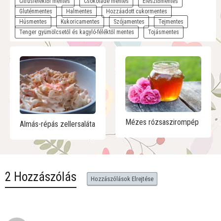
Citrusféléktől mentes
Csokoládé mentes
Élesztőmentes
Gluténmentes
Halmentes
Hozzáadott cukormentes
Húsmentes
Kukoricamentes
Szójamentes
Tejmentes
Tenger gyümölcsetől és kagyló-féléktől mentes
Tojásmentes
Mézes rózsaszirompép
Almás-répás zellersaláta
2 Hozzászólás
Hozzászólások Elrejtése