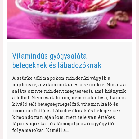
Vitamindús gyógysaláta –
betegeknek és lábadozóknak
A szürke téli napokon mindenki vágyik a
napfényre, a vitaminokra és a színekre. Nos ez a
saláta szinte mindent megtestesít, ami hiányzik
a télből. Nem csak finom, nem csak olcsó, hanem
kiváló téli betegségmegelőző, vitaminizáló és
immunerősítő is. Lábadozóknak és betegeknek
kimondottan ajánlom, mert tele van értékes
tápanyagokkal, és támogatja az öngyógyító
folyamatokat. Kíméli a…