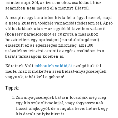
mindennapi. Sőt, az íze sem okoz csalódást, hisz
semmiben nem marad el a mennyi illattól.
A receptre egy barátnőm hívta fel a figyelmemet, majd
a neten kutatva többféle variációját fedeztem fel. Apró
változtatások után – az egyikből kivettem valamit
(konzerv paradicsomot és cukrot!), a másikhoz
hozzátettem egy apróságot (mandulaforgácsot) -,
elkészült ez az egészséges finomság, ami 100
százalékos tetszést aratott az egész családom és a
baráti társaságom körében is.
Köretnek Vali
tabbouleh salátáját
szolgáltuk fel
mellé, hisz mindketten szénhidrát-anyagcseréjűek
vagyunk, tehát kell a gabona!
Tippek:
Zsíranyagcseréjűek bátran locsolják még meg
egy kis szűz olívaolajjal, vagy fogyasszanak
hozzá olajbogyót, de a raguba keverhetnek egy
kis darált pulykahúst is.