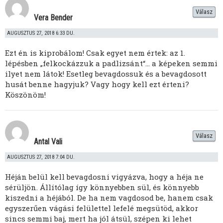
Válasz
Vera Bender
AUGUSZTUS 27, 2018 6:33 DU.
Ezt én is kiprobálom! Csak egyet nem értek: az 1.
lépésben „felkockázzuk a padlizsánt“… a képeken semmi
ilyet nem látok! Esetleg bevagdossuk és a bevagdosott
husát benne hagyjuk? Vagy hogy kell ezt érteni?
Köszönöm!
Válasz
Antal Vali
AUGUSZTUS 27, 2018 7:04 DU.
Héján belül kell bevagdosni vigyázva, hogy a héja ne
sérüljön. Állítólag így könnyebben sül, és könnyebb
kiszedni a héjából. De ha nem vagdosod be, hanem csak
egyszerűen vágási felülettel lefelé megsütöd, akkor
sincs semmi baj, mert ha jól átsül, szépen ki lehet