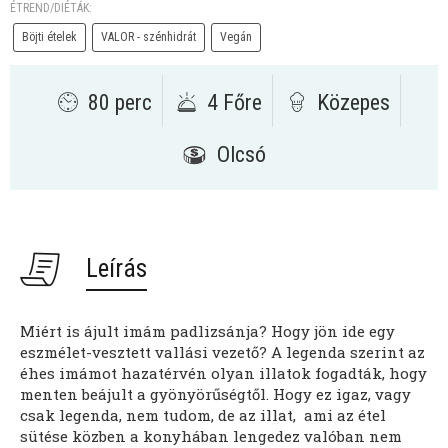
ÉTREND/DIÉTÁK:
Böjti ételek
VALOR - szénhidrát
Vegán
80 perc
4 Főre
Közepes
Olcsó
Leírás
Miért is ájult imám padlizsánja? Hogy jön ide egy
eszmélet-vesztett vallási vezető? A legenda szerint az
éhes imámot hazatérvén olyan illatok fogadták, hogy
menten beájult a gyönyörűségtől. Hogy ez igaz, vagy
csak legenda, nem tudom, de az illat, ami az étel
sütése közben a konyhában lengedez valóban nem