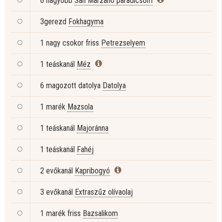
6 nagyobb
San Marzano paradicsom
3gerezd
Fokhagyma
1 nagy csokor friss
Petrezselyem
1 teáskanál
Méz
6 magozott datolya
Datolya
1 marék
Mazsola
1 teáskanál
Majoránna
1 teáskanál
Fahéj
2 evőkanál
Kapribogyó
3 evőkanál
Extraszűz olívaolaj
1 marék friss
Bazsalikom