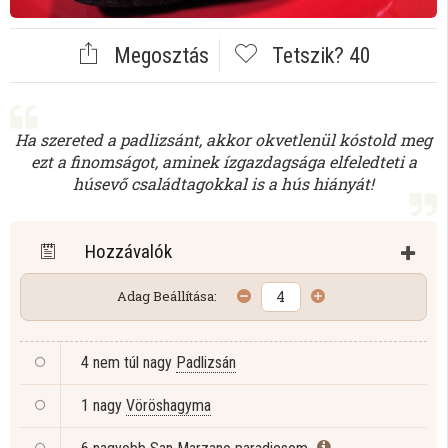
Megosztás
Tetszik?
40
Ha szereted a padlizsánt, akkor okvetlenül kóstold meg
ezt a finomságot, aminek ízgazdagsága elfeledteti a
húsevő családtagokkal is a hús hiányát!
Hozzávalók
Adag Beállítása:
4 nem túl nagy
Padlizsán
1 nagy
Vöröshagyma