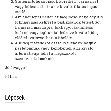
Gluténintoleranciások köretként barnarizst
vagy kölest adhatnak e kiváló, illatos fogás
mellé.
Aki ehet tejterméket, az meglocsolhatja egy kis
fokhagymás kefirrel a padlizsánok tetejét. Sőt,
ha marad másnapra, fokhagymás-fahéjas
kefirrel vagy joghurttal leöntve kiváló hideg
előételt varázsolhatunk belőle.
A hideg maradékot össze is turmixolhatjuk
pástétomnak vagy kenőkének, ami kiváló
alternatívája lehet a megszokott
szendvicskrémeknek.
Jó étvágyat!
Pálma
Lépések