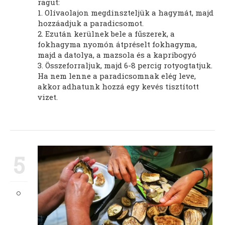
ragut:
1. Olívaolajon megdinszteljük a hagymát, majd
hozzáadjuk a paradicsomot.
2. Ezután kerülnek bele a fűszerek, a
fokhagyma nyomón átpréselt fokhagyma,
majd a datolya, a mazsola és a kapribogyó
3. Összeforraljuk, majd 6-8 percig rotyogtatjuk.
Ha nem lenne a paradicsomnak elég leve,
akkor adhatunk hozzá egy kevés tisztított
vizet.
5