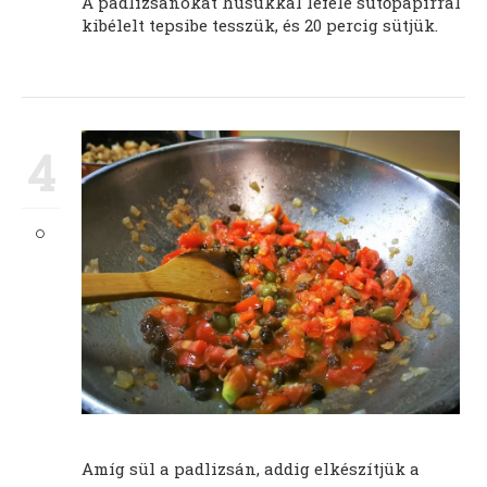
A padlizsánokat húsukkal lefelé sütőpapírral
kibélelt tepsibe tesszük, és 20 percig sütjük.
4
Amíg sül a padlizsán, addig elkészítjük a