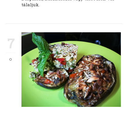
tálaljuk.
7