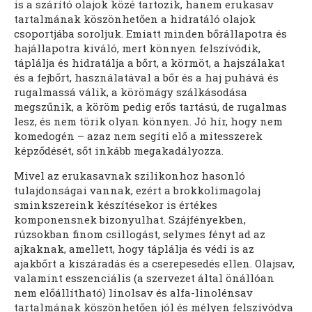
is a szárító olajok közé tartozik, hanem erukasav
tartalmának köszönhetően a hidratáló olajok
csoportjába soroljuk. Emiatt minden bőrállapotra és
hajállapotra kiváló, mert könnyen felszívódik,
táplálja és hidratálja a bőrt, a körmöt, a hajszálakat
és a fejbőrt, használatával a bőr és a haj puhává és
rugalmassá válik, a körömágy szálkásodása
megszűnik, a köröm pedig erős tartású, de rugalmas
lesz, és nem törik olyan könnyen. Jó hír, hogy nem
komedogén – azaz nem segíti elő a mitesszerek
képződését, sőt inkább megakadályozza.
Mivel az erukasavnak szilikonhoz hasonló
tulajdonságai vannak, ezért a brokkolimagolaj
sminkszereink készítésekor is értékes
komponensnek bizonyulhat. Szájfényekben,
rúzsokban finom csillogást, selymes fényt ad az
ajkaknak, amellett, hogy táplálja és védi is az
ajakbőrt a kiszáradás és a cserepesedés ellen. Olajsav,
valamint esszenciális (a szervezet által önállóan
nem előállítható) linolsav és alfa-linolénsav
tartalmának köszönhetően jól és mélyen felszívódva