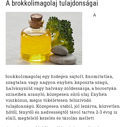
A brokkolimagolaj tulajdonságai
A
brokkolimagolaj egy hidegen sajtolt, finomítatlan,
szagtalan vagy nagyon enyhén káposzta szagú,
halványzöld vagy halvány zöldessárga, a borostyán
színeiben aranyló, közepesen sűrű olaj. Enyhén
viszkózus, mégis tökéletesen felszívódó
tulajdonságú. Közepesen stabil, jól lezárva, közvetlen
hőtől, fénytől és nedvességtől távol tartva 2-3 évig is
eláll, megfelelő kezelés és tárolás mellett.