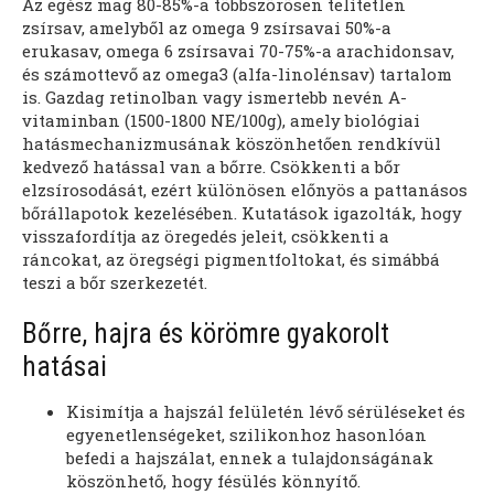
Az egész mag 80-85%-a többszörösen telítetlen
zsírsav, amelyből az omega 9 zsírsavai 50%-a
erukasav, omega 6 zsírsavai 70-75%-a arachidonsav,
és számottevő az omega3 (alfa-linolénsav) tartalom
is. Gazdag retinolban vagy ismertebb nevén A-
vitaminban (1500-1800 NE/100g), amely biológiai
hatásmechanizmusának köszönhetően rendkívül
kedvező hatással van a bőrre. Csökkenti a bőr
elzsírosodását, ezért különösen előnyös a pattanásos
bőrállapotok kezelésében. Kutatások igazolták, hogy
visszafordítja az öregedés jeleit, csökkenti a
ráncokat, az öregségi pigmentfoltokat, és simábbá
teszi a bőr szerkezetét.
Bőrre, hajra és körömre gyakorolt
hatásai
Kisimítja a hajszál felületén lévő sérüléseket és
egyenetlenségeket, szilikonhoz hasonlóan
befedi a hajszálat, ennek a tulajdonságának
köszönhető, hogy fésülés könnyítő.