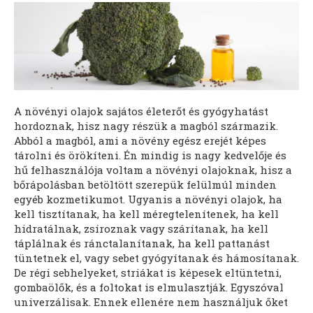
A növényi olajok sajátos életerőt és gyógyhatást
hordoznak, hisz nagy részük a magból származik.
Abból a magból, ami a növény egész erejét képes
tárolni és örökíteni. Én mindig is nagy kedvelője és
hű felhasználója voltam a növényi olajoknak, hisz a
bőrápolásban betöltött szerepük felülmúl minden
egyéb kozmetikumot. Ugyanis a növényi olajok, ha
kell tisztítanak, ha kell méregtelenítenek, ha kell
hidratálnak, zsíroznak vagy szárítanak, ha kell
táplálnak és ránctalanítanak, ha kell pattanást
tüntetnek el, vagy sebet gyógyítanak és hámosítanak.
De régi sebhelyeket, striákat is képesek eltüntetni,
gombaölők, és a foltokat is elmulasztják. Egyszóval
univerzálisak. Ennek ellenére nem használjuk őket