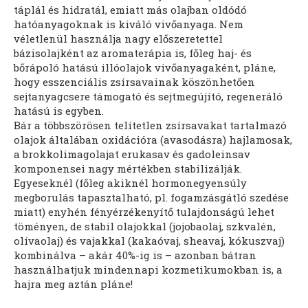
táplál és hidratál, emiatt más olajban oldódó
hatóanyagoknak is kiváló vivőanyaga. Nem
véletlenül használja nagy előszeretettel
bázisolajként az aromaterápia is, főleg haj- és
bőrápoló hatású illóolajok vivőanyagaként, pláne,
hogy esszenciális zsírsavainak köszönhetően
sejtanyagcsere támogató és sejtmegújító, regeneráló
hatású is egyben.
Bár a többszörösen telítetlen zsírsavakat tartalmazó
olajok általában oxidációra (avasodásra) hajlamosak,
a brokkolimagolajat erukasav és gadoleinsav
komponensei nagy mértékben stabilizálják.
Egyeseknél (főleg akiknél hormonegyensúly
megborulás tapasztalható, pl. fogamzásgátló szedése
miatt) enyhén fényérzékenyítő tulajdonságú lehet
töményen, de stabil olajokkal (jojobaolaj, szkvalén,
olívaolaj) és vajakkal (kakaóvaj, sheavaj, kókuszvaj)
kombinálva – akár 40%-ig is – azonban bátran
használhatjuk mindennapi kozmetikumokban is, a
hajra meg aztán pláne!