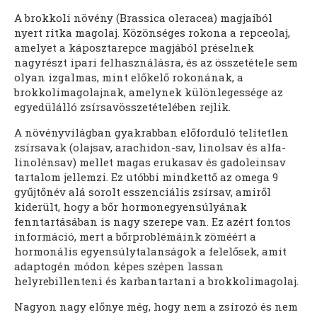
A brokkoli növény (Brassica oleracea) magjaiból
nyert ritka magolaj. Közönséges rokona a repceolaj,
amelyet a káposztarepce magjából préselnek
nagyrészt ipari felhasználásra, és az összetétele sem
olyan izgalmas, mint előkelő rokonának, a
brokkolimagolajnak, amelynek különlegessége az
egyedülálló zsírsavösszetételében rejlik.
A növényvilágban gyakrabban előforduló telítetlen
zsírsavak (olajsav, arachidon-sav, linolsav és alfa-
linolénsav) mellet magas erukasav és gadoleinsav
tartalom jellemzi. Ez utóbbi mindkettő az omega 9
gyűjtőnév alá sorolt esszenciális zsírsav, amiről
kiderült, hogy a bőr hormonegyensúlyának
fenntartásában is nagy szerepe van. Ez azért fontos
információ, mert a bőrproblémáink zöméért a
hormonális egyensúlytalanságok a felelősek, amit
adaptogén módon képes szépen lassan
helyrebillenteni és karbantartani a brokkolimagolaj.
Nagyon nagy előnye még, hogy nem a zsírozó és nem