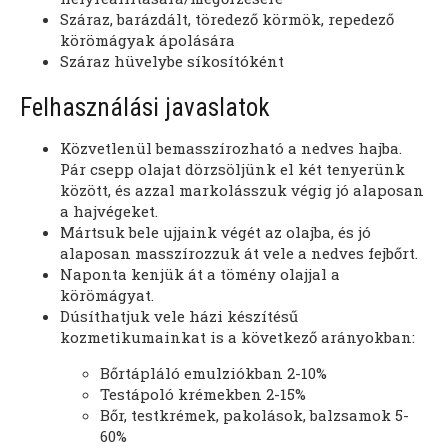
Száraz, barázdált, töredező körmök, repedező
körömágyak ápolására
Száraz hüvelybe síkosítóként
Felhasználási javaslatok
Közvetlenül bemasszírozható a nedves hajba.
Pár csepp olajat dörzsöljünk el két tenyerünk
között, és azzal markolásszuk végig jó alaposan
a hajvégeket.
Mártsuk bele ujjaink végét az olajba, és jó
alaposan masszírozzuk át vele a nedves fejbőrt.
Naponta kenjük át a tömény olajjal a
körömágyat.
Dúsíthatjuk vele házi készítésű
kozmetikumainkat is a következő arányokban:
Bőrtápláló emulziókban 2-10%
Testápoló krémekben 2-15%
Bőr, testkrémek, pakolások, balzsamok 5-
60%