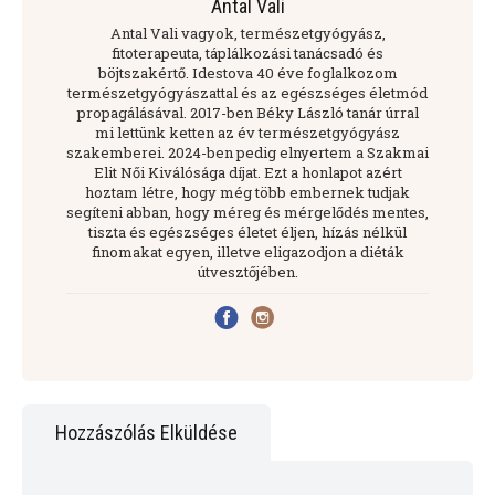
Antal Vali
Antal Vali vagyok, természetgyógyász,
fitoterapeuta, táplálkozási tanácsadó és
böjtszakértő. Idestova 40 éve foglalkozom
természetgyógyászattal és az egészséges életmód
propagálásával. 2017-ben Béky László tanár úrral
mi lettünk ketten az év természetgyógyász
szakemberei. 2024-ben pedig elnyertem a Szakmai
Elit Női Kiválósága díjat. Ezt a honlapot azért
hoztam létre, hogy még több embernek tudjak
segíteni abban, hogy méreg és mérgelődés mentes,
tiszta és egészséges életet éljen, hízás nélkül
finomakat egyen, illetve eligazodjon a diéták
útvesztőjében.
Hozzászólás Elküldése