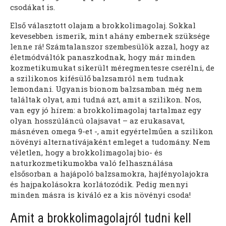
csodákat is.
Első választott olajam a brokkolimagolaj. Sokkal
kevesebben ismerik, mint ahány embernek szüksége
lenne rá! Számtalanszor szembesülök azzal, hogy az
életmódváltók panaszkodnak, hogy már minden
kozmetikumukat sikerült méregmentesre cserélni, de
a szilikonos kifésülő balzsamról nem tudnak
lemondani. Ugyanis bionom balzsamban még nem
találtak olyat, ami tudná azt, amit a szilikon. Nos,
van egy jó hírem: a brokkolimagolaj tartalmaz egy
olyan hosszúláncú olajsavat – az erukasavat,
másnéven omega 9-et -, amit egyértelműen a szilikon
növényi alternatívájaként emleget a tudomány. Nem
véletlen, hogy a brokkolimagolaj bio- és
naturkozmetikumokba való felhasználása
elsősorban a hajápoló balzsamokra, hajfényolajokra
és hajpakolásokra korlátozódik. Pedig mennyi
minden másra is kiváló ez a kis növényi csoda!
Amit a brokkolimagolajról tudni kell