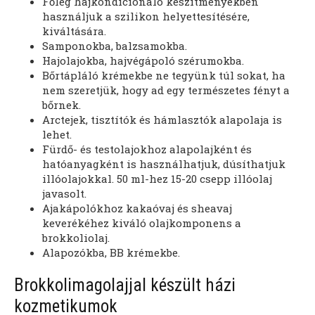
Főleg hajkondicionáló készítményekben
használjuk a szilikon helyettesítésére,
kiváltására.
Samponokba, balzsamokba.
Hajolajokba, hajvégápoló szérumokba.
Bőrtápláló krémekbe ne tegyünk túl sokat, ha
nem szeretjük, hogy ad egy természetes fényt a
bőrnek.
Arctejek, tisztítók és hámlasztók alapolaja is
lehet.
Fürdő- és testolajokhoz alapolajként és
hatóanyagként is használhatjuk, dúsíthatjuk
illóolajokkal. 50 ml-hez 15-20 csepp illóolaj
javasolt.
Ajakápolókhoz kakaóvaj és sheavaj
keverékéhez kiváló olajkomponens a
brokkoliolaj.
Alapozókba, BB krémekbe.
Brokkolimagolajjal készült házi
kozmetikumok