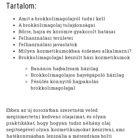
Tartalom:
Amit a brokkolimagolajról tudni kell
A brokkolimagolaj tulajdonságai
Bőrre, hajra és körömre gyakorolt hatásai
Felhasználási területei
Felhasználási javaslatok
Milyen kozmetikumokban érdemes alkalmazni?
Brokkolimagolajjal készült házi kozmetikumok
Banános hajbalzsam házilag
Brokkolimagolajos hajvégápoló házilag
Fésülés könnyítő hajpakolás
brokkolimagolajjal
Ebben az új sorozatban szeretném veled
megismertetni kedvenc olajaimat, és olyan
praktikákat, hogy hogyan tudsz néhány olaj
segítségével olyan kozmetikumokat készíteni, ami
hatékonyságban lepipálja a méregdrága bolti