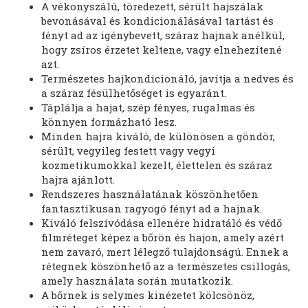
A vékonyszálú, töredezett, sérült hajszálak
bevonásával és kondicionálásával tartást és
fényt ad az igénybevett, száraz hajnak anélkül,
hogy zsíros érzetet keltene, vagy elnehezítené
azt.
Természetes hajkondicionáló, javítja a nedves és
a száraz fésülhetőséget is egyaránt.
Táplálja a hajat, szép fényes, rugalmas és
könnyen formázható lesz.
Minden hajra kiváló, de különösen a göndör,
sérült, vegyileg festett vagy vegyi
kozmetikumokkal kezelt, élettelen és száraz
hajra ajánlott.
Rendszeres használatának köszönhetően
fantasztikusan ragyogó fényt ad a hajnak.
Kiváló felszívódása ellenére hidratáló és védő
filmréteget képez a bőrön és hajon, amely azért
nem zavaró, mert lélegző tulajdonságú. Ennek a
rétegnek köszönhető az a természetes csillogás,
amely használata során mutatkozik.
A bőrnek is selymes kinézetet kölcsönöz,