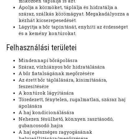
miközben táplálja is azt.
Ápolja a körmöket, táplálja és hidratálja a
száraz, szálkás körömágyat. Megakadályozza a
kézhát kicserepesedését.
Lágyítja a bőr tapintását, enyhíti az érdességet
és a kemény kontúrokat.
Felhasználási területei
Mindennapi bőrápolásra
Száraz, vízhiányos bőr hidratálására
A bőr fiatalságának megőrzésére
Az érett bőr táplálására, kisimítására,
feszesítésére
A kontúrok lágyítására
Töredezett, fénytelen, rugalmatlan, száraz haj
ápolására
A haj kondicionálására
Nehezen fésülhető, könnyen rasztásodó,
gubancosodó hajra
A haj egészséges ragyogásának
helyreállítására/megőrzésére