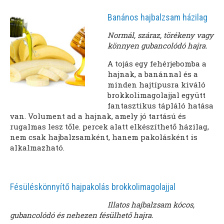
Banános hajbalzsam házilag
Normál, száraz, törékeny vagy
könnyen gubancolódó hajra.
A tojás egy fehérjebomba a
hajnak, a banánnal és a
minden hajtípusra kiváló
brokkolimagolajjal együtt
fantasztikus tápláló hatása
van. Volument ad a hajnak, amely jó tartású és
rugalmas lesz tőle. percek alatt elkészíthető házilag,
nem csak hajbalzsamként, hanem pakolásként is
alkalmazható.
Fésüléskönnyítő hajpakolás brokkolimagolajjal
Illatos hajbalzsam kócos,
gubancolódó és nehezen fésülhető hajra.