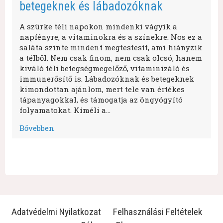
betegeknek és lábadozóknak
A szürke téli napokon mindenki vágyik a
napfényre, a vitaminokra és a színekre. Nos ez a
saláta szinte mindent megtestesít, ami hiányzik
a télből. Nem csak finom, nem csak olcsó, hanem
kiváló téli betegségmegelőző, vitaminizáló és
immunerősítő is. Lábadozóknak és betegeknek
kimondottan ajánlom, mert tele van értékes
tápanyagokkal, és támogatja az öngyógyító
folyamatokat. Kíméli a…
Bővebben
Adatvédelmi Nyilatkozat
Felhasználási Feltételek